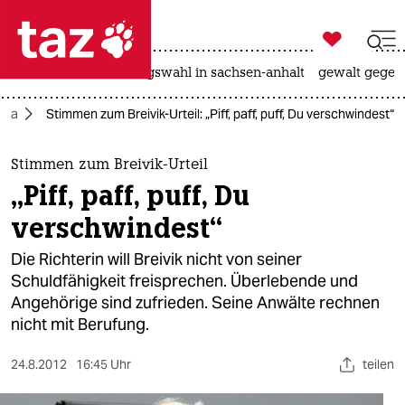

taz zahl ich
hitze
surfen
landtagswahl in sachsen-anhalt
gewalt gegen

taz zahl ich
opa
Stimmen zum Breivik-Urteil: „Piff, paff, puff, Du verschwindest“
taz zahl ich
themen
Stimmen zum Breivik-Urteil
„Piff, paff, puff, Du
politik
verschwindest“
öko
Die Richterin will Breivik nicht von seiner
Schuldfähigkeit freisprechen. Überlebende und
gesellschaft
Angehörige sind zufrieden. Seine Anwälte rechnen
nicht mit Berufung.
kultur
sport
24.8.2012
16:45 Uhr
teilen