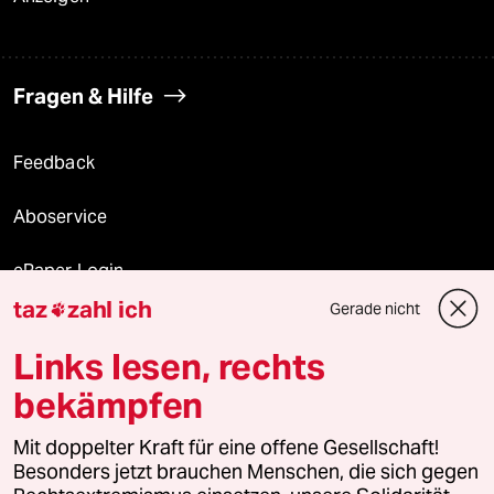
Fragen & Hilfe
Feedback
Aboservice
ePaper Login
taz
zahl ich
Gerade nicht

Downloads für Abonnierende
Links lesen, rechts
bekämpfen
© 2026 taz Verlags und Vertriebs GmbH
Alle Rechte vorbehalten. Bei rechtlichen Fragen oder für Genehmigungen
Mit doppelter Kraft für eine offene Gesellschaft!
wenden Sie sich bitte an
lizenzen@taz.de
Besonders jetzt brauchen Menschen, die sich gegen