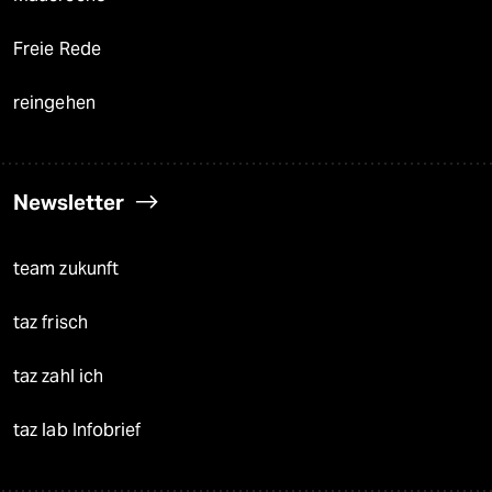
Freie Rede
reingehen
Newsletter
team zukunft
taz frisch
taz zahl ich
taz lab Infobrief