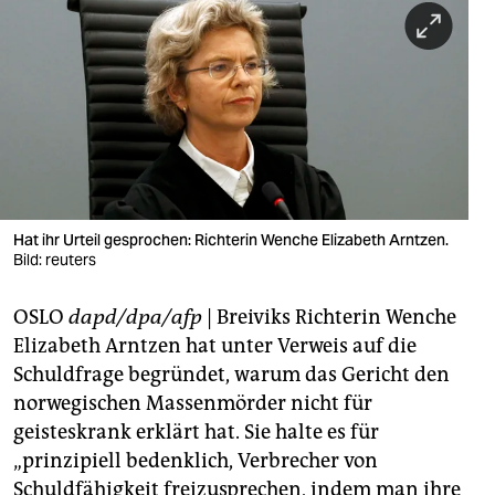
berlin
nord
wahrheit
verlag
verlag
veranstaltungen
Hat ihr Urteil gesprochen: Richterin Wenche Elizabeth Arntzen.
Bild: reuters
shop
OSLO
dapd/dpa/afp
| Breiviks Richterin Wenche
fragen & hilfe
Elizabeth Arntzen hat unter Verweis auf die
unterstützen
Schuldfrage begründet, warum das Gericht den
norwegischen Massenmörder nicht für
abo
geisteskrank erklärt hat. Sie halte es für
genossenschaft
„prinzipiell bedenklich, Verbrecher von
Schuldfähigkeit freizusprechen, indem man ihre