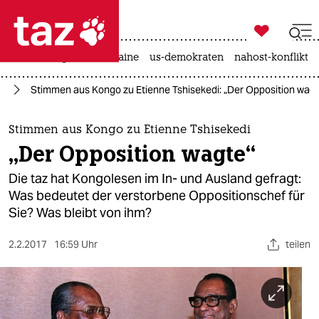

taz zahl ich
hitze
krieg in der ukraine
us-demokraten
nahost-konflikt

taz zahl ich
go
Stimmen aus Kongo zu Etienne Tshisekedi: „Der Opposition wagt
taz zahl ich
themen
Stimmen aus Kongo zu Etienne Tshisekedi
„Der Opposition wagte“
politik
Die taz hat Kongolesen im In- und Ausland gefragt:
öko
Was bedeutet der verstorbene Oppositionschef für
Sie? Was bleibt von ihm?
gesellschaft
2.2.2017
16:59 Uhr
teilen
kultur
sport