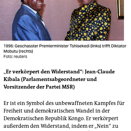
berlin
nord
wahrheit
verlag
1996: Geschasster Premierminister Tshisekedi (links) trifft Diktator
verlag
Mobutu (rechts)
Foto: reuters
veranstaltungen
„
Er verkörpert den Widerstand“:
Jean-Claude
shop
Kibala (Parlamentsabgeordneter und
fragen & hilfe
Vorsitzender der Partei MSR)
unterstützen
Er ist ein Symbol des unbewaffneten Kampfes für
abo
Freiheit und demokratischen Wandel in der
Demokratischen Republik Kongo. Er verkörpert
genossenschaft
außerdem den Widerstand, indem er „Nein“ zu