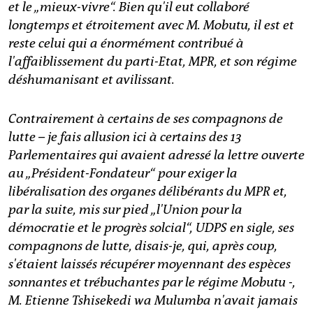
et le „mieux-vivre“. Bien qu'il eut collaboré
longtemps et étroitement avec M. Mobutu, il est et
reste celui qui a énormément contribué à
l'affaiblissement du parti-Etat, MPR, et son régime
déshumanisant et avilissant.
Contrairement à certains de ses compagnons de
lutte – je fais allusion ici à certains des 13
Parlementaires qui avaient adressé la lettre ouverte
au „Président-Fondateur“ pour exiger la
libéralisation des organes délibérants du MPR et,
par la suite, mis sur pied „l'Union pour la
démocratie et le progrès solcial“, UDPS en sigle, ses
compagnons de lutte, disais-je, qui, après coup,
s'étaient laissés récupérer moyennant des espèces
sonnantes et trébuchantes par le régime Mobutu -,
M. Etienne Tshisekedi wa Mulumba n'avait jamais