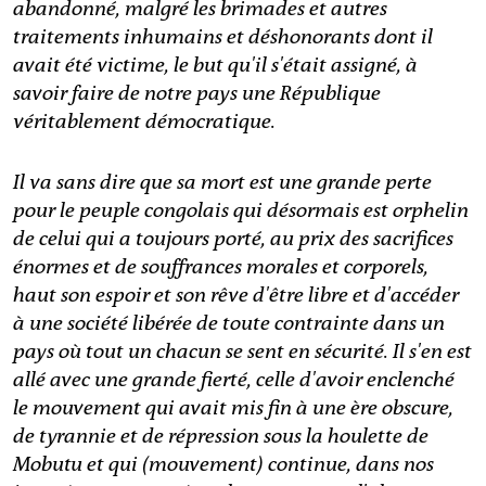
abandonné, malgré les brimades et autres
traitements inhumains et déshonorants dont il
avait été victime, le but qu'il s'était assigné, à
savoir faire de notre pays une République
véritablement démocratique.
Il va sans dire que sa mort est une grande perte
pour le peuple congolais qui désormais est orphelin
de celui qui a toujours porté, au prix des sacrifices
énormes et de souffrances morales et corporels,
haut son espoir et son rêve d'être libre et d'accéder
à une société libérée de toute contrainte dans un
pays où tout un chacun se sent en sécurité. Il s'en est
allé avec une grande fierté, celle d'avoir enclenché
le mouvement qui avait mis fin à une ère obscure,
de tyrannie et de répression sous la houlette de
Mobutu et qui (mouvement) continue, dans nos