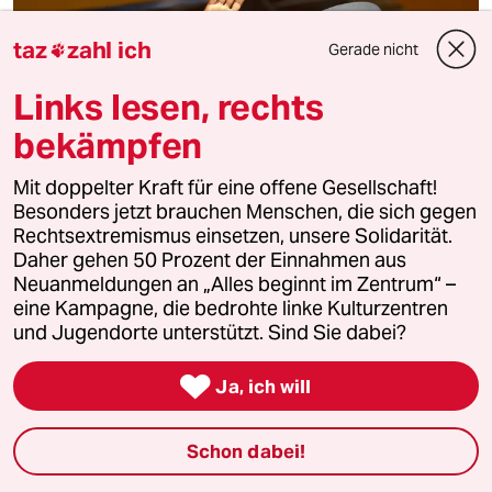
taz
zahl ich
Gerade nicht

Links lesen, rechts
bekämpfen
Mit doppelter Kraft für eine offene Gesellschaft!
Besonders jetzt brauchen Menschen, die sich gegen
Budget von Kongos Regierung
Rechtsextremismus einsetzen, unsere Solidarität.
Daher gehen 50 Prozent der Einnahmen aus
Kein Geld für die Wahl
Neuanmeldungen an „Alles beginnt im Zentrum“ –
Der Regierungshaushalt Kongos beträgt sechs Milliarden
eine Kampagne, die bedrohte linke Kulturzentren
Dollar, die Wahl soll 1,8 Milliarden kosten. Nun erklärt der
und Jugendorte unterstützt. Sind Sie dabei?
Finanzminister, das sei zu teuer.

Ja, ich will
Schon dabei!