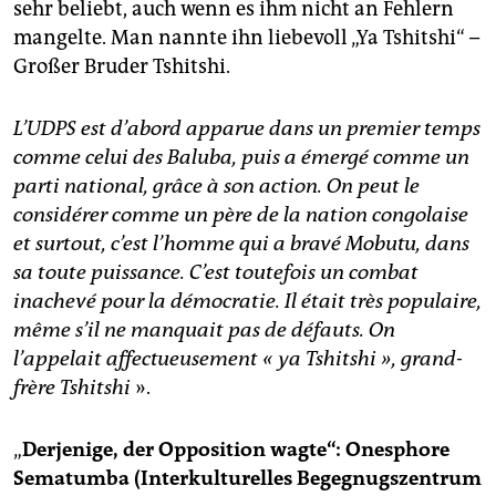
sehr beliebt, auch wenn es ihm nicht an Fehlern
mangelte. Man nannte ihn liebevoll „Ya Tshitshi“ –
Großer Bruder Tshitshi.
L’UDPS est d’abord apparue dans un premier temps
comme celui des Baluba, puis a émergé comme un
parti national, grâce à son action. On peut le
considérer comme un père de la nation congolaise
et surtout, c’est l’homme qui a bravé Mobutu, dans
sa toute puissance. C’est toutefois un combat
inachevé pour la démocratie. Il était très populaire,
même s’il ne manquait pas de défauts. On
l’appelait affectueusement « ya Tshitshi », grand-
frère Tshitshi
».
„
Derjenige, der Opposition wagte“: Onesphore
Sematumba (Interkulturelles Begegnugszentrum