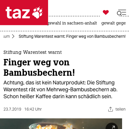

taz zahl ich
hitze
surfen
landtagswahl in sachsen-anhalt
gewalt gegen

taz zahl ich
nsum
Stiftung Warentest warnt: Finger weg von Bambusbechern!
taz zahl ich
themen
Stiftung Warentest warnt
Finger weg von
politik
Bambusbechern!
öko
Achtung, das ist kein Naturprodukt: Die Stiftung
Warentest rät von Mehrweg-Bambusbechern ab.
gesellschaft
Schon heißer Kaffee darin kann schädlich sein.
kultur
23.7.2019
16:42 Uhr
teilen
sport