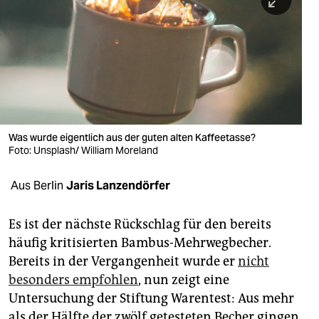
berlin
nord
wahrheit
verlag
verlag
Was wurde eigentlich aus der guten alten Kaffeetasse?
Foto: Unsplash/ William Moreland
veranstaltungen
shop
Aus Berlin
Jaris Lanzendörfer
fragen & hilfe
Es ist der nächste Rückschlag für den bereits
unterstützen
häufig kritisierten Bambus-Mehrwegbecher.
Bereits in der Vergangenheit wurde er
nicht
abo
besonders empfohlen
, nun zeigt eine
genossenschaft
Untersuchung der Stiftung Warentest: Aus mehr
als der Hälfte der zwölf getesteten Becher gingen