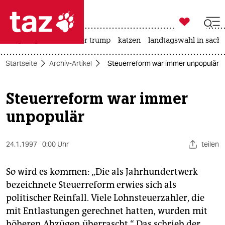

taz zahl ich
bergsteigen
usa unter trump
katzen
landtagswahl in sachs

taz zahl ich
Startseite
Archiv-Artikel
Steuerreform war immer unpopulär
taz zahl ich
themen
Steuerreform war immer
unpopulär
politik
öko
24.1.1997
0:00 Uhr
teilen
gesellschaft
So wird es kommen: „Die als Jahrhundertwerk
kultur
bezeichnete Steuerreform erwies sich als
politischer Reinfall. Viele Lohnsteuerzahler, die
sport
mit Entlastungen gerechnet hatten, wurden mit
höheren Abzügen überrascht.“ Das schrieb der