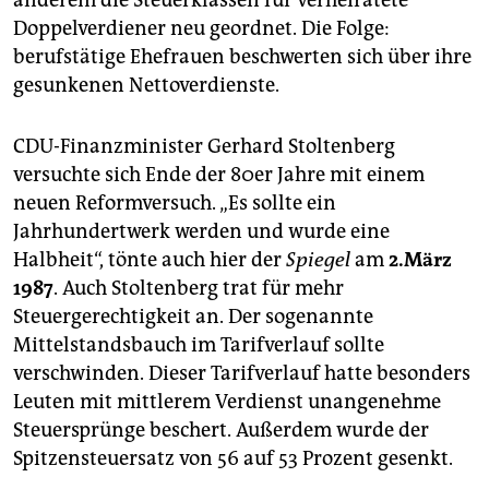
anderem die Steuerklassen für verheiratete
epaper login
Doppelverdiener neu geordnet. Die Folge:
berufstätige Ehefrauen beschwerten sich über ihre
gesunkenen Nettoverdienste.
CDU-Finanzminister Gerhard Stoltenberg
versuchte sich Ende der 80er Jahre mit einem
neuen Reformversuch. „Es sollte ein
Jahrhundertwerk werden und wurde eine
Halbheit“, tönte auch hier der
Spiegel
am
2.März
1987
. Auch Stoltenberg trat für mehr
Steuergerechtigkeit an. Der sogenannte
Mittelstandsbauch im Tarifverlauf sollte
verschwinden. Dieser Tarifverlauf hatte besonders
Leuten mit mittlerem Verdienst unangenehme
Steuersprünge beschert. Außerdem wurde der
Spitzensteuersatz von 56 auf 53 Prozent gesenkt.