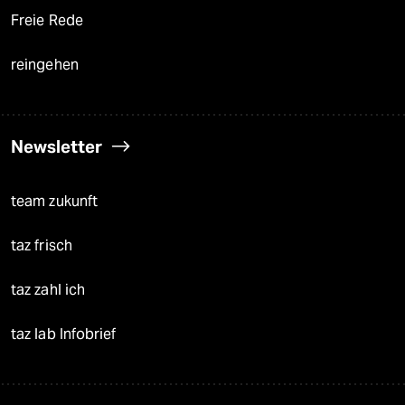
Freie Rede
reingehen
Newsletter
team zukunft
taz frisch
taz zahl ich
taz lab Infobrief