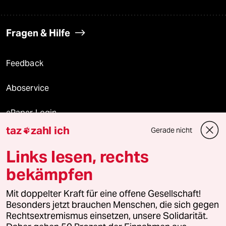
Fragen & Hilfe
Feedback
Aboservice
ePaper Login
taz
zahl ich
Gerade nicht

Downloads für Abonnierende
Links lesen, rechts
bekämpfen
© 2026 taz Verlags und Vertriebs GmbH
Mit doppelter Kraft für eine offene Gesellschaft!
Alle Rechte vorbehalten. Bei rechtlichen Fragen oder für Genehmigungen
wenden Sie sich bitte an
lizenzen@taz.de
Besonders jetzt brauchen Menschen, die sich gegen
Rechtsextremismus einsetzen, unsere Solidarität.