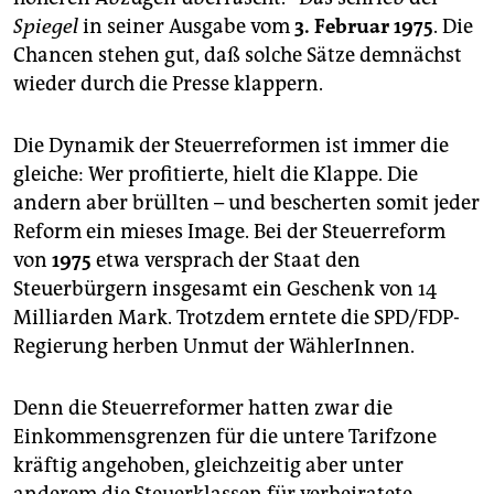
berlin
Spiegel
in seiner Ausgabe vom
3. Februar 1975
. Die
nord
Chancen stehen gut, daß solche Sätze demnächst
wieder durch die Presse klappern.
wahrheit
Die Dynamik der Steuerreformen ist immer die
verlag
gleiche: Wer profitierte, hielt die Klappe. Die
verlag
andern aber brüllten – und bescherten somit jeder
Reform ein mieses Image. Bei der Steuerreform
veranstaltungen
von
1975
etwa versprach der Staat den
shop
Steuerbürgern insgesamt ein Geschenk von 14
Milliarden Mark. Trotzdem erntete die SPD/FDP-
fragen & hilfe
Regierung herben Unmut der WählerInnen.
unterstützen
Denn die Steuerreformer hatten zwar die
abo
Einkommensgrenzen für die untere Tarifzone
genossenschaft
kräftig angehoben, gleichzeitig aber unter