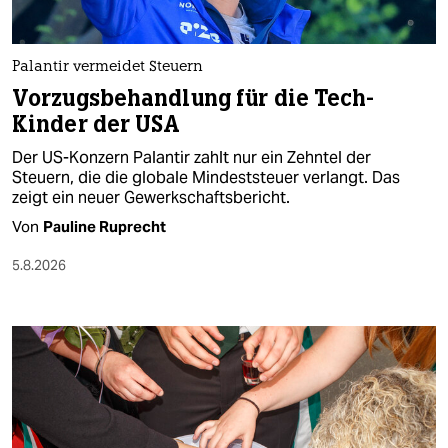
berlin
nord
Palantir vermeidet Steuern
wahrheit
Vorzugsbehandlung für die Tech-
Kinder der USA
verlag
Der US-Konzern Palantir zahlt nur ein Zehntel der
verlag
Steuern, die die globale Mindeststeuer verlangt. Das
zeigt ein neuer Gewerkschaftsbericht.
veranstaltungen
Von
Pauline Ruprecht
shop
5.8.2026
fragen & hilfe
unterstützen
abo
genossenschaft