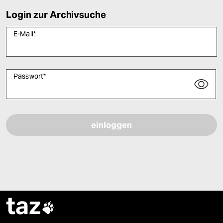
Login zur Archivsuche
E-Mail
*
Passwort
*
Bitte füllen Sie alle Pflichtfelder (*) aus, um fortfahren zu können.
taz
