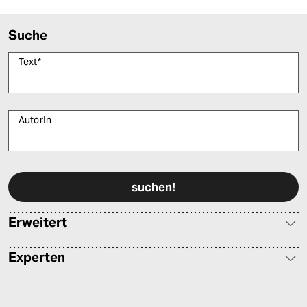
Suche
Text
*
AutorIn
Bitte füllen Sie alle Pflichtfelder (*) aus, um fortfahren zu können.
Erweitert
Experten