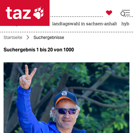

taz zahl ich
niedrigwasser
rente
landtagswahl in sachsen-anhalt
hybri

taz zahl ich
Startseite
Suchergebnisse
taz zahl ich
Suchergebnis 1 bis 20 von 1000
themen
politik
öko
gesellschaft
kultur
sport