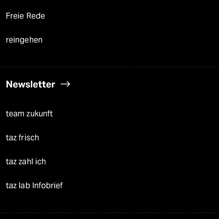
Freie Rede
reingehen
Newsletter
team zukunft
taz frisch
taz zahl ich
taz lab Infobrief