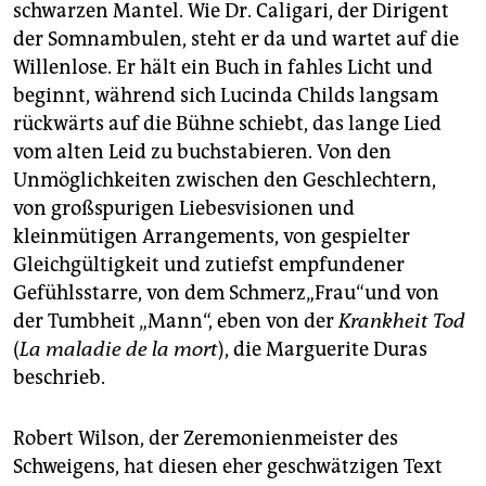
berlin
schwarzen Mantel. Wie Dr. Caligari, der Dirigent
der Somnambulen, steht er da und wartet auf die
nord
Willenlose. Er hält ein Buch in fahles Licht und
beginnt, während sich Lucinda Childs langsam
wahrheit
rückwärts auf die Bühne schiebt, das lange Lied
verlag
vom alten Leid zu buchstabieren. Von den
Unmöglichkeiten zwischen den Geschlechtern,
verlag
von großspurigen Liebesvisionen und
veranstaltungen
kleinmütigen Arrangements, von gespielter
Gleichgültigkeit und zutiefst empfundener
shop
Gefühlsstarre, von dem Schmerz„Frau“und von
fragen & hilfe
der Tumbheit „Mann“, eben von der
Krankheit Tod
(
La maladie de la mort
), die Marguerite Duras
unterstützen
beschrieb.
abo
Robert Wilson, der Zeremonienmeister des
genossenschaft
Schweigens, hat diesen eher geschwätzigen Text