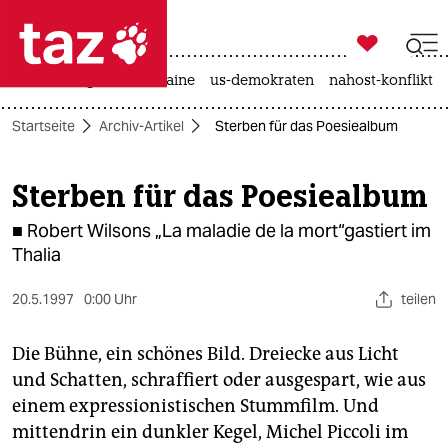

taz zahl ich
hitze
krieg in der ukraine
us-demokraten
nahost-konflikt

taz zahl ich
Startseite
Archiv-Artikel
Sterben für das Poesiealbum
taz zahl ich
themen
Sterben für das Poesiealbum
politik
■ Robert Wilsons „La maladie de la mort“gastiert im
Thalia
öko
20.5.1997
0:00 Uhr
teilen
gesellschaft
Die Bühne, ein schönes Bild. Dreiecke aus Licht
kultur
und Schatten, schraffiert oder ausgespart, wie aus
sport
einem expressionistischen Stummfilm. Und
mittendrin ein dunkler Kegel, Michel Piccoli im