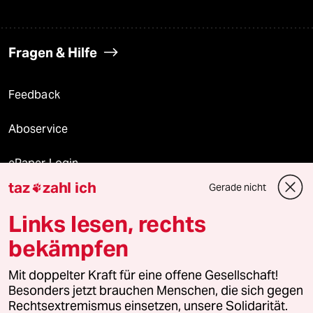
Fragen & Hilfe
Feedback
Aboservice
ePaper Login
taz
zahl ich
Gerade nicht

Downloads für Abonnierende
Links lesen, rechts
bekämpfen
© 2026 taz Verlags und Vertriebs GmbH
Mit doppelter Kraft für eine offene Gesellschaft!
Alle Rechte vorbehalten. Bei rechtlichen Fragen oder für Genehmigungen
wenden Sie sich bitte an
lizenzen@taz.de
Besonders jetzt brauchen Menschen, die sich gegen
Rechtsextremismus einsetzen, unsere Solidarität.