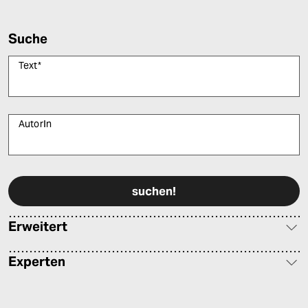
Suche
Text
*
AutorIn
Bitte füllen Sie alle Pflichtfelder (*) aus, um fortfahren zu können.
Erweitert
Experten