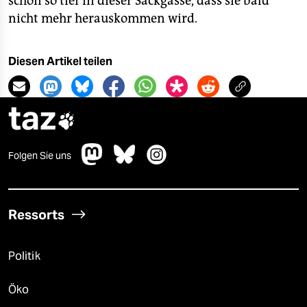
schon so tief in dieser Sackgasse, dass sie bald
nicht mehr herauskommen wird.
Diesen Artikel teilen
taz

Folgen Sie uns
Ressorts
Politik
Öko