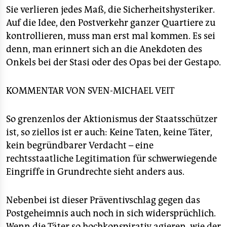
berlin
Sie verlieren jedes Maß, die Sicherheitshysteriker.
nord
Auf die Idee, den Postverkehr ganzer Quartiere zu
kontrollieren, muss man erst mal kommen. Es sei
wahrheit
denn, man erinnert sich an die Anekdoten des
Onkels bei der Stasi oder des Opas bei der Gestapo.
verlag
verlag
KOMMENTAR VON
SVEN-MICHAEL VEIT
veranstaltungen
So grenzenlos der Aktionismus der Staatsschützer
shop
ist, so ziellos ist er auch: Keine Taten, keine Täter,
kein begründbarer Verdacht – eine
fragen & hilfe
rechtsstaatliche Legitimation für schwerwiegende
unterstützen
Eingriffe in Grundrechte sieht anders aus.
abo
Nebenbei ist dieser Präventivschlag gegen das
genossenschaft
Postgeheimnis auch noch in sich widersprüchlich.
Wenn die Täter so hochkonspirativ agieren, wie der