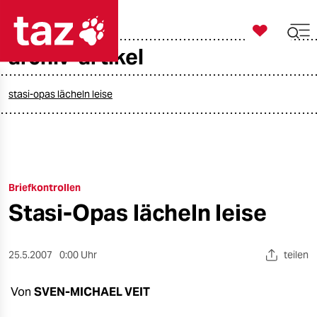

taz zahl ich
archiv-artikel

taz zahl ich
taz zahl ich
stasi-opas lächeln leise
themen
politik
Briefkontrollen
öko
Stasi-Opas lächeln leise
gesellschaft
kultur
25.5.2007
0:00 Uhr
teilen
sport
Von
SVEN-MICHAEL VEIT