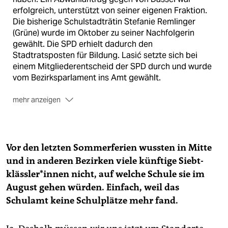
erfolgreich, unterstützt von seiner eigenen Fraktion.
Die bisherige Schulstadträtin Stefanie Remlinger
(Grüne) wurde im Oktober zu seiner Nachfolgerin
gewählt. Die SPD erhielt dadurch den
Stadtratsposten für Bildung. Lasić setzte sich bei
einem Mitgliederentscheid der SPD durch und wurde
vom Bezirks­parlament ins Amt gewählt.
mehr anzeigen
Die Eltern-Demos
Nicht nur in Mitte sind fehlende
Schulplätze durch verschleppte Sanierungen ein
Problem. In Pankow gingen am 17. Oktober rund 500
Vor den letzten Sommerferien wussten in Mitte
Eltern auf die Straße und forderten mehr Geld für den
und in anderen Bezirken viele künftige Siebt­
Schulbau. Aktionen in weiteren Bezirken sollen folgen.
kläss­le­r*in­nen nicht, auf welche Schule sie im
Am 26. November mobilisiert das Bildungsbündnis
„Schule muss anders“ zu einer berlinweiten Demo ab
August gehen würden. Einfach, weil das
14 Uhr zum Oranienplatz in Kreuzberg.
(akl)
Schulamt keine Schulplätze mehr fand.