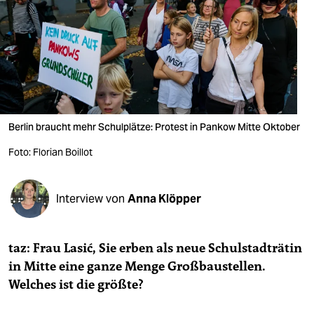
berlin
nord
wahrheit
verlag
verlag
Berlin braucht mehr Schulplätze: Protest in Pankow Mitte Oktober
veranstaltungen
Foto: Florian Boillot
shop
Interview von
Anna Klöpper
fragen & hilfe
unterstützen
taz: Frau Lasić, Sie erben als neue Schulstadträtin
abo
in Mitte eine ganze Menge Großbaustellen.
Welches ist die größte?
genossenschaft