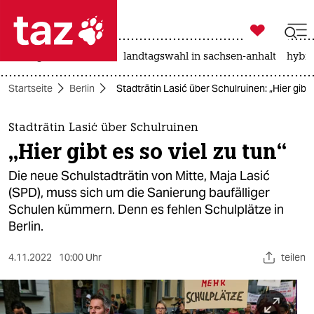

taz zahl ich
niedrigwasser
rente
landtagswahl in sachsen-anhalt
hybri

taz zahl ich
Startseite
Berlin
Stadträtin Lasić über Schulruinen: „Hier gibt e
taz zahl ich
themen
Stadträtin Lasić über Schulruinen
„Hier gibt es so viel zu tun“
politik
Die neue Schulstadträtin von Mitte, Maja Lasić
öko
(SPD), muss sich um die Sanierung baufälliger
Schulen kümmern. Denn es fehlen Schulplätze in
gesellschaft
Berlin.
kultur
4.11.2022
10:00 Uhr
teilen
sport