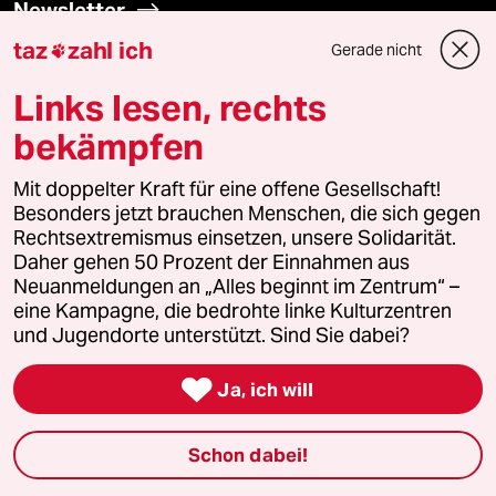
Newsletter
taz
zahl ich
Gerade nicht

team zukunft
Links lesen, rechts
taz frisch
bekämpfen
taz zahl ich
Mit doppelter Kraft für eine offene Gesellschaft!
Besonders jetzt brauchen Menschen, die sich gegen
Rechtsextremismus einsetzen, unsere Solidarität.
taz lab Infobrief
Daher gehen 50 Prozent der Einnahmen aus
Neuanmeldungen an „Alles beginnt im Zentrum“ –
eine Kampagne, die bedrohte linke Kulturzentren
und Jugendorte unterstützt. Sind Sie dabei?
Veranstaltungen

Ja, ich will
Demnächst
Schon dabei!
Vor Ort