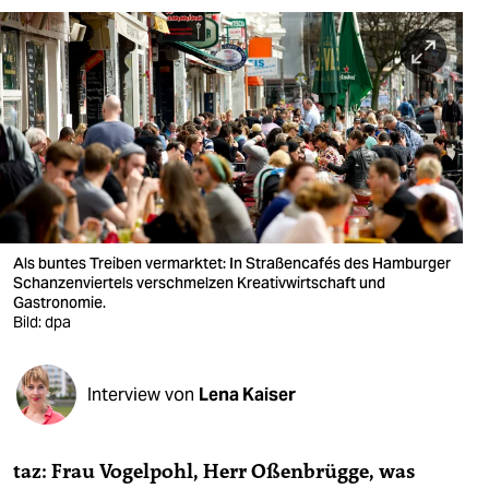
berlin
nord
wahrheit
verlag
verlag
veranstaltungen
Als buntes Treiben vermarktet: In Straßencafés des Hamburger
shop
Schanzenviertels verschmelzen Kreativwirtschaft und
Gastronomie.
fragen & hilfe
Bild: dpa
unterstützen
Interview von
Lena Kaiser
abo
genossenschaft
taz: Frau Vogelpohl, Herr Oßenbrügge, was