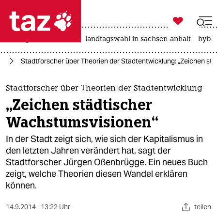

taz zahl ich
niedrigwasser
rente
landtagswahl in sachsen-anhalt
hybri

taz zahl ich
rg
Stadtforscher über Theorien der Stadtentwicklung: „Zeichen st
taz zahl ich
themen
Stadtforscher über Theorien der Stadtentwicklung
„Zeichen städtischer
politik
Wachstumsvisionen“
öko
In der Stadt zeigt sich, wie sich der Kapitalismus in
den letzten Jahren verändert hat, sagt der
gesellschaft
Stadtforscher Jürgen Oßenbrügge. Ein neues Buch
zeigt, welche Theorien diesen Wandel erklären
kultur
können.
sport
14.9.2014
13:22 Uhr
teilen