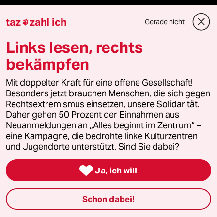
Mauerecho
taz
zahl ich
Gerade nicht

Links lesen, rechts
Freie Rede
bekämpfen
reingehen
Mit doppelter Kraft für eine offene Gesellschaft!
Besonders jetzt brauchen Menschen, die sich gegen
Rechtsextremismus einsetzen, unsere Solidarität.
Newsletter
Daher gehen 50 Prozent der Einnahmen aus
Neuanmeldungen an „Alles beginnt im Zentrum“ –
eine Kampagne, die bedrohte linke Kulturzentren
team zukunft
und Jugendorte unterstützt. Sind Sie dabei?
taz frisch

Ja, ich will
taz zahl ich
Schon dabei!
taz lab Infobrief