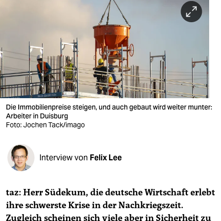
berlin
nord
wahrheit
verlag
verlag
veranstaltungen
Die Immobilienpreise steigen, und auch gebaut wird weiter munter:
Arbeiter in Duisburg
shop
Foto: Jochen Tack/imago
fragen & hilfe
Interview von
Felix Lee
unterstützen
abo
taz: Herr Südekum, die deutsche Wirtschaft erlebt
genossenschaft
ihre schwerste Krise in der Nachkriegszeit.
Zugleich scheinen sich viele aber in Sicherheit zu