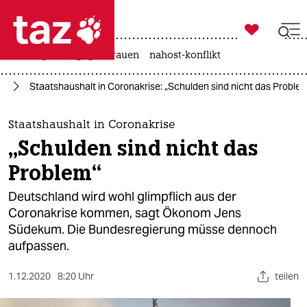

taz zahl ich
hitze
gewalt gegen frauen
nahost-konflikt

taz zahl ich
us
Staatshaushalt in Coronakrise: „Schulden sind nicht das Proble
taz zahl ich
themen
Staatshaushalt in Coronakrise
„Schulden sind nicht das
politik
Problem“
öko
Deutschland wird wohl glimpflich aus der
Coronakrise kommen, sagt Ökonom Jens
gesellschaft
Südekum. Die Bundesregierung müsse dennoch
aufpassen.
kultur
sport
1.12.2020
8:20 Uhr
teilen