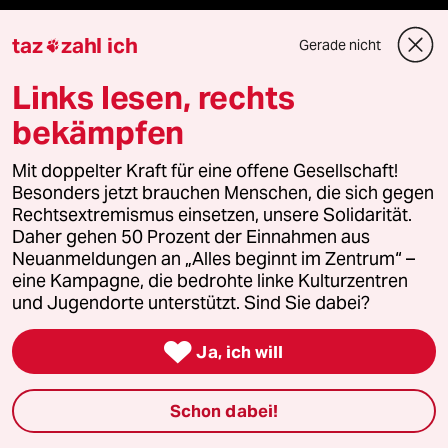
Demnächst
taz
zahl ich
Gerade nicht

Vor Ort
Links lesen, rechts
bekämpfen
Live im Stream
Mit doppelter Kraft für eine offene Gesellschaft!
Vergangene
Besonders jetzt brauchen Menschen, die sich gegen
Rechtsextremismus einsetzen, unsere Solidarität.
taz lab 2027
Daher gehen 50 Prozent der Einnahmen aus
Neuanmeldungen an „Alles beginnt im Zentrum“ –
eine Kampagne, die bedrohte linke Kulturzentren
und Jugendorte unterstützt. Sind Sie dabei?
Mehr taz Lesestoff

Ja, ich will
taz Blogs
Schon dabei!
taz FUTURZWEI