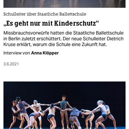
berlin
nord
Schulleiter über Staatliche Ballettschule
„Es geht nur mit Kinderschutz“
wahrheit
Missbrauchsvorwürfe hatten die Staatliche Ballettschule
verlag
in Berlin zuletzt erschüttert. Der neue Schulleiter Dietrich
Kruse erklärt, warum die Schule eine Zukunft hat.
verlag
Interview von
Anna Klöpper
veranstaltungen
3.6.2021
shop
fragen & hilfe
unterstützen
abo
genossenschaft