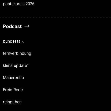
panterpreis 2026
Podcast
bundestalk
fernverbindung
klima update°
Mauerecho
Freie Rede
reingehen