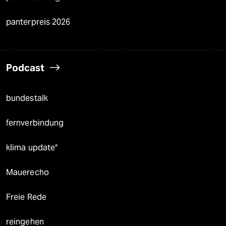
panterpreis 2026
Podcast
bundestalk
fernverbindung
klima update°
Mauerecho
Freie Rede
reingehen