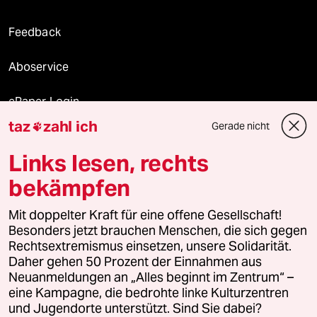
Feedback
Aboservice
ePaper Login
taz
zahl ich
Gerade nicht

Downloads für Abonnierende
Links lesen, rechts
bekämpfen
© 2026 taz Verlags und Vertriebs GmbH
Mit doppelter Kraft für eine offene Gesellschaft!
Alle Rechte vorbehalten. Bei rechtlichen Fragen oder für Genehmigungen
wenden Sie sich bitte an
lizenzen@taz.de
Besonders jetzt brauchen Menschen, die sich gegen
Rechtsextremismus einsetzen, unsere Solidarität.
Daher gehen 50 Prozent der Einnahmen aus
Feedback
Redaktionsstatut
Kommune-Richtlinien
KI-
Neuanmeldungen an „Alles beginnt im Zentrum“ –
eine Kampagne, die bedrohte linke Kulturzentren
Leitlinie
Informant
Datenschutz
Impressum
AGB
und Jugendorte unterstützt. Sind Sie dabei?