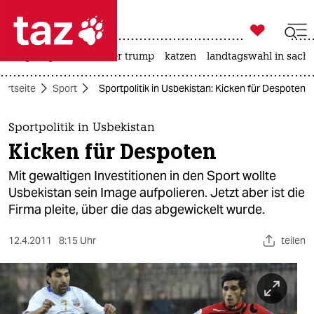

taz zahl ich
bergsteigen
usa unter trump
katzen
landtagswahl in sachs

taz zahl ich
tartseite
Sport
Sportpolitik in Usbekistan: Kicken für Despoten
taz zahl ich
themen
Sportpolitik in Usbekistan
Kicken für Despoten
politik
Mit gewaltigen Investitionen in den Sport wollte
öko
Usbekistan sein Image aufpolieren. Jetzt aber ist die
Firma pleite, über die das abgewickelt wurde.
gesellschaft
12.4.2011
8:15 Uhr
teilen
kultur
sport