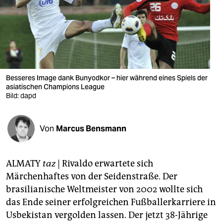
berlin
nord
wahrheit
verlag
Besseres Image dank Bunyodkor – hier während eines Spiels der
verlag
asiatischen Champions League
Bild: dapd
veranstaltungen
shop
Von
Marcus Bensmann
fragen & hilfe
ALMATY
taz
| Rivaldo erwartete sich
unterstützen
Märchenhaftes von der Seidenstraße. Der
abo
brasilianische Weltmeister von 2002 wollte sich
das Ende seiner erfolgreichen Fußballerkarriere in
genossenschaft
Usbekistan vergolden lassen. Der jetzt 38-Jährige