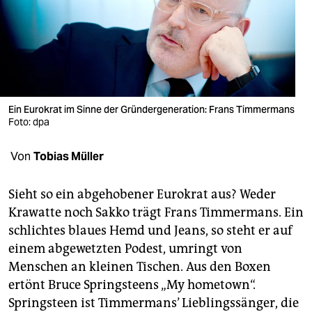
berlin
nord
wahrheit
verlag
Ein Eurokrat im Sinne der Gründergeneration: Frans Timmermans
verlag
Foto: dpa
veranstaltungen
Von
Tobias Müller
shop
Sieht so ein abgehobener Eurokrat aus? Weder
fragen & hilfe
Krawatte noch Sakko trägt Frans Timmermans. Ein
schlichtes blaues Hemd und Jeans, so steht er auf
unterstützen
einem abgewetzten Podest, umringt von
abo
Menschen an kleinen Tischen. Aus den Boxen
ertönt Bruce Springsteens „My hometown“.
genossenschaft
Springsteen ist Timmermans’ Lieblingssänger, die