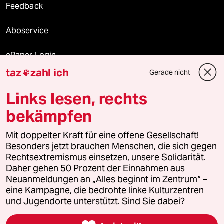
Feedback
Aboservice
ePaper Login
taz
zahl ich
Gerade nicht

Downloads für Abonnierende
Links lesen, rechts
bekämpfen
© 2026 taz Verlags und Vertriebs GmbH
Alle Rechte vorbehalten. Bei rechtlichen Fragen oder für Genehmigungen
Mit doppelter Kraft für eine offene Gesellschaft!
wenden Sie sich bitte an
lizenzen@taz.de
Besonders jetzt brauchen Menschen, die sich gegen
Rechtsextremismus einsetzen, unsere Solidarität.
Daher gehen 50 Prozent der Einnahmen aus
Feedback
Redaktionsstatut
Kommune-Richtlinien
KI-
Neuanmeldungen an „Alles beginnt im Zentrum“ –
eine Kampagne, die bedrohte linke Kulturzentren
Leitlinie
Informant
Datenschutz
Impressum
AGB
und Jugendorte unterstützt. Sind Sie dabei?
Seitenwende
Einwilligungen widerrufen (Ads)