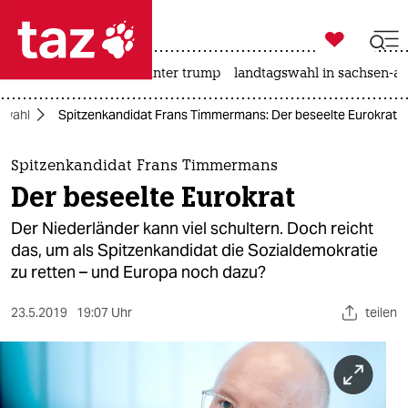

taz zahl ich
nahost-konflikt
usa unter trump
landtagswahl in sachsen-an

taz zahl ich
awahl
Spitzenkandidat Frans Timmermans: Der beseelte Eurokrat
taz zahl ich
themen
Spitzenkandidat Frans Timmermans
Der beseelte Eurokrat
politik
Der Niederländer kann viel schultern. Doch reicht
öko
das, um als Spitzenkandidat die Sozialdemokratie
zu retten – und Europa noch dazu?
gesellschaft
23.5.2019
19:07 Uhr
teilen
kultur
sport