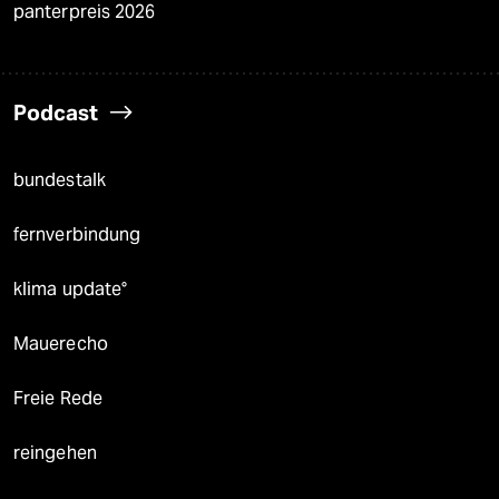
panterpreis 2026
Podcast
bundestalk
fernverbindung
klima update°
Mauerecho
Freie Rede
reingehen