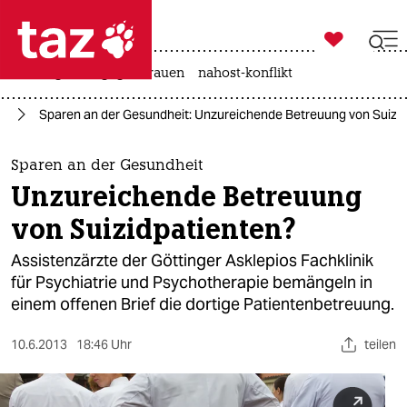

taz zahl ich
hitze
gewalt gegen frauen
nahost-konflikt

taz zahl ich
rd
Sparen an der Gesundheit: Unzureichende Betreuung von Suizi
taz zahl ich
themen
Sparen an der Gesundheit
Unzureichende Betreuung
politik
von Suizidpatienten?
öko
Assistenzärzte der Göttinger Asklepios Fachklinik
für Psychiatrie und Psychotherapie bemängeln in
gesellschaft
einem offenen Brief die dortige Patientenbetreuung.
kultur
10.6.2013
18:46 Uhr
teilen
sport