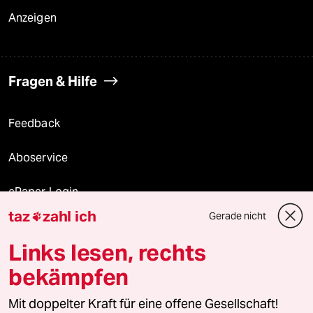
Anzeigen
Fragen & Hilfe
Feedback
Aboservice
ePaper Login
taz
zahl ich
Gerade nicht

Downloads für Abonnierende
Links lesen, rechts
bekämpfen
© 2026 taz Verlags und Vertriebs GmbH
Mit doppelter Kraft für eine offene Gesellschaft!
Alle Rechte vorbehalten. Bei rechtlichen Fragen oder für Genehmigungen
wenden Sie sich bitte an
lizenzen@taz.de