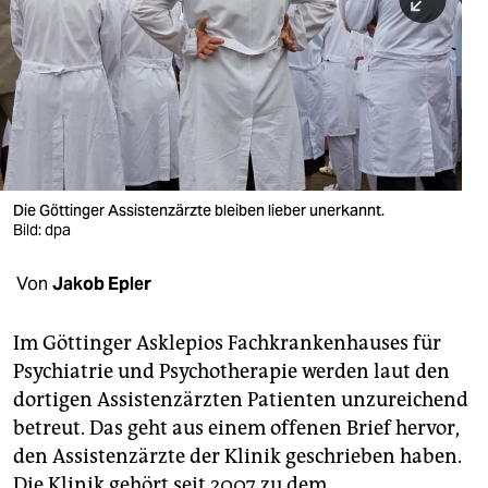
berlin
nord
wahrheit
verlag
verlag
Die Göttinger Assistenzärzte bleiben lieber unerkannt.
Bild: dpa
veranstaltungen
shop
Von
Jakob Epler
fragen & hilfe
Im Göttinger Asklepios Fachkrankenhauses für
unterstützen
Psychiatrie und Psychotherapie werden laut den
dortigen Assistenzärzten Patienten unzureichend
abo
betreut. Das geht aus einem offenen Brief hervor,
genossenschaft
den Assistenzärzte der Klinik geschrieben haben.
Die Klinik gehört seit 2007 zu dem