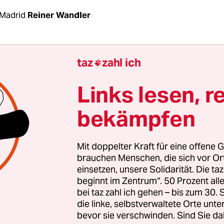
Madrid
Reiner Wandler
inksregierung unter Ministerpräsident Pedro Sá
taz
zahl ich

euerrechtliches Neuland. Auf der Kabinettssitzun
eschloss die Koalition aus der sozialistischen PS
Links lesen, r
nativen Unidas Podemos eine Tobin-Steuer auf Ak
bekämpfen
fe sowie eine Google-Steuer, mit der global aktiv
nzerne zur Kasse gebeten werden sollen, einzufü
Mit doppelter Kraft für eine offene G
ben zusammen sollen nach Schätzungen der Reg
brauchen Menschen, die sich vor O
einsetzen, unsere Solidarität. Die ta
rden Euro jährlich einbringen. Damit will Madrid
beginnt im Zentrum“. 50 Prozent a
ene Sozialversicherung stützen. Die Abgaben sol
bei taz zahl ich gehen – bis zum 30
m an die neue wirtschaftliche Realität anpassen“,
die linke, selbstverwaltete Orte unte
bevor sie verschwinden. Sind Sie da
terin María Jesús Montero. Sie seien der erste Sc