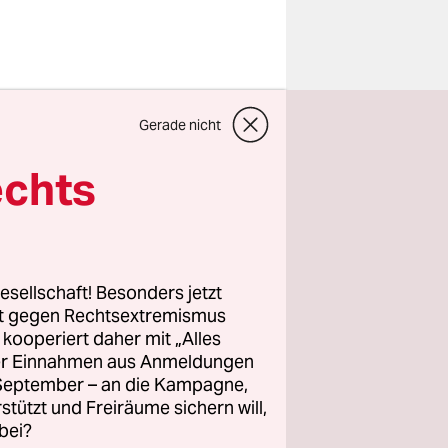
nchez
Gerade nicht
g am
OE und der
echts
tienkäufe
e
hren.
esellschaft! Besonders jetzt
ierung bis
rt gegen Rechtsextremismus
z kooperiert daher mit „Alles
 die stark
ller Einnahmen aus Anmeldungen
lten „das
. September – an die Kampagne,
 erklärte
rstützt und Freiräume sichern will,
bei?
hritt hin