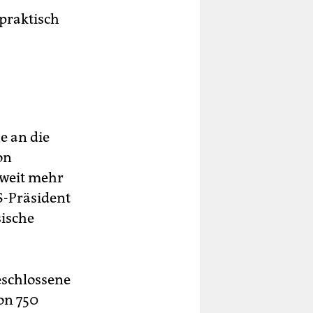
 praktisch
e an die
on
tweit mehr
S-Präsident
sische
eschlossene
on 750