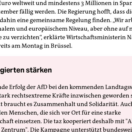
Euro weltweit und mindestens 3 Millionen in Span
zember fällig werden. Die Regierung hofft, dass d
 dahin eine gemeinsame Regelung finden. „Wir ar
nalem und europäischem Niveau, aber ohne auf n
e zu verzichten“, erklärte Wirtschaftsministerin 
reits am Montag in Brüssel.
gierten stärken
nde Erfolg der AfD bei den kommenden Landtags
 stark rechtsextreme Kräfte inzwischen geworden 
zt braucht es Zusammenhalt und Solidarität. Auc
en Menschen, die sich vor Ort für eine starke
schaft einsetzen. Die taz kooperiert deshalb mit "A
 Zentrum". Die Kampagne unterstützt bundesweit