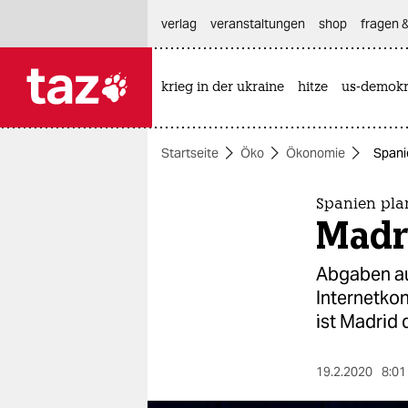
hautnavigation anspringen
hauptinhalt anspringen
footer anspringen
verlag
veranstaltungen
shop
fragen &
krieg in der ukraine
hitze
us-demokr

taz zahl ich
taz zahl ich
Startseite
Öko
Ökonomie
Spanie
themen
politik
Spanien plan
Madri
öko
Abgaben au
gesellschaft
Internetko
ist Madrid 
kultur
sport
19.2.2020
8:01