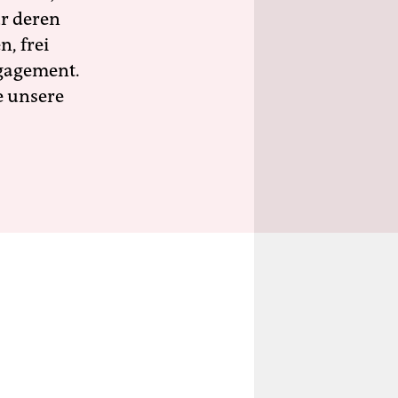
ür deren
n, frei
ngagement.
e unsere