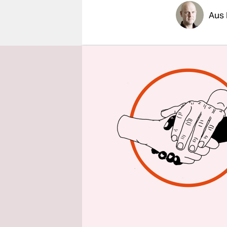
epaper login
Aus 
Spaniens L
betritt st
Dienstag b
linksalter
und -verkäu
Internetko
Beide Abga
zu 2 Millia
angeschlag
Steuersyste
Finanzminis