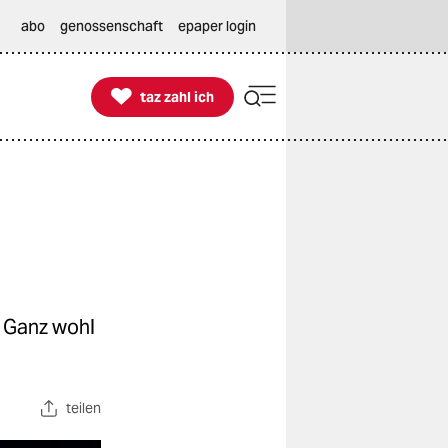
abo
genossenschaft
epaper login

taz zahl ich
taz zahl ich
. Ganz wohl
teilen