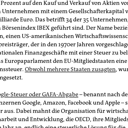
2 Prozent auf den Kauf und Verkauf von Aktien vo
 Unternehmen mit einem Gesellschafterkapital 
illiarde Euro. Das betrifft 34 der 35 Unternehmen
 Börsenindex IBEX geführt sind. Der Name bezieh
n, einen US-amerikanischen Wirtschaftswissensc
reisträger, der in den 1970er Jahren vorgeschlag
ationalen Finanzgeschäfte mit einer Steuer zu bel
s Europaparlament den EU-Mitgliedstaaten eine
nssteuer.
Obwohl mehrere Staaten zusagten
, wu
mgesetzt.
ogle-Steuer oder GAFA-Abgabe
– benannt nach de
nzernen Google, Amazon, Facebook und Apple – s
er aus. Dabei mahnt die Organisation für wirtscha
beit und Entwicklung, die OECD, ihre Mitglieds
Jahr an, endlich eine steuerliche Lösung für die