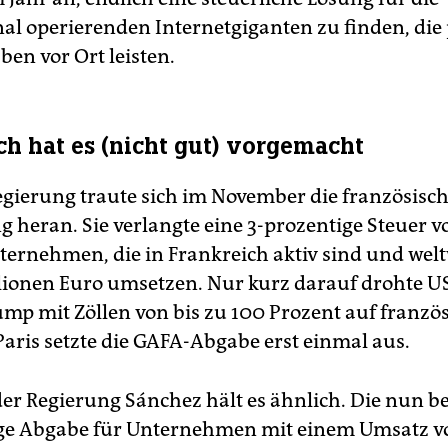
nal operierenden Internetgiganten zu finden, die
ben vor Ort leisten.
ch hat es (nicht gut) vorgemacht
Regierung traute sich im November die französisch
 heran. Sie verlangte eine 3-prozentige Steuer v
ternehmen, die in Frankreich aktiv sind und wel
llionen Euro umsetzen. Nur kurz darauf drohte U
mp mit Zöllen von bis zu 100 Prozent auf franzö
Paris setzte die GAFA-Abgabe erst einmal aus.
er Regierung Sánchez hält es ähnlich. Die nun b
ge Abgabe für Unternehmen mit einem Umsatz v