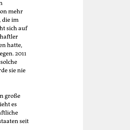
n
von mehr
, die im
t sich auf
haftler
en hatte,
egen. 2011
 solche
rde sie nie
n große
ieht es
ftliche
taaten seit