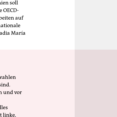
ien soll
ie OECD-
beiten auf
ationale
Nadia María
wahlen
sind.
h und vor
lles
 linke,