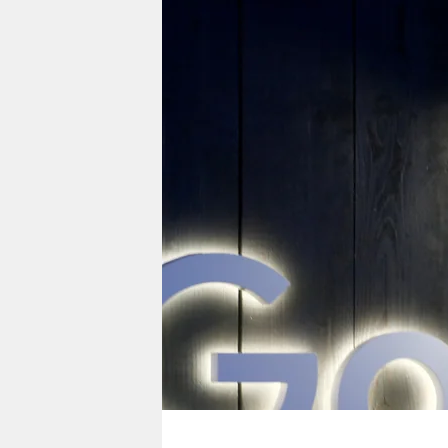
berlin
nord
wahrheit
verlag
verlag
veranstaltungen
shop
fragen & hilfe
unterstützen
abo
genossenschaft