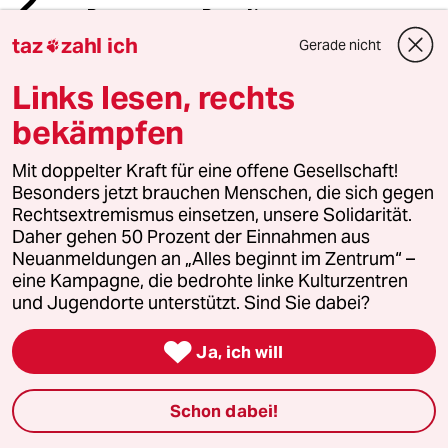
2
Passgenauer Populismus
taz
zahl ich
Gerade nicht

Links lesen, rechts
3
Drohnenvorfall am Leipziger Flughafen
bekämpfen
Das Zeitalter der elektronischen
Kriegsführung
Mit doppelter Kraft für eine offene Gesellschaft!
Besonders jetzt brauchen Menschen, die sich gegen
Rechtsextremismus einsetzen, unsere Solidarität.
4
Nathanael Liminski über seine CDU
Daher gehen 50 Prozent der Einnahmen aus
„Wir müssen in der Lage sein, besser zu
Neuanmeldungen an „Alles beginnt im Zentrum“ –
argumentieren“
eine Kampagne, die bedrohte linke Kulturzentren
und Jugendorte unterstützt. Sind Sie dabei?

5
Die Wahrheit
Ja, ich will
56 Millionen Deutsche sind betroffen
Schon dabei!