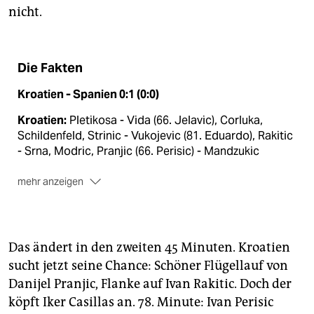
nicht.
Die Fakten
Kroatien - Spanien 0:1 (0:0)
Kroatien:
Pletikosa - Vida (66. Jelavic), Corluka,
Schildenfeld, Strinic - Vukojevic (81. Eduardo), Rakitic
- Srna, Modric, Pranjic (66. Perisic) - Mandzukic
mehr anzeigen
Spanien:
Casillas - Arbeloa, Piqué, Sergio Ramos,
Alba - Xavi (89. Negredo), Busquets, Xabi Alonso -
Dav. Silva (73. Fabregas), Iniesta - Fernando Torres
Das ändert in den zweiten 45 Minuten. Kroatien
(61. Jesus Navas)
sucht jetzt seine Chance: Schöner Flügellauf von
Schiedsrichter:
Wolfgang Stark (Deutschland)
Danijel Pranjic, Flanke auf Ivan Rakitic. Doch der
köpft Iker Casillas an. 78. Minute: Ivan Perisic
Zuschauer:
39.076 in Danzig