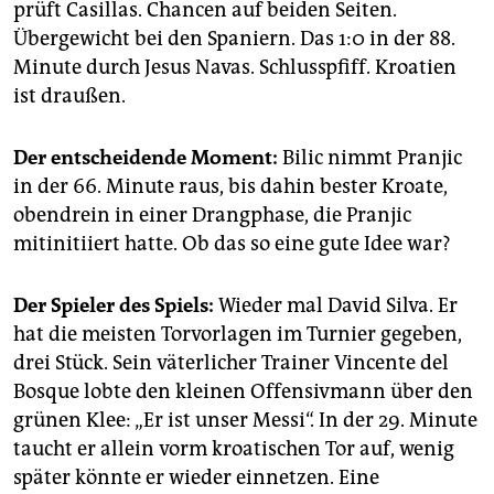
prüft Casillas. Chancen auf beiden Seiten.
Tor:
0:1 Jesus Navas (88.)
Übergewicht bei den Spaniern. Das 1:0 in der 88.
Minute durch Jesus Navas. Schlusspfiff. Kroatien
Gelbe Karten:
Corluka, Strinic, Rakitic, Srna,
Mandzukic, Jelavic - Keine
ist draußen.
Sperre droht:
Keiner - Arbeloa, Alba, Xabi Alonso,
Der entscheidende Moment:
Bilic nimmt Pranjic
Fernando Torres
in der 66. Minute raus, bis dahin bester Kroate,
Gruppe C (Tore | Punkte)
obendrein in einer Drangphase, die Pranjic
1. Spanien | 6:1 | 7
mitinitiiert hatte. Ob das so eine gute Idee war?
2. Italien | 4:2 | 5
Der Spieler des Spiels:
Wieder mal David Silva. Er
3. Kroatien | 4:3 | 4
hat die meisten Torvorlagen im Turnier gegeben,
drei Stück. Sein väterlicher Trainer Vincente del
4. Irland | 1:9 | 0
Bosque lobte den kleinen Offensivmann über den
grünen Klee: „Er ist unser Messi“. In der 29. Minute
taucht er allein vorm kroatischen Tor auf, wenig
später könnte er wieder einnetzen. Eine