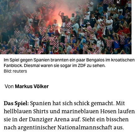
berlin
nord
wahrheit
verlag
verlag
Im Spiel gegen Spanien brannten ein paar Bengalos im kroatischen
Fanblock. Diesmal waren sie sogar im ZDF zu sehen.
veranstaltungen
Bild: reuters
shop
Von
Markus Völker
fragen & hilfe
unterstützen
Das Spiel:
Spanien hat sich schick gemacht. Mit
hellblauen Shirts und marineblauen Hosen laufen
abo
sie in der Danziger Arena auf. Sieht ein bisschen
nach argentinischer Nationalmannschaft aus.
genossenschaft