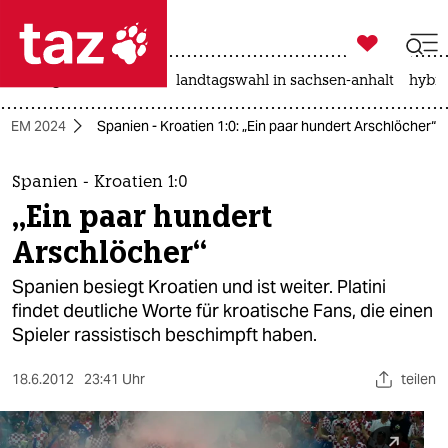

taz zahl ich
niedrigwasser
rente
landtagswahl in sachsen-anhalt
hybri

taz zahl ich
ll-EM 2024
Spanien - Kroatien 1:0: „Ein paar hundert Arschlöcher“
taz zahl ich
themen
Spanien - Kroatien 1:0
„Ein paar hundert
politik
Arschlöcher“
öko
Spanien besiegt Kroatien und ist weiter. Platini
findet deutliche Worte für kroatische Fans, die einen
gesellschaft
Spieler rassistisch beschimpft haben.
kultur
18.6.2012
23:41 Uhr
teilen
sport