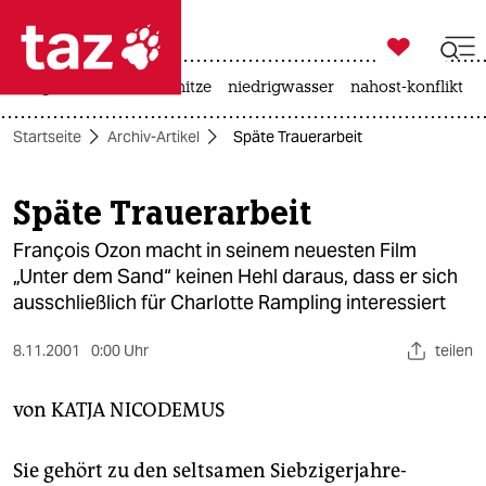

taz zahl ich
krieg in der ukraine
hitze
niedrigwasser
nahost-konflikt

taz zahl ich
Startseite
Archiv-Artikel
Späte Trauerarbeit
taz zahl ich
themen
Späte Trauerarbeit
politik
François Ozon macht in seinem neuesten Film
„Unter dem Sand“ keinen Hehl daraus, dass er sich
öko
ausschließlich für Charlotte Rampling interessiert
gesellschaft
8.11.2001
0:00 Uhr
teilen
kultur
von
KATJA NICODEMUS
sport
Sie gehört zu den seltsamen Siebzigerjahre-