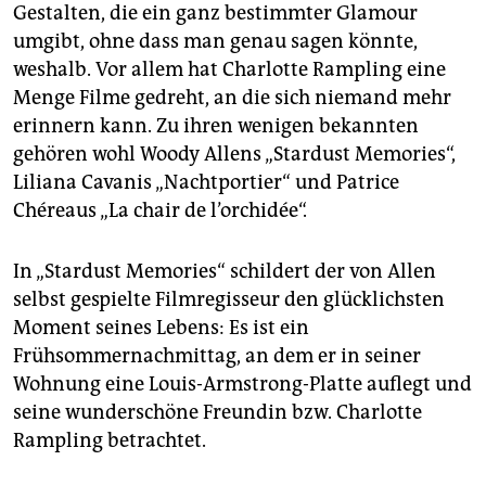
berlin
Gestalten, die ein ganz bestimmter Glamour
umgibt, ohne dass man genau sagen könnte,
nord
weshalb. Vor allem hat Charlotte Rampling eine
wahrheit
Menge Filme gedreht, an die sich niemand mehr
erinnern kann. Zu ihren wenigen bekannten
verlag
gehören wohl Woody Allens „Stardust Memories“,
Liliana Cavanis „Nachtportier“ und Patrice
verlag
Chéreaus „La chair de l’orchidée“.
veranstaltungen
In „Stardust Memories“ schildert der von Allen
shop
selbst gespielte Filmregisseur den glücklichsten
fragen & hilfe
Moment seines Lebens: Es ist ein
Frühsommernachmittag, an dem er in seiner
unterstützen
Wohnung eine Louis-Armstrong-Platte auflegt und
abo
seine wunderschöne Freundin bzw. Charlotte
Rampling betrachtet.
genossenschaft