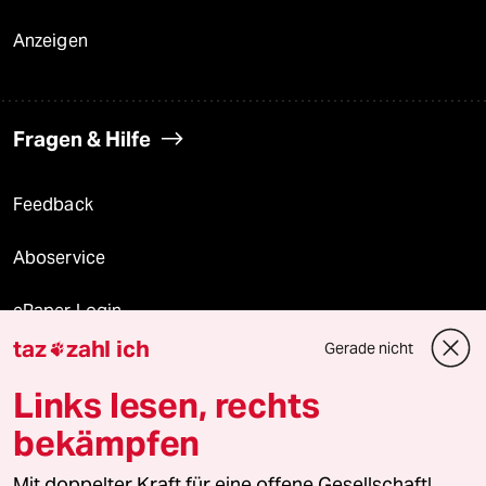
Anzeigen
Fragen & Hilfe
Feedback
Aboservice
ePaper Login
taz
zahl ich
Gerade nicht

Downloads für Abonnierende
Links lesen, rechts
bekämpfen
© 2026 taz Verlags und Vertriebs GmbH
Mit doppelter Kraft für eine offene Gesellschaft!
Alle Rechte vorbehalten. Bei rechtlichen Fragen oder für Genehmigungen