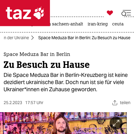

taz zahl ich
hitze
landtagswahl in sachsen-anhalt
iran-krieg
ceuta

taz zahl ich
g in der Ukraine
Space Meduza Bar in Berlin: Zu Besuch zu Hause
taz zahl ich
themen
Space Meduza Bar in Berlin
Zu Besuch zu Hause
politik
Die Space Meduza Bar in Berlin-Kreuzberg ist keine
öko
dezidiert ukrainische Bar. Doch nun ist sie für viele
Ukrai­ne­r*in­nen ein Zuhause geworden.
gesellschaft
25.2.2023
17:57 Uhr
teilen
kultur
sport