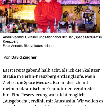
berlin
nord
wahrheit
verlag
Andrii Vedmid, Ukrainer und Mitinhaber der Bar „Space Meduza“ in
verlag
Kreuzberg
Foto: Annette Riedl/picture alliance
veranstaltungen
Von
David Zingher
shop
fragen & hilfe
Es ist Freitagabend halb acht, als ich die Skalitzer
Straße in Berlin-Kreuzberg entlanglaufe. Mein
unterstützen
Ziel ist die Space Meduza Bar, in der ich mit
abo
meinen ukrainischen Freundinnen verabredet
bin. Eine Reservierung war nicht möglich.
genossenschaft
„Ausgebucht“, erzählt mir Anastasiia. Wir wollen es