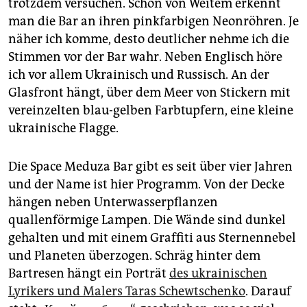
epaper login
trotzdem versuchen. Schon von Weitem erkennt
man die Bar an ihren pinkfarbigen Neonröhren. Je
näher ich komme, desto deutlicher nehme ich die
Stimmen vor der Bar wahr. Neben Englisch höre
ich vor allem Ukrainisch und Russisch. An der
Glasfront hängt, über dem Meer von Stickern mit
vereinzelten blau-gelben Farbtupfern, eine kleine
ukrainische Flagge.
Die Space Meduza Bar gibt es seit über vier Jahren
und der Name ist hier Programm. Von der Decke
hängen neben Unterwasserpflanzen
quallenförmige Lampen. Die Wände sind dunkel
gehalten und mit einem Graffiti aus Sternennebel
und Planeten überzogen. Schräg hinter dem
Bartresen hängt ein Porträt
des ukrainischen
Lyrikers und Malers Taras Schewtschenko
. Darauf