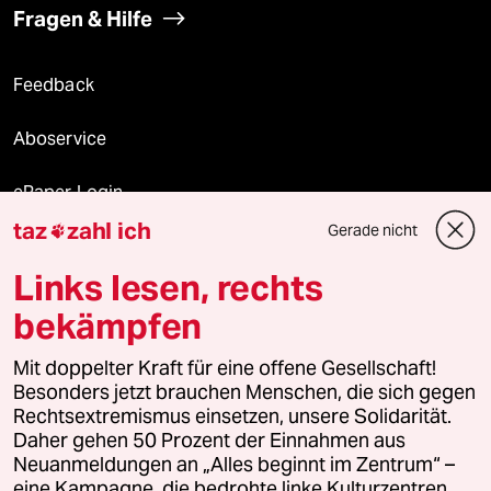
Fragen & Hilfe
Feedback
Aboservice
ePaper Login
taz
zahl ich
Gerade nicht

Downloads für Abonnierende
Links lesen, rechts
bekämpfen
© 2026 taz Verlags und Vertriebs GmbH
Mit doppelter Kraft für eine offene Gesellschaft!
Alle Rechte vorbehalten. Bei rechtlichen Fragen oder für Genehmigungen
wenden Sie sich bitte an
lizenzen@taz.de
Besonders jetzt brauchen Menschen, die sich gegen
Rechtsextremismus einsetzen, unsere Solidarität.
Daher gehen 50 Prozent der Einnahmen aus
Feedback
Redaktionsstatut
Kommune-Richtlinien
KI-
Neuanmeldungen an „Alles beginnt im Zentrum“ –
eine Kampagne, die bedrohte linke Kulturzentren