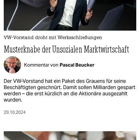
berlin
nord
wahrheit
VW-Vorstand droht mit Werksschließungen
verlag
Musterknabe der Unsozialen Marktwirtschaft
verlag
Kommentar von
Pascal Beucker
veranstaltungen
shop
Der VW-Vorstand hat ein Paket des Grauens für seine
Beschäftigten geschnürt. Damit sollen Milliarden gespart
fragen & hilfe
werden – die erst kürzlich an die Aktionäre ausgezahlt
wurden.
unterstützen
29.10.2024
abo
genossenschaft