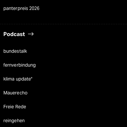
panterpreis 2026
Podcast
bundestalk
fernverbindung
klima update°
Mauerecho
Freie Rede
reingehen