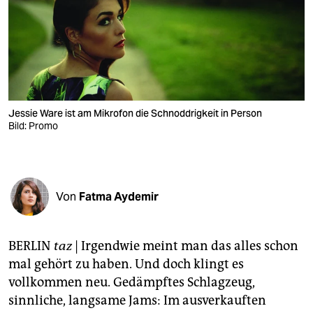
berlin
nord
wahrheit
verlag
Jessie Ware ist am Mikrofon die Schnoddrigkeit in Person
verlag
Bild: Promo
veranstaltungen
shop
Von
Fatma Aydemir
fragen & hilfe
unterstützen
BERLIN
taz
| Irgendwie meint man das alles schon
abo
mal gehört zu haben. Und doch klingt es
vollkommen neu. Gedämpftes Schlagzeug,
genossenschaft
sinnliche, langsame Jams: Im ausverkauften