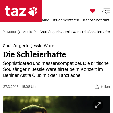

taz zahl ich
hitze
krieg in der ukraine
us-demokraten
nahost-konflikt

taz zahl ich
e
Kultur
Musik
Soulsängerin Jessie Ware: Die Schleierhafte
taz zahl ich
themen
Soulsängerin Jessie Ware
Die Schleierhafte
politik
Sophisticated und massenkompatibel: Die britische
öko
Soulsängerin Jessie Ware flirtet beim Konzert im
Berliner Astra Club mit der Tanzfläche.
gesellschaft
27.3.2013
15:08 Uhr
teilen
kultur
sport