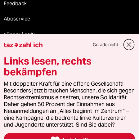
Feedback
Aboservice
ePaper Login
taz
zahl ich
Gerade nicht

Downloads für Abonnierende
Links lesen, rechts
bekämpfen
© 2026 taz Verlags und Vertriebs GmbH
Mit doppelter Kraft für eine offene Gesellschaft!
Alle Rechte vorbehalten. Bei rechtlichen Fragen oder für Genehmigungen
wenden Sie sich bitte an
lizenzen@taz.de
Besonders jetzt brauchen Menschen, die sich gegen
Rechtsextremismus einsetzen, unsere Solidarität.
Daher gehen 50 Prozent der Einnahmen aus
Feedback
Redaktionsstatut
Kommune-Richtlinien
KI-
Neuanmeldungen an „Alles beginnt im Zentrum“ –
eine Kampagne, die bedrohte linke Kulturzentren
Leitlinie
Informant
Datenschutz
Impressum
AGB
und Jugendorte unterstützt. Sind Sie dabei?
Seitenwende
Einwilligungen widerrufen (Ads)