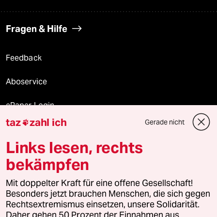
Fragen & Hilfe
Feedback
Aboservice
ePaper Login
taz
zahl ich
Gerade nicht

Downloads für Abonnierende
Links lesen, rechts
bekämpfen
© 2026 taz Verlags und Vertriebs GmbH
Mit doppelter Kraft für eine offene Gesellschaft!
Alle Rechte vorbehalten. Bei rechtlichen Fragen oder für Genehmigungen
wenden Sie sich bitte an
lizenzen@taz.de
Besonders jetzt brauchen Menschen, die sich gegen
Rechtsextremismus einsetzen, unsere Solidarität.
Daher gehen 50 Prozent der Einnahmen aus