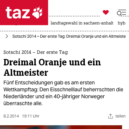

taz zahl ich
niedrigwasser
rente
landtagswahl in sachsen-anhalt
hybri

taz zahl ich
14
Sotschi 2014 – Der erste Tag: Dreimal Oranje und ein Altmeister
taz zahl ich
themen
Sotschi 2014 – Der erste Tag
Dreimal Oranje und ein
politik
Altmeister
öko
Fünf Entscheidungen gab es am ersten
Wettkampftag: Den Eisschnelllauf beherrschten die
gesellschaft
Niederländer und ein 40-jähriger Norweger
überraschte alle.
kultur
sport
8.2.2014
19:11 Uhr
teilen