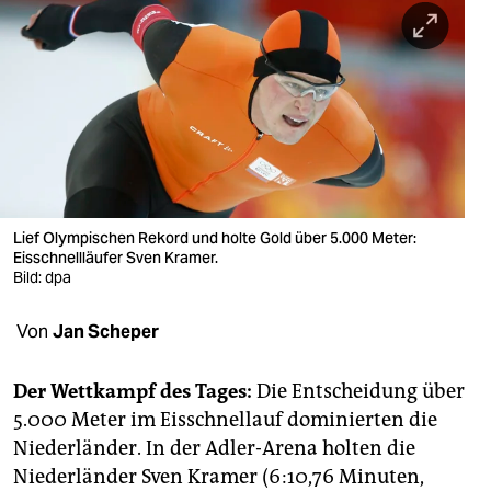
berlin
nord
wahrheit
verlag
verlag
veranstaltungen
Lief Olympischen Rekord und holte Gold über 5.000 Meter:
Eisschnellläufer Sven Kramer.
shop
Bild: dpa
fragen & hilfe
Von
Jan Scheper
unterstützen
Der Wettkampf des Tages:
Die Entscheidung über
abo
5.000 Meter im Eisschnellauf dominierten die
Niederländer. In der Adler-Arena holten die
genossenschaft
Niederländer Sven Kramer (6:10,76 Minuten,