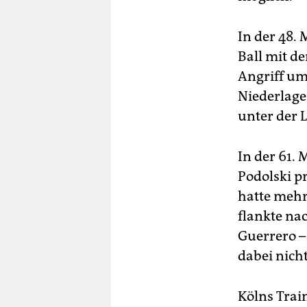
In der 48.
Ball mit d
Angriff um
Niederlage 
unter der L
In der 61.
Podolski p
hatte mehr 
flankte nac
Guerrero 
dabei nicht
Kölns Train