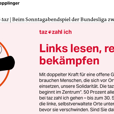
epplinger
G
taz
| Beim Sonntagabendspiel der Bundesliga zw
it einem Stürmer und einem sehr defensiven Mitte
taz
zahl ich

SV vor 54.100 Zuschauern im Volkspark zu ein
d wenn man die Geduld der Zuschauer und des 
Links lesen, r
t, darf man keine Fehler machen.
bekämpfen
Minute ließ sich der Ex-Bremer Pierre Womé, Köln
idiger, von David Jarolim den Ball abluchsen. Wi
Mit doppelter Kraft für eine offene G
ieg gegen Meister Wolfsburg, attckierte der HSV 
brauchen Menschen, die sich vor O
Strafraum.
einsetzen, unsere Solidarität. Die ta
beginnt im Zentrum“. 50 Prozent a
bei taz zahl ich gehen – bis zum 30
die linke, selbstverwaltete Orte unte
bevor sie verschwinden. Sind Sie da