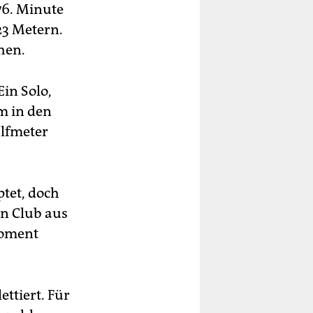
76. Minute
23 Metern.
hen.
Ein Solo,
hm in den
Elfmeter
ptet, doch
en Club aus
Moment
ttiert. Für