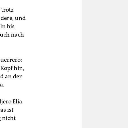
 trotz
ndere, und
ln bis
auch nach
Guerrero:
 Kopf hin,
nd an den
a.
jero Elia
as ist
 nicht