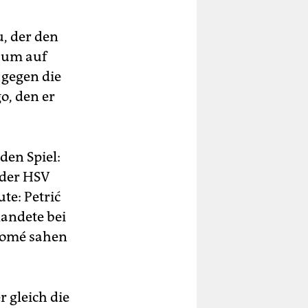
u, der den
, um auf
 gegen die
o, den er
den Spiel:
 der HSV
te: Petrić
landete bei
Womé sahen
r gleich die