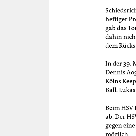
Schiedsric
heftiger P
gab das Tor
dahin nich
dem Rückst
In der 39.
Dennis Aog
Kölns Keep
Ball. Lukas
Beim HSV f
ab. Der HSV
gegen eine
möglich.