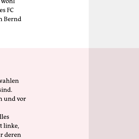
 wohl
es FC
n Bernd
wahlen
sind.
h und vor
lles
 linke,
ür deren