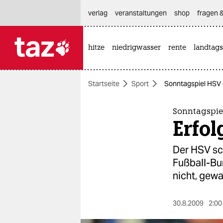
hautnavigation anspringen
hauptinhalt anspringen
footer anspringen
verlag
veranstaltungen
shop
fragen &
hitze
niedrigwasser
rente
landtags

taz zahl ich
taz zahl ich
Startseite
Sport
Sonntagspiel HSV g
themen
politik
Sonntagspie
Erfol
öko
Der HSV sch
gesellschaft
Fußball-Bu
nicht, gewa
kultur
sport
30.8.2009
2:00