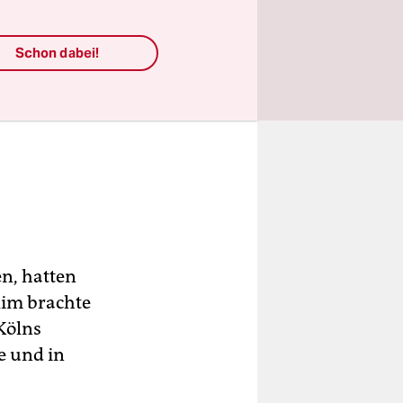
Schon dabei!
n, hatten
olim brachte
 Kölns
e und in