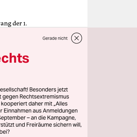
ang der 1.
lfeld, den
Gerade nicht
er Menge
Gegners
echts
s linker
eder, wie
esellschaft! Besonders jetzt
den Gegner
rt gegen Rechtsextremismus
z kooperiert daher mit „Alles
ller Einnahmen aus Anmeldungen
. September – an die Kampagne,
rstützt und Freiräume sichern will,
bei?