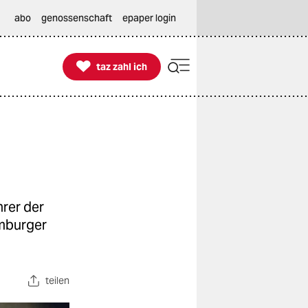
abo
genossenschaft
epaper login

taz zahl ich
taz zahl ich
hrer der
amburger
teilen