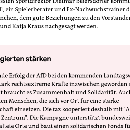
ssten Sportdirektor Dietmar Beiersdorfer kommt
l, ein Spielerberater und Ex-Nachwuchstrainer d
nchen, dem gute Beziehungen zu den Vorstände
und Katja Kraus nachgesagt werden.
gierten stärken
nde Erfolg der AfD bei den kommenden Landtags
 stark rechtsextreme Kräfte inzwischen geworden 
zt braucht es Zusammenhalt und Solidarität. Auc
en Menschen, die sich vor Ort für eine starke
schaft einsetzen. Die taz kooperiert deshalb mit "A
 Zentrum". Die Kampagne unterstützt bundesweit
altete Orte und baut einen solidarischen Fonds f