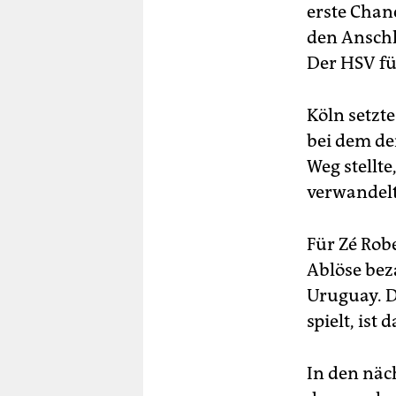
erste Chanc
den Anschl
Der HSV fü
Köln setzte
bei dem der
Weg stellt
verwandelt
Für Zé Rob
Ablöse bez
Uruguay. D
spielt, ist 
In den näc