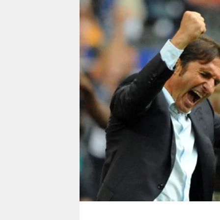
berlin
nord
wahrheit
verlag
verlag
veranstaltungen
shop
fragen & hilfe
unterstützen
abo
genossenschaft