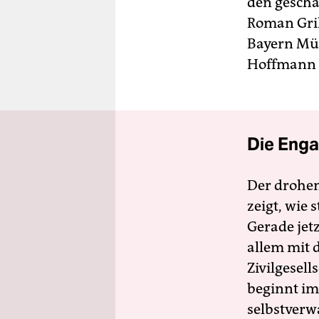
den gescha
Roman Gril
Bayern Mü
Hoffmann 
Die Enga
Der drohe
zeigt, wie
Gerade jet
allem mit d
Zivilgesell
beginnt im
selbstverw