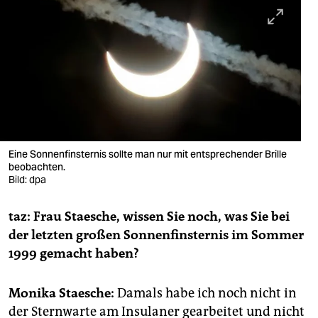
berlin
nord
wahrheit
verlag
verlag
veranstaltungen
Eine Sonnenfinsternis sollte man nur mit entsprechender Brille
beobachten.
shop
Bild: dpa
fragen & hilfe
taz: Frau Staesche, wissen Sie noch, was Sie bei
der letzten großen Sonnenfinsternis im Sommer
unterstützen
1999 gemacht haben?
abo
Monika Staesche:
Damals habe ich noch nicht in
genossenschaft
der Sternwarte am Insulaner gearbeitet und nicht