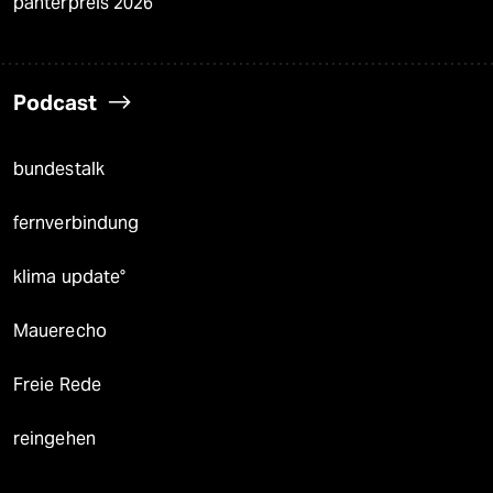
panterpreis 2026
Podcast
bundestalk
fernverbindung
klima update°
Mauerecho
Freie Rede
reingehen