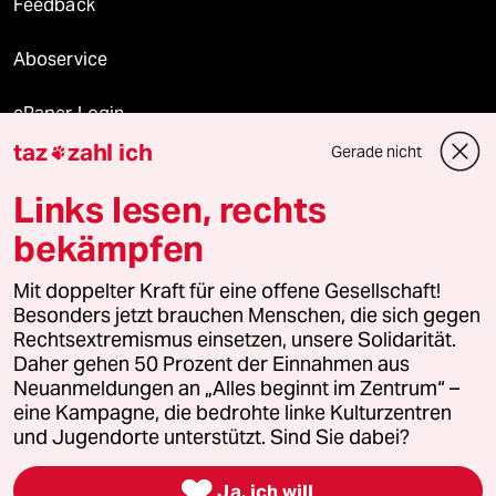
Feedback
Aboservice
ePaper Login
taz
zahl ich
Gerade nicht

Downloads für Abonnierende
Links lesen, rechts
bekämpfen
© 2026 taz Verlags und Vertriebs GmbH
Mit doppelter Kraft für eine offene Gesellschaft!
Alle Rechte vorbehalten. Bei rechtlichen Fragen oder für Genehmigungen
wenden Sie sich bitte an
lizenzen@taz.de
Besonders jetzt brauchen Menschen, die sich gegen
Rechtsextremismus einsetzen, unsere Solidarität.
Daher gehen 50 Prozent der Einnahmen aus
Feedback
Redaktionsstatut
Kommune-Richtlinien
KI-
Neuanmeldungen an „Alles beginnt im Zentrum“ –
eine Kampagne, die bedrohte linke Kulturzentren
Leitlinie
Informant
Datenschutz
Impressum
AGB
und Jugendorte unterstützt. Sind Sie dabei?
Seitenwende
Einwilligungen widerrufen (Ads)

Ja, ich will