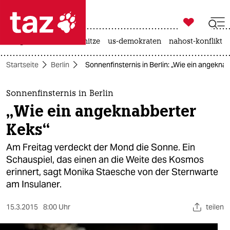

taz zahl ich
krieg in der ukraine
hitze
us-demokraten
nahost-konflikt

taz zahl ich
Startseite
Berlin
Sonnenfinsternis in Berlin: „Wie ein angekna
taz zahl ich
themen
Sonnenfinsternis in Berlin
„Wie ein angeknabberter
politik
Keks“
öko
Am Freitag verdeckt der Mond die Sonne. Ein
Schauspiel, das einen an die Weite des Kosmos
gesellschaft
erinnert, sagt Monika Staesche von der Sternwarte
am Insulaner.
kultur
sport
15.3.2015
8:00 Uhr
teilen