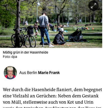
berlin
nord
wahrheit
verlag
verlag
veranstaltungen
Mäßig grün in der Hasenheide
Foto: dpa
shop
fragen & hilfe
Aus Berlin
Marie Frank
unterstützen
Wer durch die Hasenheide flaniert, dem begegnet
abo
eine Vielzahl an Gerüchen: Neben dem Gestank
genossenschaft
von Müll, stellenweise auch von Kot und Urin