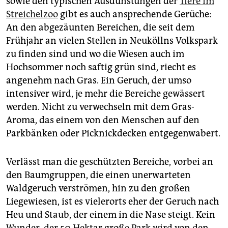
sowie den typischen Ausdünstungen der
Tiere im
epaper login
Streichelzoo
gibt es auch ansprechende Gerüche:
An den abgezäunten Bereichen, die seit dem
Frühjahr an vielen Stellen in Neuköllns Volkspark
zu finden sind und wo die Wiesen auch im
Hochsommer noch saftig grün sind, riecht es
angenehm nach Gras. Ein Geruch, der umso
intensiver wird, je mehr die Bereiche gewässert
werden. Nicht zu verwechseln mit dem Gras-
Aroma, das einem von den Menschen auf den
Parkbänken oder Picknickdecken entgegenwabert.
Verlässt man die geschützten Bereiche, vorbei an
den Baumgruppen, die einen unerwarteten
Waldgeruch verströmen, hin zu den großen
Liegewiesen, ist es vielerorts eher der Geruch nach
Heu und Staub, der einem in die Nase steigt. Kein