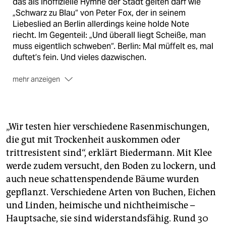
das als inoffizielle Hymne der Stadt gelten darf wie
„Schwarz zu Blau“ von Peter Fox, der in seinem
Liebeslied an Berlin allerdings keine holde Note
riecht. Im Gegenteil: „Und überall liegt Scheiße, man
muss eigentlich schweben“. Berlin: Mal müffelt es, mal
duftet’s fein. Und vieles dazwischen.
mehr anzeigen
Der ganz besondere Duft
Manchmal muss man nur
ein wenig herumschnuppern und weiß gleich, wo man
sich befindet in dieser Stadt, die eben auch ihre
besonderen Gerüche hat. In unserer Sommerserie
„Wir testen hier verschiedene Rasenmischungen,
wollen wir ihnen nachspüren und Berlin erriechen,
die gut mit Trockenheit auskommen oder
immer der Nase nach. Zuletzt erschienen: „
Wie ein
trittresistent sind“, erklärt Biedermann. Mit Klee
blinder Mensch Berlin riecht
“ (15. August) und „
Was
werde zudem versucht, den Boden zu lockern, und
Mensch und Club zusammenschweißt
“ (22. August).
auch neue schattenspendende Bäume wurden
gepflanzt. Verschiedene Arten von Buchen, Eichen
und Linden, heimische und nichtheimische –
Hauptsache, sie sind widerstandsfähig. Rund 30