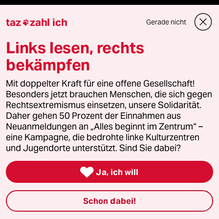
Landtagswahl in Sachsen-Anhalt
taz
zahl ich
Gerade nicht

Hitze
Links lesen, rechts
bekämpfen
Surfen
Mit doppelter Kraft für eine offene Gesellschaft!
Besonders jetzt brauchen Menschen, die sich gegen
Rechtsextremismus einsetzen, unsere Solidarität.
Verlag
Daher gehen 50 Prozent der Einnahmen aus
Neuanmeldungen an „Alles beginnt im Zentrum“ –
Aktuelles
eine Kampagne, die bedrohte linke Kulturzentren
und Jugendorte unterstützt. Sind Sie dabei?
Hausblog

Ja, ich will
Die Seitenwende
Schon dabei!
Stellen