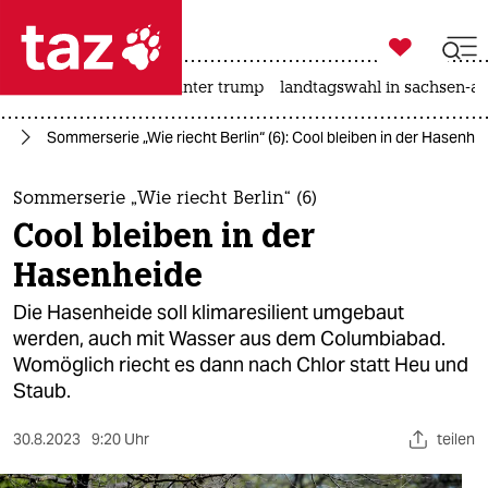

taz zahl ich
nahost-konflikt
usa unter trump
landtagswahl in sachsen-an

taz zahl ich
el
Sommerserie „Wie riecht Berlin“ (6): Cool bleiben in der Hasenhe
taz zahl ich
themen
Sommerserie „Wie riecht Berlin“ (6)
Cool bleiben in der
politik
Hasenheide
öko
Die Hasenheide soll klimaresilient umgebaut
werden, auch mit Wasser aus dem Columbiabad.
gesellschaft
Womöglich riecht es dann nach Chlor statt Heu und
Staub.
kultur
sport
30.8.2023
9:20 Uhr
teilen