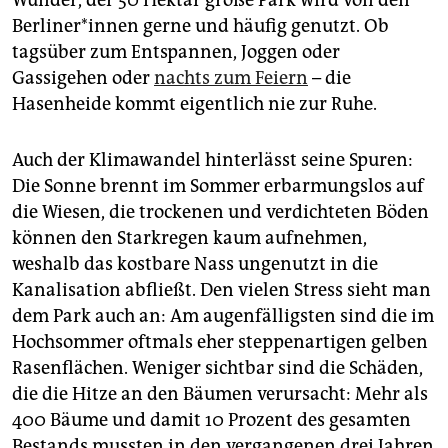
Wunder, der 50 Hektar große Park wird von den
Berliner*in­nen gerne und häufig genutzt. Ob
tagsüber zum Entspannen, Joggen oder
Gassigehen oder
nachts zum Feiern
– die
Hasenheide kommt eigentlich nie zur Ruhe.
Auch der Klimawandel hinterlässt seine Spuren:
Die Sonne brennt im Sommer erbarmungslos auf
die Wiesen, die trockenen und verdichteten Böden
können den Starkregen kaum aufnehmen,
weshalb das kostbare Nass ungenutzt in die
Kanalisation abfließt. Den vielen Stress sieht man
dem Park auch an: Am augenfälligsten sind die im
Hochsommer oftmals eher steppenartigen gelben
Rasenflächen. Weniger sichtbar sind die Schäden,
die die Hitze an den Bäumen verursacht: Mehr als
400 Bäume und damit 10 Prozent des gesamten
Bestands mussten in den vergangenen drei Jahren