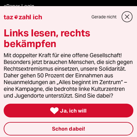
ePaper Login
taz
zahl ich
Gerade nicht

Downloads für Abonnierende
Links lesen, rechts
bekämpfen
© 2026 taz Verlags und Vertriebs GmbH
Mit doppelter Kraft für eine offene Gesellschaft!
Alle Rechte vorbehalten. Bei rechtlichen Fragen oder für Genehmigungen
wenden Sie sich bitte an
lizenzen@taz.de
Besonders jetzt brauchen Menschen, die sich gegen
Rechtsextremismus einsetzen, unsere Solidarität.
Daher gehen 50 Prozent der Einnahmen aus
Feedback
Redaktionsstatut
Kommune-Richtlinien
KI-
Neuanmeldungen an „Alles beginnt im Zentrum“ –
eine Kampagne, die bedrohte linke Kulturzentren
Leitlinie
Informant
Datenschutz
Impressum
AGB
und Jugendorte unterstützt. Sind Sie dabei?
Seitenwende
Einwilligungen widerrufen (Ads)

Ja, ich will
Schon dabei!