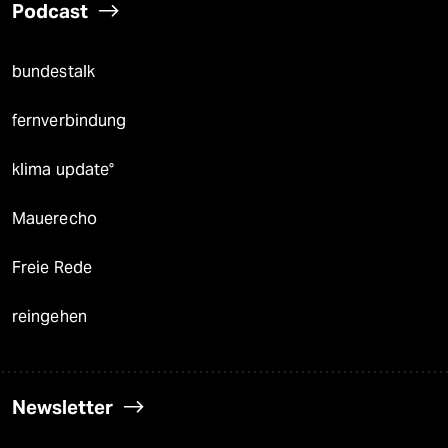
Podcast
bundestalk
fernverbindung
klima update°
Mauerecho
Freie Rede
reingehen
Newsletter