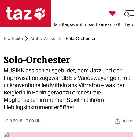

taz zahl ich
niedrigwasser
rente
landtagswahl in sachsen-anhalt
hybri

taz zahl ich
Startseite
Archiv-Artikel
Solo-Orchester
taz zahl ich
themen
Solo-Orchester
politik
MUSIKKlassisch ausgebildet, dem Jazz und der
Improvisation zugewandt: Els Vandeweyer geht mit
öko
unkonventionellen Mitteln ans Vibrafon – was der
Belgierin in Berlin geradezu orchestrale
gesellschaft
Möglichkeiten im intimen Spiel mit ihrem
Lieblingsinstrument eröffnet
kultur
12.9.2015
0:00 Uhr
teilen
sport