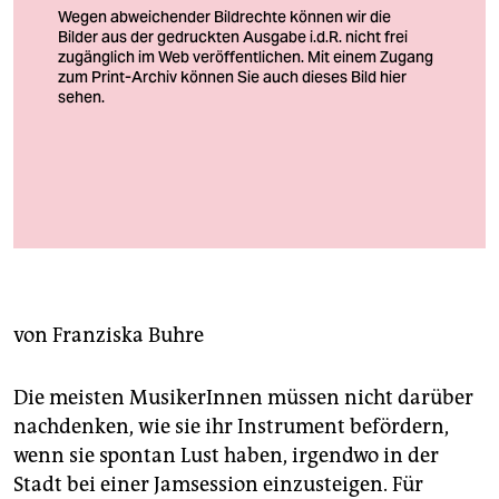
berlin
nord
wahrheit
verlag
verlag
Ein Spiel mit Schlägeln, Ketten, Dosenpfand: Els Vandeweyer bei
den Kosmostagen in diesem Jahr im Radialsystem
veranstaltungen
Foto: Gianmarco Bresadola
shop
fragen & hilfe
von
Franziska Buhre
unterstützen
Die meisten MusikerInnen müssen nicht darüber
abo
nachdenken, wie sie ihr Instrument befördern,
wenn sie spontan Lust haben, irgendwo in der
genossenschaft
Stadt bei einer Jamsession einzusteigen. Für