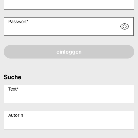
Passwort
*
Bitte füllen Sie alle Pflichtfelder (*) aus, um fortfahren zu können.
Suche
Text
*
AutorIn
Bitte füllen Sie alle Pflichtfelder (*) aus, um fortfahren zu können.