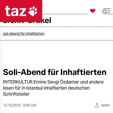

taz zahl ich
archiv-artikel

taz zahl ich
taz zahl ich
soli-abend für inhaftierten
themen
politik
öko
Soli-Abend für Inhaftierten
gesellschaft
INTERKULTUR Emine Sevgi Özdamar und andere
lesen für in Istanbul inhaftierten deutschen
kultur
Schriftsteller
sport
12.10.2010
0:00 Uhr
teilen