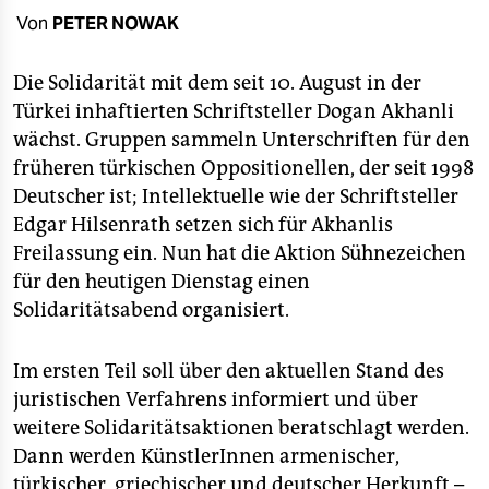
berlin
Von
PETER NOWAK
nord
Die Solidarität mit dem seit 10. August in der
wahrheit
Türkei inhaftierten Schriftsteller Dogan Akhanli
wächst. Gruppen sammeln Unterschriften für den
verlag
früheren türkischen Oppositionellen, der seit 1998
verlag
Deutscher ist; Intellektuelle wie der Schriftsteller
Edgar Hilsenrath setzen sich für Akhanlis
veranstaltungen
Freilassung ein. Nun hat die Aktion Sühnezeichen
shop
für den heutigen Dienstag einen
Solidaritätsabend organisiert.
fragen & hilfe
unterstützen
Im ersten Teil soll über den aktuellen Stand des
juristischen Verfahrens informiert und über
abo
weitere Solidaritätsaktionen beratschlagt werden.
genossenschaft
Dann werden KünstlerInnen armenischer,
türkischer, griechischer und deutscher Herkunft –