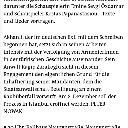
epaper login
darunter die Schauspielerin Emine Sevgi Özdamar
und Schauspieler Kostas Papanastasiou – Texte
und Lieder vortragen.
Akhanli, der im deutschen Exil mit dem Schreiben
begonnen hat, setzt sich in seinen Arbeiten
intensiv mit der Verfolgung von ArmenierInnen
in der türkischen Geschichte auseinander. Sein
Anwalt Ragip Zarakoglu sieht in diesem
Engagement den eigentlichen Grund für die
Inhaftierung seines Mandanten, dem die
Staatsanwaltschaft Beteiligung an einem
Raubüberfall vorwirft. Am 8. Dezember soll der
Prozess in Istanbul eröffnet werden.
PETER
NOWAK
■ 20 Uhr, Ballhaus Naunynstraße, Naunynstraße