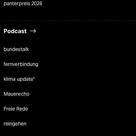
panterpreis 2026
Podcast
bundestalk
fernverbindung
klima update°
Mauerecho
Freie Rede
reingehen