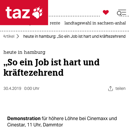

taz zahl ich
hitze
niedrigwasser
rente
landtagswahl in sachsen-anhalt

taz zahl ich
v-Artikel
heute in hamburg: „So ein Job ist hart und kräftezehrend
taz zahl ich
themen
heute in hamburg
„So ein Job ist hart und
politik
kräftezehrend
öko
30.4.2019
0:00 Uhr
teilen
gesellschaft
kultur
sport
Demonstration
für höhere Löhne bei Cinemaxx und
Cinestar, 11 Uhr, Dammtor