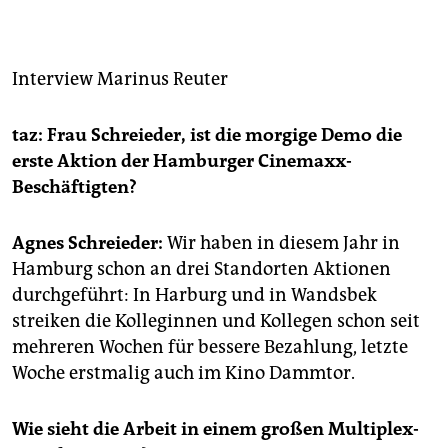
berlin
nord
Interview
Marinus Reuter
wahrheit
verlag
taz: Frau Schreieder, ist die morgige Demo die
erste Aktion der Hamburger Cinemaxx-
verlag
Beschäftigten?
veranstaltungen
Agnes Schreieder:
Wir haben in diesem Jahr in
shop
Hamburg schon an drei Standorten Aktionen
fragen & hilfe
durchgeführt: In Harburg und in Wandsbek
streiken die Kolleginnen und Kollegen schon seit
unterstützen
mehreren Wochen für bessere Bezahlung, letzte
Woche erstmalig auch im Kino Dammtor.
abo
genossenschaft
Wie sieht die Arbeit in einem großen Multiplex-