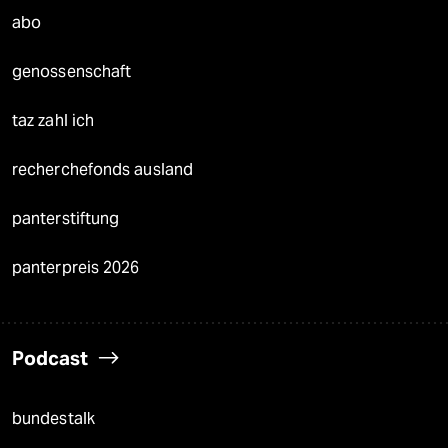
abo
genossenschaft
taz zahl ich
recherchefonds ausland
panterstiftung
panterpreis 2026
Podcast
bundestalk