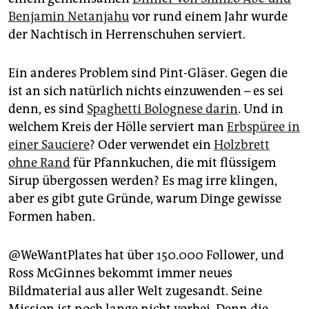
Benjamin Netanjahu
vor rund einem Jahr wurde
der Nachtisch in Herrenschuhen serviert.
Ein anderes Problem sind Pint-Gläser. Gegen die
ist an sich natürlich nichts einzuwenden – es sei
denn, es sind
Spaghetti Bolognese darin
. Und in
welchem Kreis der Hölle serviert man
Erbspüree in
einer Sauciere
? Oder verwendet ein
Holzbrett
ohne Rand
für Pfannkuchen, die mit flüssigem
Sirup übergossen werden? Es mag irre klingen,
aber es gibt gute Gründe, warum Dinge gewisse
Formen haben.
@WeWantPlates hat über 150.000 Follower, und
Ross McGinnes bekommt immer neues
Bildmaterial aus aller Welt zugesandt. Seine
Mission ist noch lange nicht vorbei. Denn die