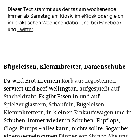
Dieser Text stammt aus der taz am wochenende.
Immer ab Samstag am Kiosk, im
eKiosk
oder gleich
im praktischen
Wochenendabo
. Und bei
Facebook
und
Twitter
.
Bügeleisen, Klemmbretter, Damenschuhe
Da wird Brot in einem
Korb aus Legosteinen
serviert und Beef Wellington,
aufgespießt auf
Stacheldraht
. Es gibt Essen in und auf
Spielzeuglastern
,
Schaufeln
,
Bügeleisen
,
Klemmbrettern
, in kleinen
Einkaufswagen
und in
Schuhen, immer wieder in Schuhen: Flipflops,
Clogs
,
Pumps
– alles kann, nichts sollte. Sogar bei
einem gemeinsamen
Dinner von Shinzo Abe und