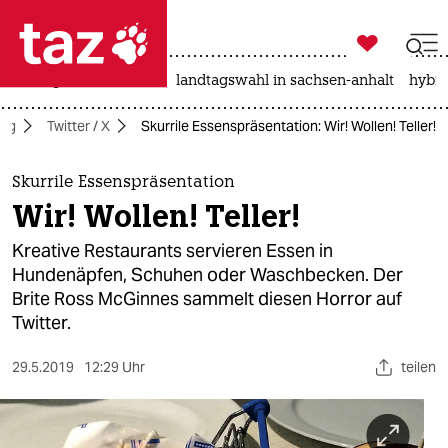

taz zahl ich
niedrigwasser
rente
landtagswahl in sachsen-anhalt
hybri

taz zahl ich
tag
Twitter / X
Skurrile Essenspräsentation: Wir! Wollen! Teller!
taz zahl ich
themen
Skurrile Essenspräsentation
Wir! Wollen! Teller!
politik
Kreative Restaurants servieren Essen in
öko
Hundenäpfen, Schuhen oder Waschbecken. Der
Brite Ross McGinnes sammelt diesen Horror auf
gesellschaft
Twitter.
kultur
29.5.2019
12:29 Uhr
teilen
sport