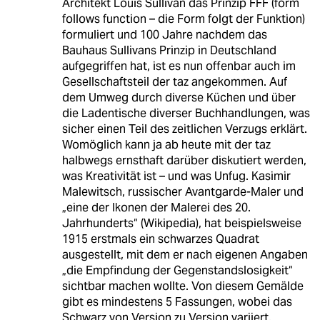
Architekt Louis Sullivan das Prinzip FFF (form
follows function – die Form folgt der Funktion)
formuliert und 100 Jahre nachdem das
Bauhaus Sullivans Prinzip in Deutschland
aufgegriffen hat, ist es nun offenbar auch im
Gesellschaftsteil der taz angekommen. Auf
dem Umweg durch diverse Küchen und über
die Ladentische diverser Buchhandlungen, was
sicher einen Teil des zeitlichen Verzugs erklärt.
Womöglich kann ja ab heute mit der taz
halbwegs ernsthaft darüber diskutiert werden,
was Kreativität ist – und was Unfug. Kasimir
Malewitsch, russischer Avantgarde-Maler und
„eine der Ikonen der Malerei des 20.
Jahrhunderts“ (Wikipedia), hat beispielsweise
1915 erstmals ein schwarzes Quadrat
ausgestellt, mit dem er nach eigenen Angaben
„die Empfindung der Gegenstandslosigkeit“
sichtbar machen wollte. Von diesem Gemälde
gibt es mindestens 5 Fassungen, wobei das
Schwarz von Version zu Version variiert.