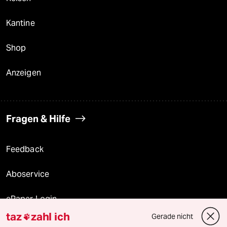
Kantine
Shop
Anzeigen
Fragen & Hilfe
Feedback
Aboservice
ePaper Login
taz
zahl ich
Gerade nicht

Downloads für Abonnierende