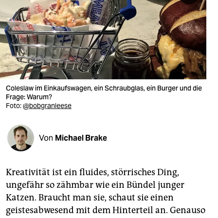
berlin
nord
wahrheit
verlag
verlag
Coleslaw im Einkaufswagen, ein Schraubglas, ein Burger und die
Frage: Warum?
veranstaltungen
Foto:
@bobgranleese
shop
Von
Michael Brake
fragen & hilfe
unterstützen
Kreativität ist ein fluides, störrisches Ding,
abo
ungefähr so zähmbar wie ein Bündel junger
Katzen. Braucht man sie, schaut sie einen
genossenschaft
geistesabwesend mit dem Hinterteil an. Genauso