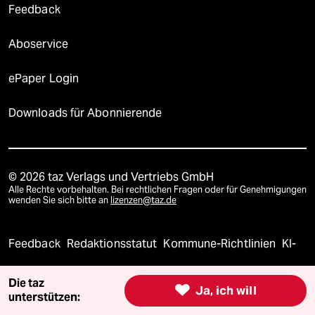
Feedback
Aboservice
ePaper Login
Downloads für Abonnierende
© 2026 taz Verlags und Vertriebs GmbH
Alle Rechte vorbehalten. Bei rechtlichen Fragen oder für Genehmigungen
wenden Sie sich bitte an
lizenzen@taz.de
Feedback
Redaktionsstatut
Kommune-Richtlinien
KI-
Leitlinie
Informant
Datenschutz
Impressum
AGB
Die taz

Ja, ich will
unterstützen:
Seitenwende
Einwilligungen widerrufen (Ads)