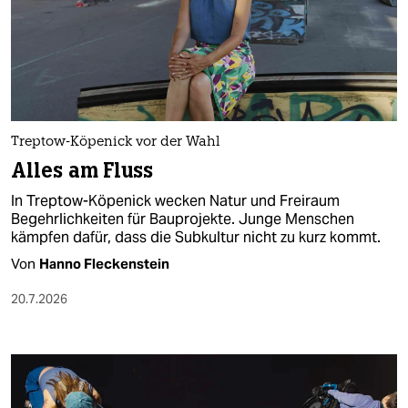
berlin
nord
wahrheit
verlag
Treptow-Köpenick vor der Wahl
verlag
Alles am Fluss
veranstaltungen
In Treptow-Köpenick wecken Natur und Freiraum
Begehrlichkeiten für Bauprojekte. Junge Menschen
shop
kämpfen dafür, dass die Subkultur nicht zu kurz kommt.
Von
Hanno Fleckenstein
fragen & hilfe
20.7.2026
unterstützen
abo
genossenschaft