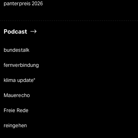
panterpreis 2026
Podcast
bundestalk
fernverbindung
klima update°
Mauerecho
Freie Rede
reingehen