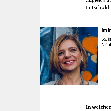
Zugleich a
Entschuldu
Im I
55, i
Nich
In welche