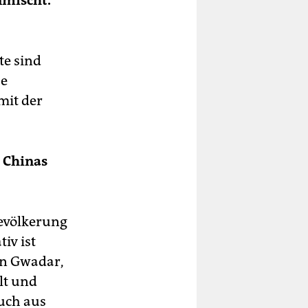
te sind
se
mit der
 Chinas
Bevölkerung
iv ist
n Gwadar,
lt und
auch aus