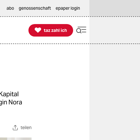
abo
genossenschaft
epaper login

taz zahl ich
taz zahl ich
Kapital
ogin Nora
teilen