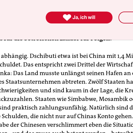
holfen, zugleich aber dazu beigetragen, dass Län
on verschuldet waren, in eine noch größere Schu

Ja, ich will
nd.
s für die betroffenen Länder für Folgen?
abhängig. Dschibuti etwa ist bei China mit 1,4 Mi
chuldet. Das entspricht zwei Drittel der Wirtschaf
anka: Das Land musste unlängst seinen Hafen an 
es Staatsunternehmen abtreten. Zwölf Staaten h
hwierigkeiten und sind kaum in der Lage, die Kr
ückzuzahlen. Staaten wie Simbabwe, Mosambik o
ind praktisch zahlungsunfähig. Natürlich sind 
 Schulden, die nicht nur auf Chinas Konto gehen.
abe der Chinesen verschlimmert eben die Situati