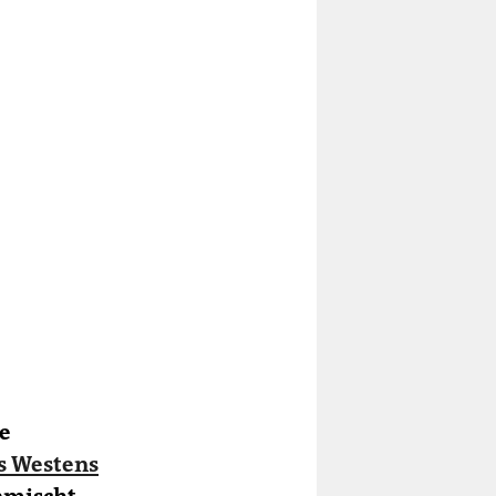
te
es Westens
nmischt.