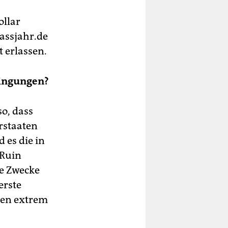
ollar
assjahr.de
t erlassen.
dingungen?
so, dass
rstaaten
 es die in
 Ruin
ne Zwecke
erste
aten extrem