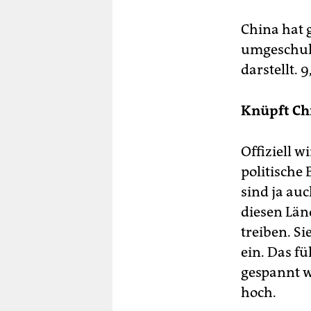
China hat 
umgeschuld
darstellt. 
Knüpft Chi
Offiziell w
politische
sind ja auc
diesen Län
treiben. Si
ein. Das fü
gespannt wi
hoch.