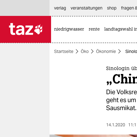
hautnavigation anspringen
hauptinhalt anspringen
footer anspringen
verlag
veranstaltungen
shop
fragen &
niedrigwasser
rente
landtagswahl i

taz zahl ich
taz zahl ich
Startseite
Öko
Ökonomie
Sinolo
themen
politik
Sinologin ü
„Chin
öko
Die Volksre
gesellschaft
geht es um 
Sausmikat.
kultur
sport
14.1.2020
11:1