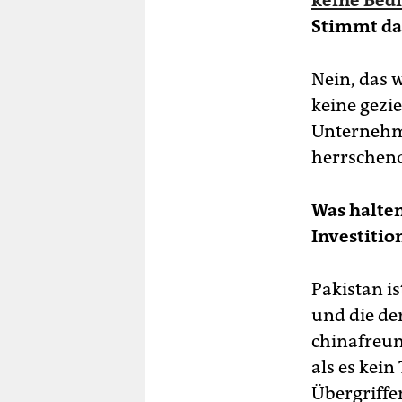
Stimmt da
Nein, das w
keine gezi
Unternehme
herrschend
Was halte
Investitio
Pakistan is
und die der
chinafreu
als es kei
Übergriffe