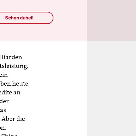
der, die
ldenkrise
Schon dabei!
lliarden
tsleistung.
ein
aben heute
edite an
der
das
 Aber die
on.