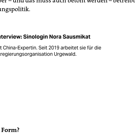
ber – und das muss auch betont werden – betreib
ngspolitik.
nterview: Sinologin Nora Sausmikat
st China-Expertin. Seit 2019 arbeitet sie für die
tregierungsorganisation Urgewald.
r Form?