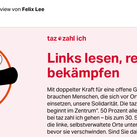
rview von
Felix Lee
Sausmikat, westliche Politiker warnen vor der
taz
zahl ich

nden
finanziellen Abhängigkeit vieler Länder v
Links lesen, r
bekämpfen
mikat:
Das ist schwer zu beantworten. Die institu
itektur in China sowie die Vergabepraxis unters
aditionellen westlichen Gebern. Oft ist unklar, z
Mit doppelter Kraft für eine offene G
Gelder vergeben werden. Auch die Frage, zu welc
brauchen Menschen, die sich vor O
einsetzen, unsere Solidarität. Die ta
 sie vergeben werden, wird oft nicht beantwortet.
beginnt im Zentrum“. 50 Prozent a
ut für Weltwirtschaft schuldete die Welt China En
bei taz zahl ich gehen – bis zum 30
Billionen US-Dollar. Seit 2009 ist die Volksrepub
die linke, selbstverwaltete Orte unte
bevor sie verschwinden. Sind Sie da
r als die USA. Die chinesischen Kredite haben vie