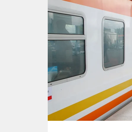
berlin
nord
wahrheit
verlag
verlag
veranstaltungen
shop
fragen & hilfe
unterstützen
abo
genossenschaft