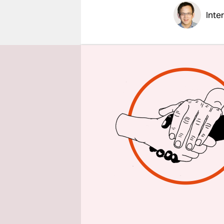
epaper login
Inte
taz: Frau 
zunehme
Zu Recht?
Nora Saus
Finanzarch
sich von tr
Zweck die 
Konditionen
Laut Instit
mehr als 5 
Kreditgebe