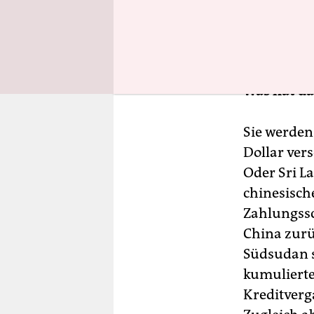
Ländern ge
vorher sch
geraten si
Was hat da
Sie werden 
Dollar vers
Oder Sri L
chinesisch
Zahlungssc
China zur
Südsudan s
kumulierte
Kreditverg