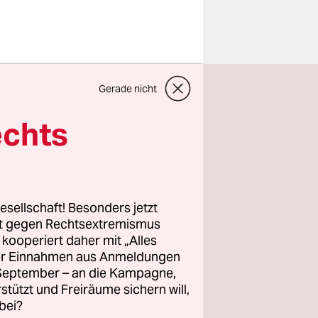
Gerade nicht
on China
.
echts
tionelle
cheiden
u welchem
esellschaft! Besonders jetzt
hen
rt gegen Rechtsextremismus
z kooperiert daher mit „Alles
 Fakt ist:
ller Einnahmen aus Anmeldungen
de 2017
. September – an die Kampagne,
lik größerer
rstützt und Freiräume sichern will,
bei?
len