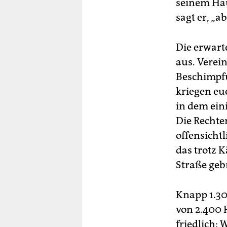
seinem Haus
sagt er, „a
Die erwart
aus. Verei
Beschimpfu
kriegen euc
in dem ein
Die Rechte
offensichtl
das trotz 
Straße geb
Knapp 1.30
von 2.400 
friedlich: