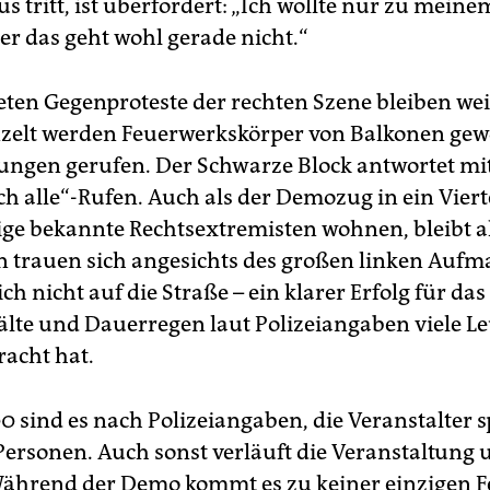
 tritt, ist überfordert: „Ich wollte nur zu meine
ber das geht wohl gerade nicht.“
eten Gegenproteste der rechten Szene bleiben we
nzelt werden Feuerwerkskörper von Balkonen ge
ngen gerufen. Der Schwarze Block antwortet mit
h alle“-Rufen. Auch als der Demozug in ein Vierte
ige bekannte Rechtsextremisten wohnen, bleibt al
n trauen sich angesichts des großen linken Aufm
ich nicht auf die Straße – ein klarer Erfolg für da
Kälte und Dauerregen laut Polizeiangaben viele Le
racht hat.
0 sind es nach Polizeiangaben, die Veranstalter 
Personen. Auch sonst verläuft die Veranstaltung
 Während der Demo kommt es zu keiner einzigen 