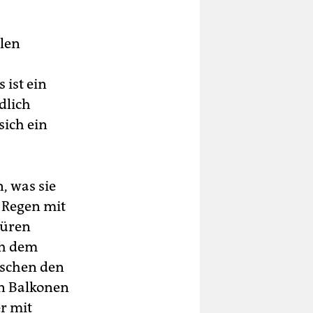
llen
ist ein
dlich
sich ein
, was sie
 Regen mit
türen
ch dem
ischen den
en Balkonen
r mit