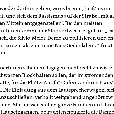
wieder dorthin gehen, wo es brennt, heißt es im
, und sich dem Rassismus auf der Straße „mit a
n Mitteln entgegenstellen“. Bei den meisten
tInnen kommt der Standortwechsel gut an. „Das 
uch, die Silvio-Meier-Demo zu politisieren und en
r zu sein als eine reine Kiez-Gedenkdemo“, freut 
nn.
erInnen scheinen dagegen nicht recht zu wissen
hwarzen Block halten sollen, der im strömenden
atte, für die Platte: Antifa“-Rufen vor ihren Haus
t. Die Einladung aus dem Lautsprecherwagen, si
zuschließen, verhallt weitgehend ungehört zw
en. Stattdessen stehen ganze Familien auf ihr
 Hauseingängen, betrachten neugierig die Banne