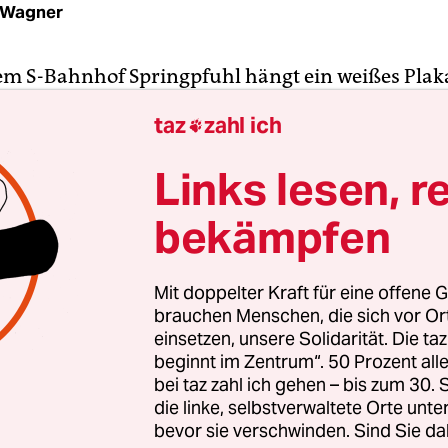
 Wagner
em S-Bahnhof Springpfuhl hängt ein weißes Plak
nahe den Gleisen. Gut sichtbar für alle Fahrgäste
taz
zahl ich

sten unterwegs sind, steht da: „Marzahn hasst die
en Buchstaben, die beiden „S“ in Form der verbo
Links lesen, r
Eine klare Ansage an alle, die an diesem
bekämpfen
hmittag auf dem Weg zur jährlichen Silvio-Meie
 sind, die Opfern rechter Gewalt gewidmet ist.
Mit doppelter Kraft für eine offene G
 die Demo stets in Friedrichshain statt, dort, wo 
brauchen Menschen, die sich vor O
er Meier 1992 von Neonazis ermordet wurde. Üb
einsetzen, unsere Solidarität. Die ta
beginnt im Zentrum“. 50 Prozent a
er jährliche Gedenkmarsch zu einer Art Familientr
bei taz zahl ich gehen – bis zum 30
ne im eigenen Kiez geworden. Dass er in diesem J
die linke, selbstverwaltete Orte unte
ins verlegt wurde, ist daher eine entscheidende 
bevor sie verschwinden. Sind Sie da