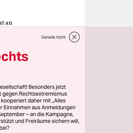
at an
, die in
Gerade nicht
 Antifa“ –
tenen
echts
r-
esellschaft! Besonders jetzt
der linke
rt gegen Rechtsextremismus
er die
z kooperiert daher mit „Alles
ller Einnahmen aus Anmeldungen
eff der
. September – an die Kampagne,
ahr in den
rstützt und Freiräume sichern will,
Neuerung.
bei?