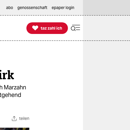
abo
genossenschaft
epaper login

taz zahl ich
taz zahl ich
irk
ch Marzahn
itgehend
teilen