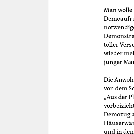
Man wolle 
Demoaufruf
notwendige
Demonstran
toller Vers
wieder meh
junger Ma
Die Anwohn
von dem Sc
„Aus der Pl
vorbeizieh
Demozug an
Häuserwänd
und in den