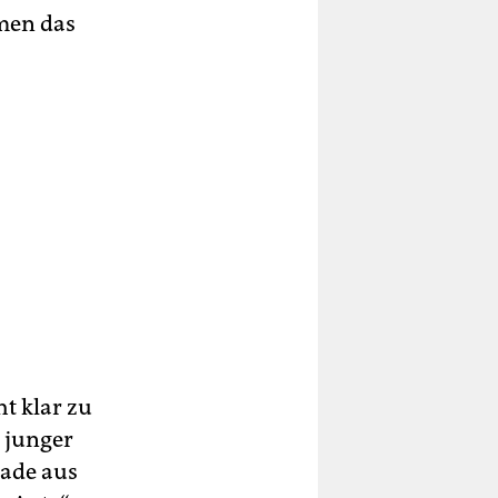
lmen das
t klar zu
n junger
rade aus