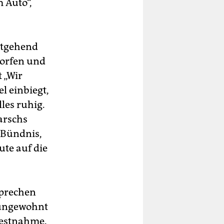
m Auto“,
itgehend
worfen und
 „Wir
l einbiegt,
les ruhig.
arschs
s Bündnis,
ute auf die
sprechen
 ungewohnt
Festnahme.