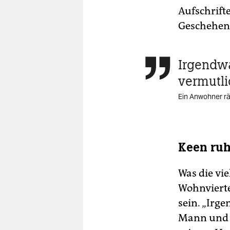
Aufschrift
Geschehen 
Irgendwa

vermutli
Ein Anwohner rä
Keen ruh
Was die vi
Wohnvierte
sein. „Irge
Mann und z