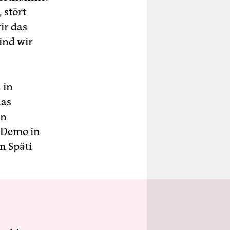
 stört
ir das
ind wir
 in
das
en
 Demo in
n Späti