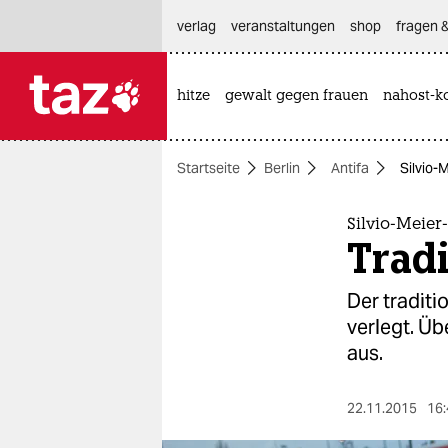
hautnavigation anspringen
hauptinhalt anspringen
footer anspringen
verlag
veranstaltungen
shop
fragen &
hitze
gewalt gegen frauen
nahost-ko

taz zahl ich
taz zahl ich
Startseite
Berlin
Antifa
Silvio-
themen
politik
Silvio-Meier
Trad
öko
Der traditi
gesellschaft
verlegt. Ü
aus.
kultur
sport
22.11.2015
16: