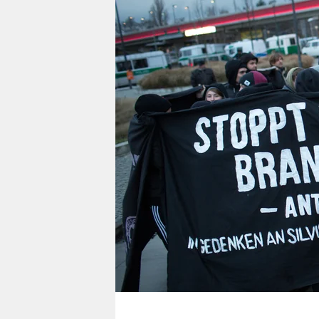
berlin
nord
wahrheit
verlag
verlag
veranstaltungen
shop
fragen & hilfe
unterstützen
abo
genossenschaft