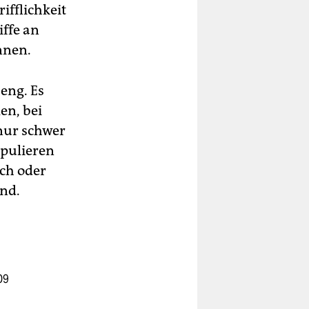
ifflichkeit
ffe an
nnen.
eng. Es
en, bei
 nur schwer
ipulieren
ich oder
nd.
09