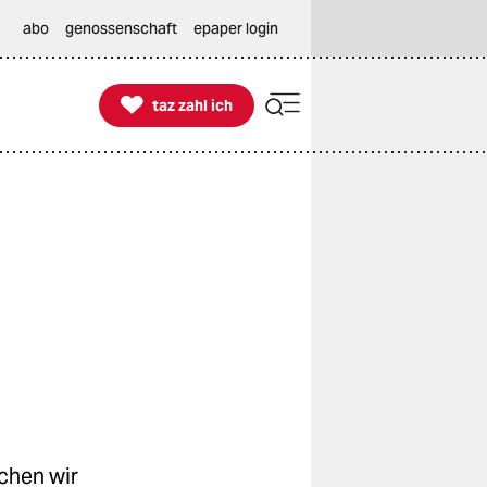
abo
genossenschaft
epaper login

taz zahl ich
taz zahl ich
chen wir