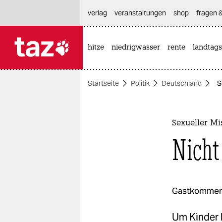
hautnavigation anspringen
hauptinhalt anspringen
footer anspringen
verlag
veranstaltungen
shop
fragen &
hitze
niedrigwasser
rente
landtags

taz zahl ich
taz zahl ich
Startseite
Politik
Deutschland
S
themen
politik
Sexueller M
öko
Nicht
gesellschaft
kultur
Gastkommen
sport
Um Kinder b