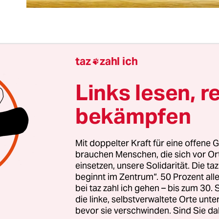
eller Missbrauch von Kindern ist eines der wider
taz
zahl ich

brechen. Die Seele von Kindern wird auf das Schw
etzt. Viele Opfer bleiben ihr Leben lang traumatis
Links lesen, r
nd diese Taten alltäglich – im Schnitt werden in
bekämpfen
d jeden Tag 43 Kinder sexuell missbraucht.
nsere Gesellschaft nie akzeptieren.
Im Bundestag
Mit doppelter Kraft für eine offene G
brauchen Menschen, die sich vor O
den wir am Donnerstag daher ein umfassendes
einsetzen, unsere Solidarität. Die ta
ket, das Kinder besser vor solchen Übergriffen sc
beginnt im Zentrum“. 50 Prozent a
aten endlich als das bestraft, was sie sind: als V
bei taz zahl ich gehen – bis zum 30
die linke, selbstverwaltete Orte unte
bevor sie verschwinden. Sind Sie da