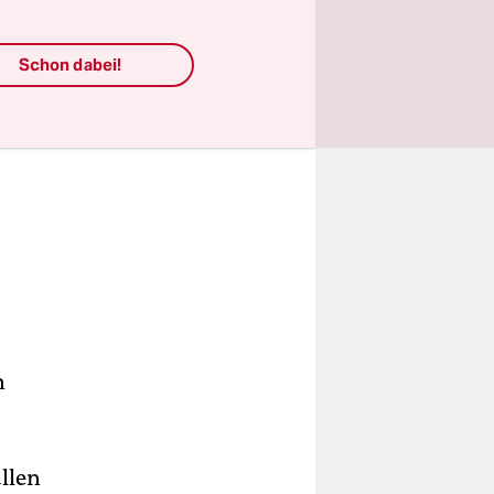
Schon dabei!
n
llen