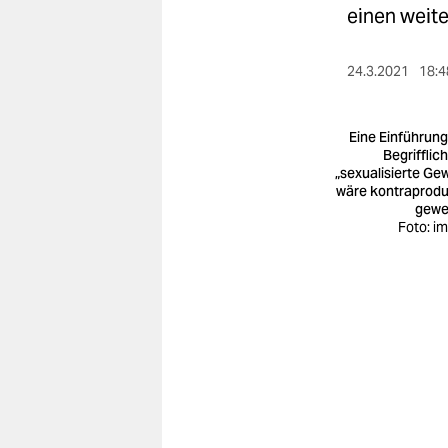
berlin
einen weite
nord
24.3.2021
18:4
wahrheit
verlag
Eine Einführung
Begrifflic
„sexualisierte Gew
verlag
wäre kontraprodu
gewe
veranstaltungen
Foto: i
shop
fragen & hilfe
unterstützen
abo
genossenschaft