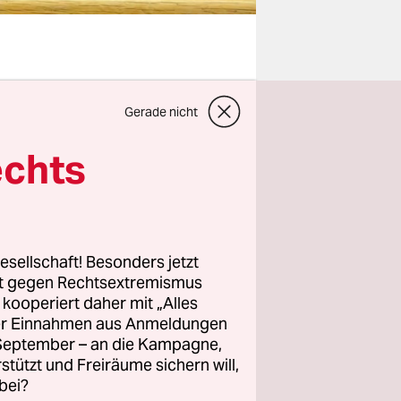
lichsten
Gerade nicht
erste
iert.
echts
esellschaft! Besonders jetzt
rt gegen Rechtsextremismus
z kooperiert daher mit „Alles
hützen soll
ller Einnahmen aus Anmeldungen
erbrechen.
. September – an die Kampagne,
rstützt und Freiräume sichern will,
bei?