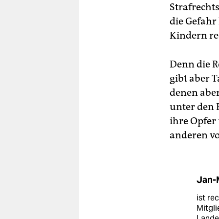
Strafrechts
die Gefahr
Kindern re
Denn die R
gibt aber T
denen aber
unter den 
ihre Opfer
anderen vo
Jan-
ist re
Mitgli
Lande