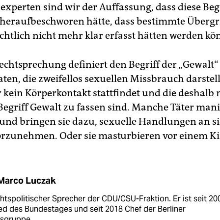
experten sind wir der Auffassung, dass diese Begr
 heraufbeschworen hätte, dass bestimmte Übergri
chtlich nicht mehr klar erfasst hätten werden kö
echtsprechung definiert den Begriff der „Gewalt“ 
aten, die zweifellos sexuellen Missbrauch darstell
 kein Körperkontakt stattfindet und die deshalb
Begriff Gewalt zu fassen sind. Manche Täter man
 und bringen sie dazu, sexuelle Handlungen an s
rzunehmen. Oder sie masturbieren vor einem Ki
Marco Luczak
chts­politischer Sprecher der CDU/CSU-Fraktion. Er ist seit 20
ed des Bundes­tages und seit 2018 Chef der Berliner
sgruppe.