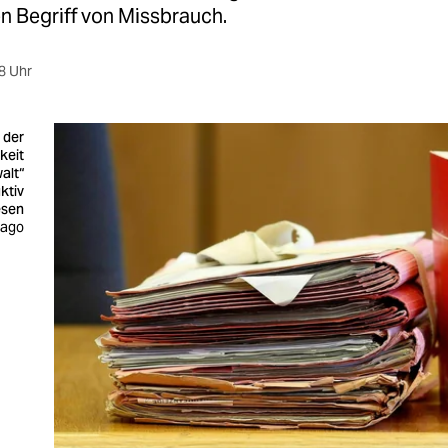
n Begriff von Missbrauch.
8 Uhr
 der
hkeit
alt“
ktiv
sen
mago