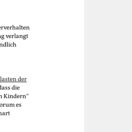
erverhalten
ng verlangt
ändlich
lasten der
dass die
on Kindern“
worum es
hart