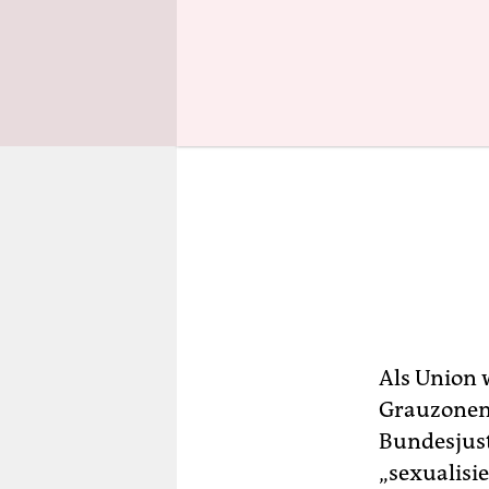
Als Union 
Grauzonen 
Bundesjust
„sexualisi