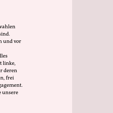
wahlen
sind.
h und vor
lles
 linke,
ür deren
n, frei
ngagement.
e unsere