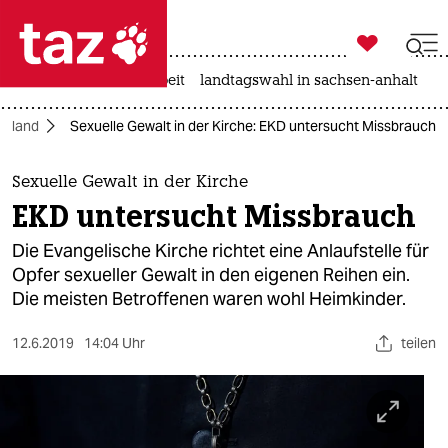

taz zahl ich
autowahn
hitze
arbeit
landtagswahl in sachsen-anhalt

taz zahl ich
chland
Sexuelle Gewalt in der Kirche: EKD untersucht Missbrauch
taz zahl ich
themen
Sexuelle Gewalt in der Kirche
EKD untersucht Missbrauch
politik
Die Evangelische Kirche richtet eine Anlaufstelle für
öko
Opfer sexueller Gewalt in den eigenen Reihen ein.
Die meisten Betroffenen waren wohl Heimkinder.
gesellschaft
12.6.2019
14:04 Uhr
teilen
kultur
sport