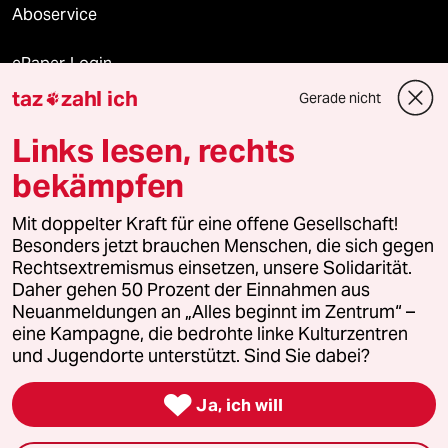
Aboservice
ePaper Login
taz
zahl ich
Gerade nicht

Downloads für Abonnierende
Links lesen, rechts
bekämpfen
© 2026 taz Verlags und Vertriebs GmbH
Mit doppelter Kraft für eine offene Gesellschaft!
Alle Rechte vorbehalten. Bei rechtlichen Fragen oder für Genehmigungen
wenden Sie sich bitte an
lizenzen@taz.de
Besonders jetzt brauchen Menschen, die sich gegen
Rechtsextremismus einsetzen, unsere Solidarität.
Daher gehen 50 Prozent der Einnahmen aus
Feedback
Redaktionsstatut
Kommune-Richtlinien
KI-
Neuanmeldungen an „Alles beginnt im Zentrum“ –
eine Kampagne, die bedrohte linke Kulturzentren
Leitlinie
Informant
Datenschutz
Impressum
AGB
und Jugendorte unterstützt. Sind Sie dabei?
Seitenwende
Einwilligungen widerrufen (Ads)

Ja, ich will