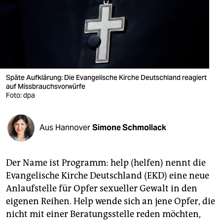
berlin
nord
wahrheit
verlag
Späte Aufklärung: Die Evangelische Kirche Deutschland reagiert
auf Missbrauchsvorwürfe
verlag
Foto: dpa
veranstaltungen
shop
Aus Hannover
Simone Schmollack
fragen & hilfe
Der Name ist Programm: help (helfen) nennt die
unterstützen
Evangelische Kirche Deutschland (EKD) eine neue
abo
Anlaufstelle für Opfer sexueller Gewalt in den
eigenen Reihen. Help wende sich an jene Opfer, die
genossenschaft
nicht mit einer Beratungsstelle reden möchten,