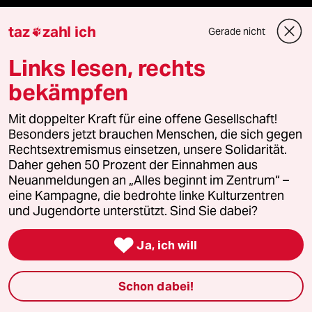
taz
zahl ich
Gerade nicht

Fragen & Hilfe
Links lesen, rechts
bekämpfen
Feedback
Mit doppelter Kraft für eine offene Gesellschaft!
Aboservice
Besonders jetzt brauchen Menschen, die sich gegen
Rechtsextremismus einsetzen, unsere Solidarität.
Daher gehen 50 Prozent der Einnahmen aus
ePaper Login
Neuanmeldungen an „Alles beginnt im Zentrum“ –
eine Kampagne, die bedrohte linke Kulturzentren
Downloads für Abonnierende
und Jugendorte unterstützt. Sind Sie dabei?

Ja, ich will
© 2026 taz Verlags und Vertriebs GmbH
Alle Rechte vorbehalten. Bei rechtlichen Fragen oder für Genehmigungen
Schon dabei!
wenden Sie sich bitte an
lizenzen@taz.de