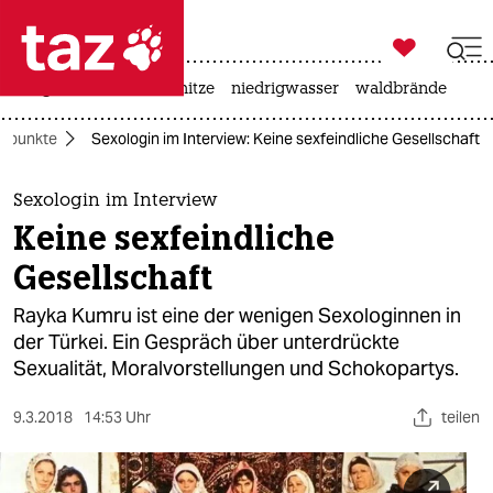

taz zahl ich
krieg in der ukraine
hitze
niedrigwasser
waldbrände

taz zahl ich
rpunkte
Sexologin im Interview: Keine sexfeindliche Gesellschaft
taz zahl ich
themen
Sexologin im Interview
Keine sexfeindliche
politik
Gesellschaft
öko
Rayka Kumru ist eine der wenigen Sexologinnen in
der Türkei. Ein Gespräch über unterdrückte
gesellschaft
Sexualität, Moralvorstellungen und Schokopartys.
kultur
9.3.2018
14:53 Uhr
teilen
sport