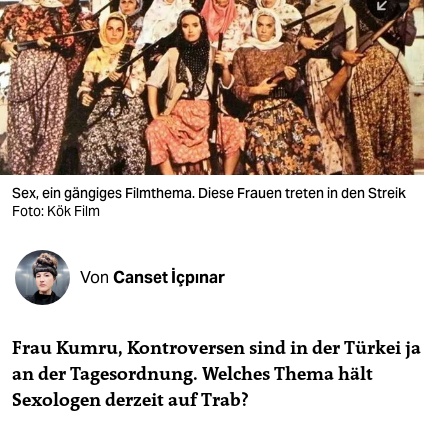
berlin
nord
wahrheit
verlag
verlag
Sex, ein gängiges Filmthema. Diese Frauen treten in den Streik
Foto: Kök Film
veranstaltungen
shop
Von
Canset İçpınar
fragen & hilfe
unterstützen
Frau Kumru, Kontroversen sind in der Türkei ja
an der Tagesordnung. Welches Thema hält
abo
Sexologen derzeit auf Trab?
genossenschaft