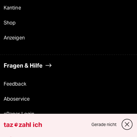
Kantine
Shop
Anzeigen
Fragen & Hilfe
Feedback
Aboservice
ePaper Login
taz
zahl ich
Gerade nicht

Downloads für Abonnierende