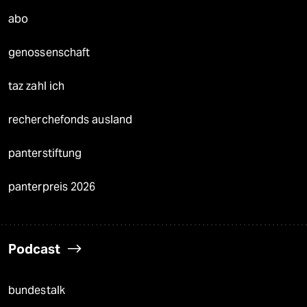
abo
genossenschaft
taz zahl ich
recherchefonds ausland
panterstiftung
panterpreis 2026
Podcast
bundestalk