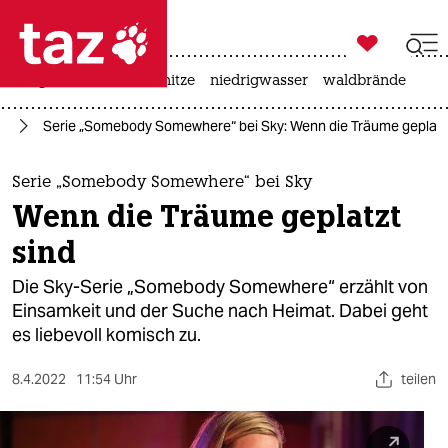

taz zahl ich
krieg in der ukraine
hitze
niedrigwasser
waldbrände

taz zahl ich
en
Serie „Somebody Somewhere“ bei Sky: Wenn die Träume geplatz
taz zahl ich
themen
Serie „Somebody Somewhere“ bei Sky
Wenn die Träume geplatzt
politik
sind
öko
Die Sky-Serie „Somebody Somewhere“ erzählt von
Einsamkeit und der Suche nach Heimat. Dabei geht
gesellschaft
es liebevoll komisch zu.
kultur
8.4.2022
11:54 Uhr
teilen
sport