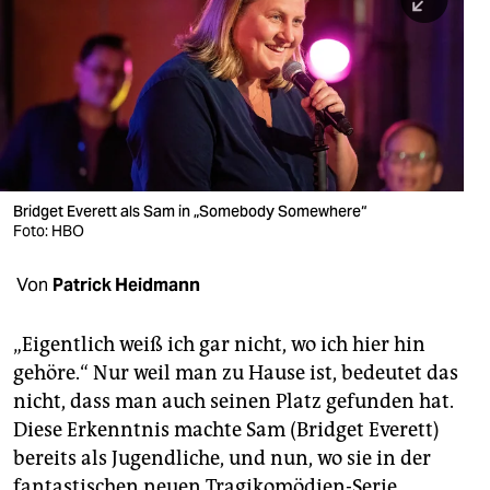
berlin
nord
wahrheit
verlag
verlag
Bridget Everett als Sam in „Somebody Somewhere“
Foto: HBO
veranstaltungen
shop
Von
Patrick Heidmann
fragen & hilfe
„Eigentlich weiß ich gar nicht, wo ich hier hin
unterstützen
gehöre.“ Nur weil man zu Hause ist, bedeutet das
nicht, dass man auch seinen Platz gefunden hat.
abo
Diese Erkenntnis machte Sam (Bridget Everett)
genossenschaft
bereits als Jugendliche, und nun, wo sie in der
fantastischen neuen Tragikomödien-Serie