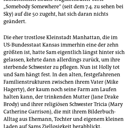
epaper login
„Somebody Somewhere“ (seit dem 7.4. zu sehen bei
Sky) auf die 50 zugeht, hat sich daran nichts
geändert.
Die eher trostlose Kleinstadt Manhattan, die im
US-Bundesstaat Kansas immerhin eine der zehn
größten ist, hatte Sam eigentlich längst hinter sich
gelassen, kehrte dann allerdings zurück, um ihre
sterbende Schwester zu pflegen. Nun ist Holly tot
und Sam hängt fest. In den alten, festgefahrenen
Familienstrukturen zwischen ihrem Vater (Mike
Hagerty), der kaum noch seine Farm am Laufen
halten kann, der trinkenden Mutter (Jane Drake
Brody) und ihrer religiösen Schwester Tricia (Mary
Catherine Garrison), die mit ihrem Bilderbuch-
Alltag aus Ehemann, Tochter und eigenem kleinen
Laden auf Sams Ziellosigkeit herabblickt.