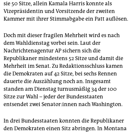
epaper login
sie 50 Sitze, allein Kamala Harris konnte als
Vizepräsidentin und Vorsitzende der zweiten
Kammer mit ihrer Stimmabgabe ein Patt auflösen.
Doch mit dieser fragilen Mehrheit wird es nach
dem Wahldienstag vorbei sein. Laut der
Nachrichtenagentur AP sichern sich die
Republikaner mindestens 52 Sitze und damit die
Mehrheit im Senat. Zu Redaktionsschluss kamen
die Demokraten auf 42 Sitze, bei sechs Rennen
dauerte die Auszählung noch an. Insgesamt
standen am Dienstag turnusmäßig 34 der 100
Sitze zur Wahl – jeder der Bundesstaaten
entsendet zwei Se­na­to­r:in­nen nach Washington.
In drei Bundesstaaten konnten die Republikaner
den Demokraten einen Sitz abringen. In Montana