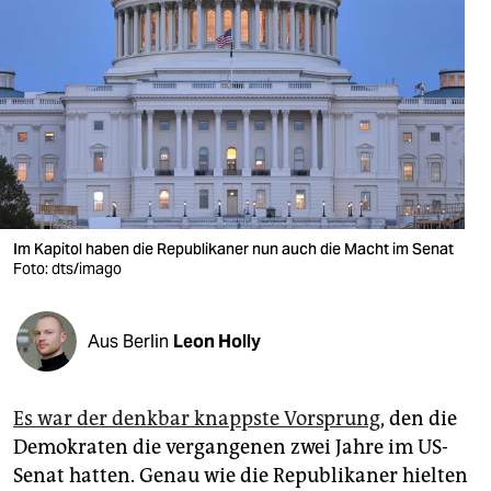
berlin
nord
wahrheit
verlag
verlag
veranstaltungen
Im Kapitol haben die Republikaner nun auch die Macht im Senat
Foto: dts/imago
shop
fragen & hilfe
Aus Berlin
Leon Holly
unterstützen
abo
Es war der denkbar knappste Vorsprung
, den die
Demokraten die vergangenen zwei Jahre im US-
genossenschaft
Senat hatten. Genau wie die Republikaner hielten