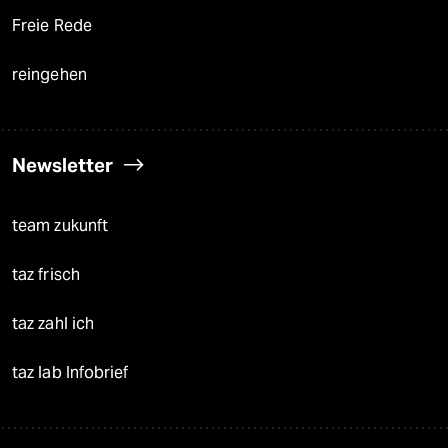
Freie Rede
reingehen
Newsletter
team zukunft
taz frisch
taz zahl ich
taz lab Infobrief