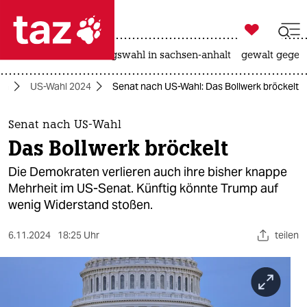

taz zahl ich
hitze
surfen
landtagswahl in sachsen-anhalt
gewalt gegen

taz zahl ich
ka
US-Wahl 2024
Senat nach US-Wahl: Das Bollwerk bröckelt
taz zahl ich
themen
Senat nach US-Wahl
Das Bollwerk bröckelt
politik
Die Demokraten verlieren auch ihre bisher knappe
öko
Mehrheit im US-Senat. Künftig könnte Trump auf
wenig Widerstand stoßen.
gesellschaft
6.11.2024
18:25 Uhr
teilen
kultur
sport