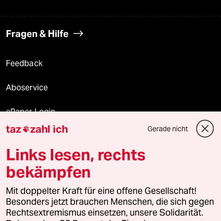
Fragen & Hilfe
Feedback
Aboservice
ePaper Login
taz
zahl ich
Gerade nicht

Downloads für Abonnierende
Links lesen, rechts
bekämpfen
© 2026 taz Verlags und Vertriebs GmbH
Mit doppelter Kraft für eine offene Gesellschaft!
Alle Rechte vorbehalten. Bei rechtlichen Fragen oder für Genehmigungen
wenden Sie sich bitte an
lizenzen@taz.de
Besonders jetzt brauchen Menschen, die sich gegen
Rechtsextremismus einsetzen, unsere Solidarität.