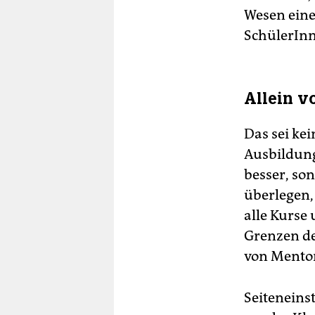
Wesen eine
SchülerInn
Allein v
Das sei ke
Ausbildung
besser, so
überlegen,
alle Kurse
Grenzen de
von Mentor
Seiteneins