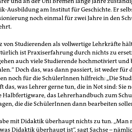
hrer und an der Uni Bremen lange Jahre zuständig
k-Ausbildung am Institut für Geschichte. Er selbs
sionierung noch einmal für zwei Jahre in den Sch
hrt.
 von Studierenden als vollwertige Lehrkräfte hält
atürlich ist Praxiserfahrung durch nichts zu erset
ehen auch viele Studierende hochmotiviert und b
len.“ Doch das, was dann passiert, ist weder für 
en noch für die SchülerInnen hilfreich: „Die Stu
t das, was Lehrer gerne tun, die in Not sind: Sie
e Halbfertigware, das Lehrerhandbuch zum Sch
agen, die die SchülerInnen dann bearbeiten solle
abe mit Didaktik überhaupt nichts zu tun. „Man
 was Didaktik überhaupt ist“, sagt Sachse – näml