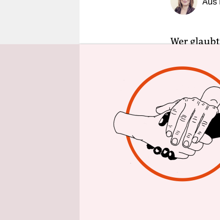
Aus
epaper login
Wer glaubt
Anwerbung 
Bildungsbe
Fachkräfte
irgendwem
In Bremen g
Schuldiens
vollwertig
nachqualif
Das bedeut
nur wenige