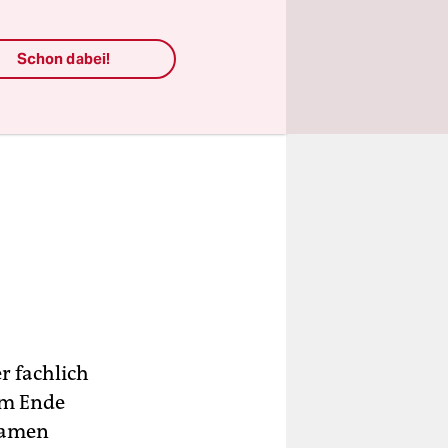
Schon dabei!
r fachlich
am Ende
xamen