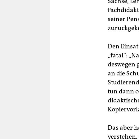
Sachse, Le
Fachdidakti
seiner Pen
zurückgeke
Den Einsatz
„fatal“: „N
deswegen g
an die Schu
Studierend
tun dann of
didaktisch
Kopiervorl
Das aber h
verstehen,