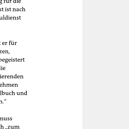
 für die
t ist nach
uldienst
 er für
zen,
egeistert
die
dierenden
 nehmen
ulbuch und
n.“
 muss
ich „zum