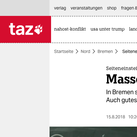
hautnavigation anspringen
hauptinhalt anspringen
footer anspringen
verlag
veranstaltungen
shop
fragen &
nahost-konflikt
usa unter trump
lan

taz zahl ich
taz zahl ich
Startseite
Nord
Bremen
Seitene
themen
politik
Seiteneinste
Masse
öko
In Bremen s
gesellschaft
Auch gutes
kultur
15.8.2018
10:2
sport