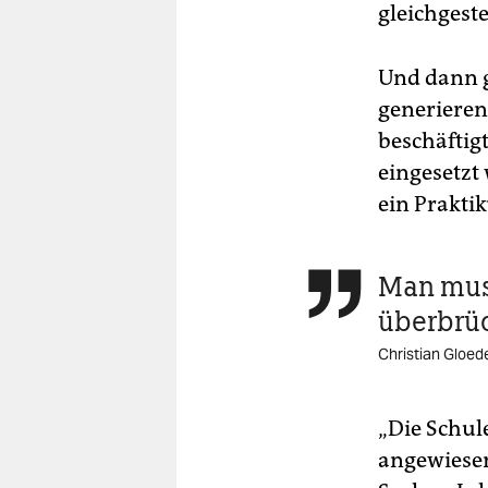
gleichgestel
Und dann g
generieren
beschäftig
eingesetzt
ein Prakti
Man muss

überbrü
Christian Gloed
„Die Schul
angewiesen