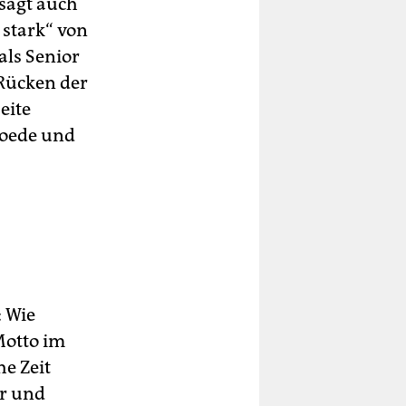
 sagt auch
 stark“ von
als Senior
 Rücken der
eite
oe­de und
: Wie
Motto im
e Zeit
er und