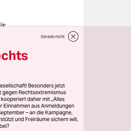
die
Gerade nicht
rtige
ng von
echts
 den
tweder ein
esellschaft! Besonders jetzt
rt gegen Rechtsextremismus
isch
z kooperiert daher mit „Alles
insteigen:
ller Einnahmen aus Anmeldungen
rendare und
. September – an die Kampagne,
le.
rstützt und Freiräume sichern will,
bei?