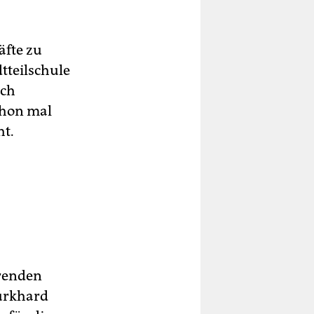
äfte zu
tteilschule
ich
chon mal
ht.
erenden
Burkhard