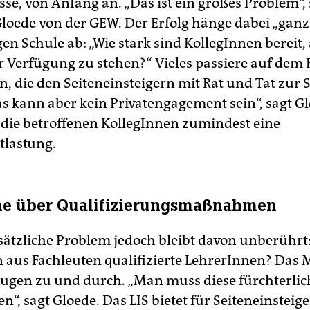
sse, von Anfang an. „Das ist ein großes Problem“,
Gloede von der GEW. Der Erfolg hänge dabei „ganz
gen Schule ab: „Wie stark sind KollegInnen bereit, 
r Verfügung zu stehen?“ Vieles passiere auf dem
, die den Seiteneinsteigern mit Rat und Tat zur S
as kann aber kein Privatengagement sein“, sagt Gl
r die betroffenen KollegInnen zumindest eine
tlastung.
he über Qualifizierungsmaßnahmen
ätzliche Problem jedoch bleibt davon unberührt
aus Fachleuten qualifizierte LehrerInnen? Das 
gen zu und durch. „Man muss diese fürchterlich
“, sagt Gloede. Das LIS bietet für Seiteneinsteig