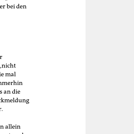
er bei den
r
„nicht
ie mal
immerhin
s an die
Rückmeldung
r.
n allein