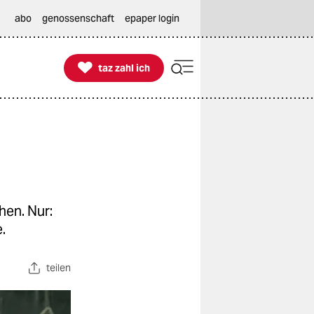
abo
genossenschaft
epaper login

taz zahl ich
taz zahl ich
hen. Nur:
.
teilen