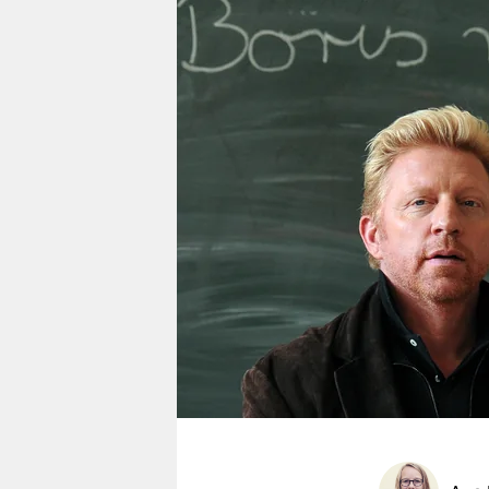
berlin
nord
wahrheit
verlag
verlag
veranstaltungen
shop
fragen & hilfe
unterstützen
abo
genossenschaft