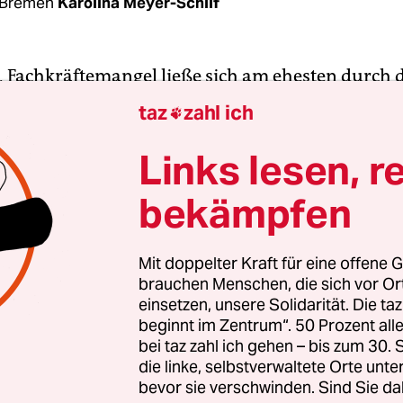
 Bremen
Karolina Meyer-Schilf
, Fachkräftemangel ließe sich am ehesten durch 
von Fachkräften beheben, war noch nie in einer
taz
zahl ich

hörde. Dort glaubt man nämlich, der allgegenwä
mangel an Schulen ließe sich durch die Anwerbu
Links lesen, r
 beheben.
bekämpfen
ibt es zur Zeit drei Wege, als Seiteneinsteiger in
t zu gelangen: Hochschulabsolventen können en
Mit doppelter Kraft für eine offene G
brauchen Menschen, die sich vor O
es Referendariat absolvieren und sich so pädagog
einsetzen, unsere Solidarität. Die ta
izieren. Sie können aber auch berufsbegleitend e
beginnt im Zentrum“. 50 Prozent a
et, sie haben mehr Unterrichtsstunden als Refe
bei taz zahl ich gehen – bis zum 30
 Fortbildungsstunden am Landesinstitut für Schu
die linke, selbstverwaltete Orte unte
bevor sie verschwinden. Sind Sie da