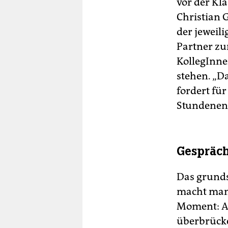
vor der Kla
Christian 
der jeweili
Partner zu
KollegInnen
stehen. „D
fordert fü
Stundenen
Gespräc
Das grunds
macht man 
Moment: Au
überbrücken