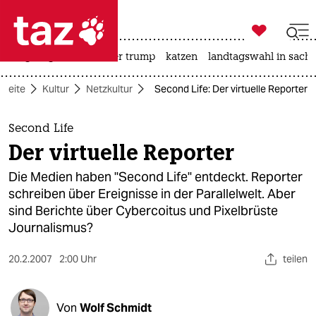

taz zahl ich
bergsteigen
usa unter trump
katzen
landtagswahl in sachs

taz zahl ich
tseite
Kultur
Netzkultur
Second Life: Der virtuelle Reporter
taz zahl ich
themen
Second Life
Der virtuelle Reporter
politik
Die Medien haben "Second Life" entdeckt. Reporter
öko
schreiben über Ereignisse in der Parallelwelt. Aber
sind Berichte über Cybercoitus und Pixelbrüste
gesellschaft
Journalismus?
kultur
20.2.2007
2:00 Uhr
teilen
sport
Von
Wolf Schmidt