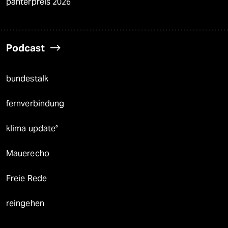
panterpreis 2026
Podcast
bundestalk
fernverbindung
klima update°
Mauerecho
Freie Rede
reingehen