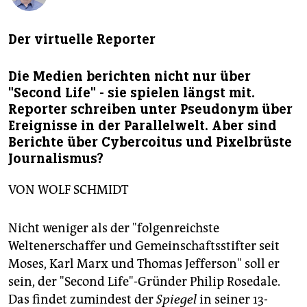
berlin
nord
Der virtuelle Reporter
wahrheit
Die Medien berichten nicht nur über
verlag
"Second Life" - sie spielen längst mit.
Reporter schreiben unter Pseudonym über
verlag
Ereignisse in der Parallelwelt. Aber sind
Berichte über Cybercoitus und Pixelbrüste
veranstaltungen
Journalismus?
shop
VON WOLF SCHMIDT
fragen & hilfe
unterstützen
Nicht weniger als der "folgenreichste
Weltenerschaffer und Gemeinschaftsstifter seit
abo
Moses, Karl Marx und Thomas Jefferson" soll er
sein, der "Second Life"-Gründer Philip Rosedale.
genossenschaft
Das findet zumindest der
Spiegel
in seiner 13-