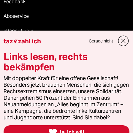
Feedback
Aboservice
ePaper Login
taz
zahl ich
Gerade nicht

Downloads für Abonnierende
Links lesen, rechts
bekämpfen
© 2026 taz Verlags und Vertriebs GmbH
Mit doppelter Kraft für eine offene Gesellschaft!
Alle Rechte vorbehalten. Bei rechtlichen Fragen oder für Genehmigungen
wenden Sie sich bitte an
lizenzen@taz.de
Besonders jetzt brauchen Menschen, die sich gegen
Rechtsextremismus einsetzen, unsere Solidarität.
Daher gehen 50 Prozent der Einnahmen aus
Feedback
Redaktionsstatut
Kommune-Richtlinien
KI-
Neuanmeldungen an „Alles beginnt im Zentrum“ –
eine Kampagne, die bedrohte linke Kulturzentren
Leitlinie
Informant
Datenschutz
Impressum
AGB
und Jugendorte unterstützt. Sind Sie dabei?
Seitenwende
Einwilligungen widerrufen (Ads)

Ja, ich will