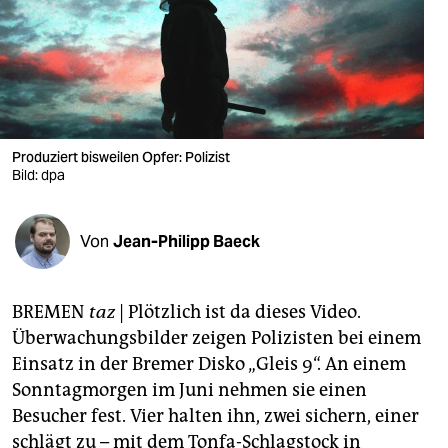
berlin
nord
wahrheit
verlag
Produziert bisweilen Opfer: Polizist
verlag
Bild: dpa
veranstaltungen
Von
Jean-Philipp Baeck
shop
fragen & hilfe
BREMEN
taz
| Plötzlich ist da dieses Video.
unterstützen
Überwachungsbilder zeigen Polizisten bei einem
Einsatz in der Bremer Disko „Gleis 9“. An einem
abo
Sonntagmorgen im Juni nehmen sie einen
genossenschaft
Besucher fest. Vier halten ihn, zwei sichern, einer
schlägt zu – mit dem Tonfa-Schlagstock in