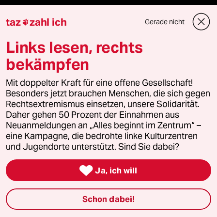
Stellen
taz
zahl ich
Gerade nicht

Presse
Links lesen, rechts
bekämpfen
Mit doppelter Kraft für eine offene Gesellschaft!
Unterstützen
Besonders jetzt brauchen Menschen, die sich gegen
Rechtsextremismus einsetzen, unsere Solidarität.
abo
Daher gehen 50 Prozent der Einnahmen aus
Neuanmeldungen an „Alles beginnt im Zentrum“ –
eine Kampagne, die bedrohte linke Kulturzentren
genossenschaft
und Jugendorte unterstützt. Sind Sie dabei?
taz zahl ich

Ja, ich will
recherchefonds ausland
Schon dabei!
panterstiftung