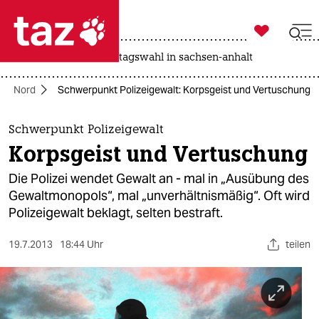

taz zahl ich
drohnen
rente
landtagswahl in sachsen-anhalt

taz zahl ich
Nord
Schwerpunkt Polizeigewalt: Korpsgeist und Vertuschung
taz zahl ich
themen
Schwerpunkt Polizeigewalt
Korpsgeist und Vertuschung
politik
Die Polizei wendet Gewalt an - mal in „Ausübung des
öko
Gewaltmonopols“, mal „unverhältnismäßig“. Oft wird
Polizeigewalt beklagt, selten bestraft.
gesellschaft
19.7.2013
18:44 Uhr
teilen
kultur
sport