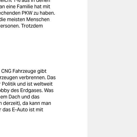
leicht 1% aus in denen
n eine Familie hat mit
prechenden PKW zu haben.
 die meisten Menschen
Personen. Trotzdem
s CNG Fahrzeuge gibt
hrzeugen verbrennen. Das
Politik und ist weltweit
Lobby des Erdgases. Was
f dem Dach und das
 derzeit), da kann man
r das E-Auto ist mit