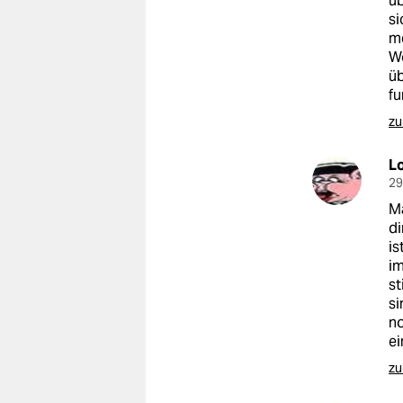
üb
epaper login
si
me
Wo
üb
fu
zu
L
29
Ma
di
is
im
st
si
no
ei
zu