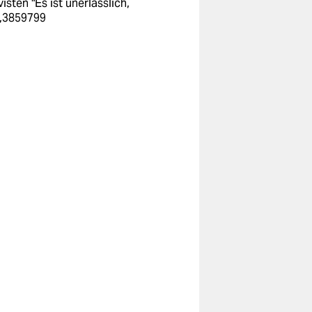
visten
"Es ist unerlässlich,
1,3859799