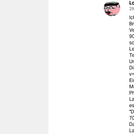
L
29
Ic
Br
Ve
90
sc
Le
Te
U
Di
v
Ei
Mo
Ph
L
es
"D
70
Da
L