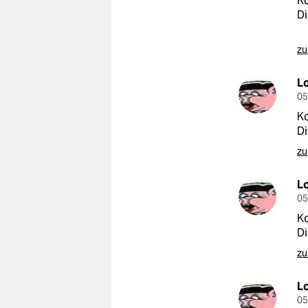
Ko
D
zu
L
05
Ko
D
zu
L
05
Ko
D
zu
L
05