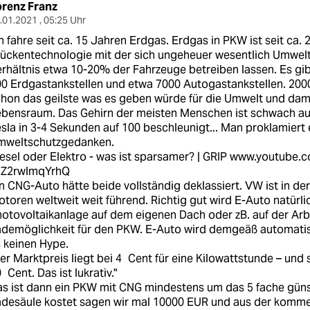
orenz Franz
.01.2021 , 05:25 Uhr
h fahre seit ca. 15 Jahren Erdgas. Erdgas in PKW ist seit ca. 
ückentechnologie mit der sich ungeheuer wesentlich Umwel
rhältnis etwa 10-20% der Fahrzeuge betreiben lassen. Es gib
0 Erdgastankstellen und etwa 7000 Autogastankstellen. 200
hon das geilste was es geben würde für die Umwelt und dami
bensraum. Das Gehirn der meisten Menschen ist schwach au
sla in 3-4 Sekunden auf 100 beschleunigt... Man proklamier
mweltschutzgedanken.
esel oder Elektro - was ist sparsamer? | GRIP
www.youtube.c
=Z2rwlmqYrhQ
n CNG-Auto hätte beide vollständig deklassiert. VW ist in d
toren weltweit weit führend. Richtig gut wird E-Auto natürli
otovoltaikanlage auf dem eigenen Dach oder zB. auf der Arbe
ademöglichkeit für den PKW. E-Auto wird demgeäß automati
 keinen Hype.
er Marktpreis liegt bei 4 Cent für eine Kilowattstunde – und 
 Cent. Das ist lukrativ."
s ist dann ein PKW mit CNG mindestens um das 5 fache günst
adesäule kostet sagen wir mal 10000 EUR und aus der komm