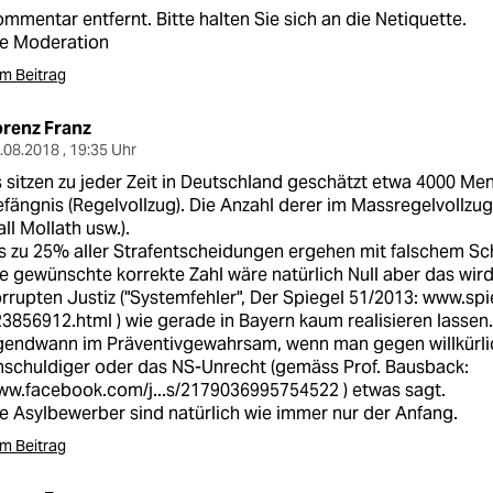
mmentar entfernt. Bitte halten Sie sich an die Netiquette.
ie Moderation
m Beitrag
orenz Franz
.08.2018 , 19:35 Uhr
 sitzen zu jeder Zeit in Deutschland geschätzt etwa 4000 M
fängnis (Regelvollzug). Die Anzahl derer im Massregelvollzug
all Mollath usw.).
s zu 25% aller Strafentscheidungen ergehen mit falschem Sc
e gewünschte korrekte Zahl wäre natürlich Null aber das wird
rrupten Justiz ("Systemfehler", Der Spiegel 51/2013:
www.spie
23856912.html
) wie gerade in Bayern kaum realisieren lassen
gendwann im Präventivgewahrsam, wenn man gegen willkürli
schuldiger oder das NS-Unrecht (gemäss Prof. Bausback:
ww.facebook.com/j...s/2179036995754522
) etwas sagt.
e Asylbewerber sind natürlich wie immer nur der Anfang.
m Beitrag