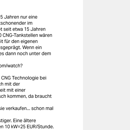
25 Jahren nur eine
tschonender im
t seit etwa 15 Jahren
0 CNG-Tankstellen wären
t für den eigenen
sgeprägt. Wenn ein
t es dann noch unter dem
om/watch?
er CNG Technologie bei
ch mit der
it mit einer
sch kommen, da braucht
sie verkaufen... schon mal
iger. Eine ältere
en 10 kW=25 EUR/Stunde.