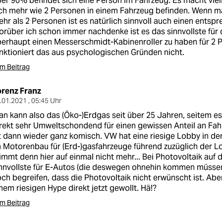
er 90% befindet sich eine Person im Fahrzeug. Es macht viel
ch mehr wie 2 Personen in einem Fahrzeug befinden. Wenn ma
hr als 2 Personen ist es natürlich sinnvoll auch einen ents
rüber ich schon immer nachdenke ist es das sinnvollste für
erhaupt einen Messerschmidt-Kabinenroller zu haben für 2 
nktioniert das aus psychologischen Gründen nicht.
m Beitrag
orenz Franz
.01.2021 , 05:45 Uhr
n kann also das (Öko-)Erdgas seit über 25 Jahren, seitem e
rekt sehr Umweltschondend für einen gewissen Anteil an Fa
t dann wieder ganz komisch. VW hat eine riesige Lobby in der 
 Motorenbau für (Erd-)gasfahrzeuge führend zuzüglich der 
immt denn hier auf einmal nicht mehr... Bei Photovoltaik au
nnvollste für E-Autos (die deswegen ohnehin kommen müssen
ch begreifen, dass die Photovoltaik nicht erwünscht ist. Abe
nem riesigen Hype direkt jetzt gewollt. Hä!?
m Beitrag