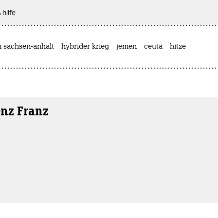
 hilfe
n sachsen-anhalt
hybrider krieg
jemen
ceuta
hitze
enz Franz