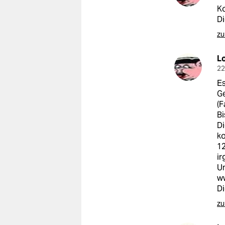
Ko
D
zu
L
22
Es
Ge
(F
Bi
Di
ko
1
ir
Un
w
Di
zu