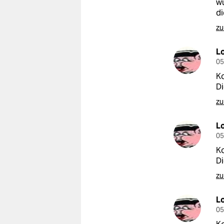
wu
di
zu
L
05
Ko
D
zu
L
05
Ko
D
zu
L
05