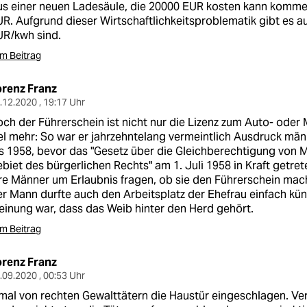
us einer neuen Ladesäule, die 20000 EUR kosten kann komm
R. Aufgrund dieser Wirtschaftlichkeitsproblematik gibt es 
UR/kwh sind.
m Beitrag
orenz Franz
.12.2020 , 19:17 Uhr
ch der Führerschein ist nicht nur die Lizenz zum Auto- oder 
el mehr: So war er jahrzehntelang vermeintlich Ausdruck mä
s 1958, bevor das "Gesetz über die Gleichberechtigung von
biet des bürgerlichen Rechts" am 1. Juli 1958 in Kraft getre
re Männer um Erlaubnis fragen, ob sie den Führerschein mac
r Mann durfte auch den Arbeitsplatz der Ehefrau einfach kü
inung war, dass das Weib hinter den Herd gehört.
m Beitrag
orenz Franz
.09.2020 , 00:53 Uhr
mal von rechten Gewalttätern die Haustür eingeschlagen. Ver