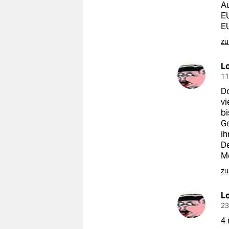
A
EU
E
zu
L
11
Do
vi
bi
Ge
ih
De
Me
zu
L
23
4 