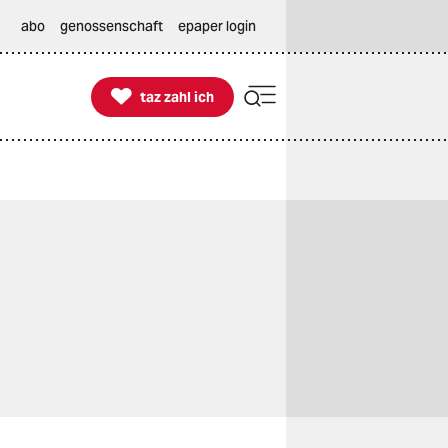
abo
genossenschaft
epaper login

taz zahl ich
taz zahl ich