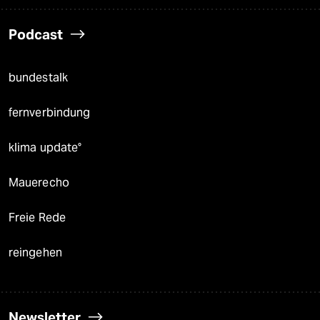
Podcast
bundestalk
fernverbindung
klima update°
Mauerecho
Freie Rede
reingehen
Newsletter