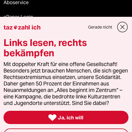
Aboservice
ePaper Login
taz
zahl ich
Gerade nicht

Downloads für Abonnierende
Links lesen, rechts
bekämpfen
© 2026 taz Verlags und Vertriebs GmbH
Alle Rechte vorbehalten. Bei rechtlichen Fragen oder für Genehmigungen
Mit doppelter Kraft für eine offene Gesellschaft!
wenden Sie sich bitte an
lizenzen@taz.de
Besonders jetzt brauchen Menschen, die sich gegen
Rechtsextremismus einsetzen, unsere Solidarität.
Daher gehen 50 Prozent der Einnahmen aus
Feedback
Redaktionsstatut
Kommune-Richtlinien
KI-
Neuanmeldungen an „Alles beginnt im Zentrum“ –
eine Kampagne, die bedrohte linke Kulturzentren
Leitlinie
Informant
Datenschutz
Impressum
AGB
und Jugendorte unterstützt. Sind Sie dabei?
Seitenwende
Einwilligungen widerrufen (Ads)

Ja, ich will