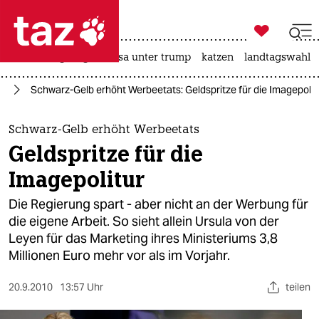

taz zahl ich
hitze
bergsteigen
usa unter trump
katzen
landtagswahl i

taz zahl ich
nd
Schwarz-Gelb erhöht Werbeetats: Geldspritze für die Imagepolit
taz zahl ich
themen
Schwarz-Gelb erhöht Werbeetats
Geldspritze für die
politik
Imagepolitur
öko
Die Regierung spart - aber nicht an der Werbung für
die eigene Arbeit. So sieht allein Ursula von der
gesellschaft
Leyen für das Marketing ihres Ministeriums 3,8
Millionen Euro mehr vor als im Vorjahr.
kultur
sport
20.9.2010
13:57 Uhr
teilen