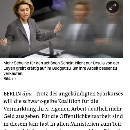
berlin
nord
wahrheit
verlag
verlag
veranstaltungen
Mehr Scheine für den schönen Schein: Nicht nur Ursula von der
Leyen greift kräftig auf ihr Budget zu, um ihre Arbeit besser zu
shop
verkaufen.
Bild: rtr
fragen & hilfe
BERLIN
dpa
| Trotz des angekündigten Sparkurses
unterstützen
will die schwarz-gelbe Koalition für die
abo
Vermarktung ihrer eigenen Arbeit deutlich mehr
Geld ausgeben. Für die Öffentlichkeitsarbeit sind
genossenschaft
in diesem Jahr fast in allen Ministerien zum Teil