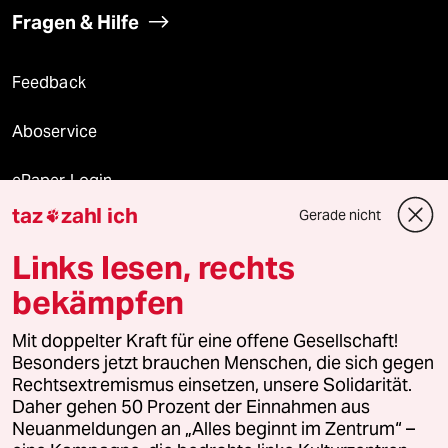
Fragen & Hilfe
Feedback
Aboservice
ePaper Login
taz
zahl ich
Gerade nicht

Downloads für Abonnierende
Links lesen, rechts
bekämpfen
© 2026 taz Verlags und Vertriebs GmbH
Mit doppelter Kraft für eine offene Gesellschaft!
Alle Rechte vorbehalten. Bei rechtlichen Fragen oder für Genehmigungen
wenden Sie sich bitte an
lizenzen@taz.de
Besonders jetzt brauchen Menschen, die sich gegen
Rechtsextremismus einsetzen, unsere Solidarität.
Daher gehen 50 Prozent der Einnahmen aus
Feedback
Redaktionsstatut
Kommune-Richtlinien
KI-
Neuanmeldungen an „Alles beginnt im Zentrum“ –