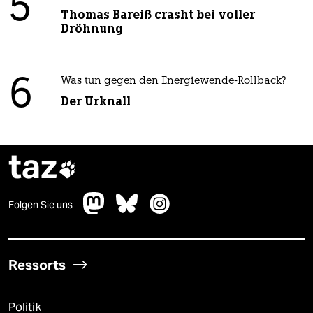
5
Thomas Bareiß crasht bei voller
Dröhnung
6
Was tun gegen den Energiewende-Rollback?
Der Urknall
taz

Folgen Sie uns
Ressorts
Politik