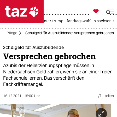

taz zahl ich
nahost-konflikt
usa unter trump
landtagswahl in sachsen-an

taz zahl ich
Pflege
Schulgeld für Auszubildende: Versprechen gebrochen
taz zahl ich
themen
Schulgeld für Auszubildende
Versprechen gebrochen
politik
Azubis der Heilerziehungspflege müssen in
öko
Niedersachsen Geld zahlen, wenn sie an einer freien
Fachschule lernen. Das verschärft den
gesellschaft
Fachkräftemangel.
kultur
16.12.2021
15:00 Uhr
teilen
sport