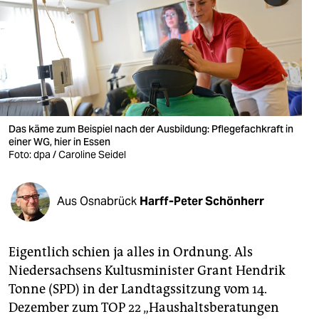
berlin
nord
wahrheit
verlag
verlag
Das käme zum Beispiel nach der Ausbildung: Pflegefachkraft in
einer WG, hier in Essen
veranstaltungen
Foto: dpa / Caroline Seidel
shop
Aus Osnabrück
Harff-Peter Schönherr
fragen & hilfe
unterstützen
Eigentlich schien ja alles in Ordnung. Als
abo
Niedersachsens Kultusminister Grant Hendrik
Tonne (SPD) in der Landtagssitzung vom 14.
genossenschaft
Dezember zum TOP 22 „Haushaltsberatungen