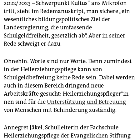
epaper login
2022/2023 – Schwerpunkt Kultus“ ans Mikrofon
tritt, steht im Redemanuskript, man sichere „ein
wesentliches bildungspolitisches Ziel der
Landesregierung, die umfassende
Schulgeldfreiheit, gesetzlich ab“. Aber in seiner
Rede schweigt er dazu.
Ohnehin: Worte sind nur Worte. Denn zumindest
in der Heilerziehungspflege kann von
Schulgeldbefreiung keine Rede sein. Dabei werden
auch in diesem Bereich dringend neue
Arbeitskräfte gesucht: Heiler­zie­hungs­pfle­ge­r*in­
nen sind für die
Unterstützung und Betreuung
von Menschen mit Behinderung zuständig.
Annegret Jäkel, Schulleiterin der Fachschule
Heilerziehungspflege der Evangelischen Stiftung