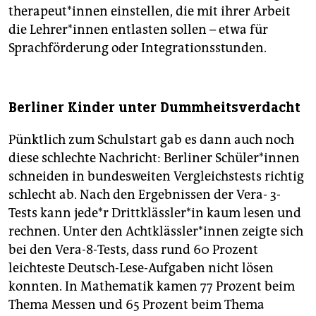
the­ra­peu­t*in­nen einstellen, die mit ihrer Arbeit
die Leh­re­r*in­nen entlasten sollen – etwa für
Sprachförderung oder Integrationsstunden.
Berliner Kinder unter Dummheitsverdacht
Pünktlich zum Schulstart gab es dann auch noch
diese schlechte Nachricht: Berliner Schü­le­r*in­nen
schneiden in bundesweiten Vergleichstests richtig
schlecht ab. Nach den Ergebnissen der Vera- 3-
Tests kann je­de*r Dritt­kläss­le­r*in kaum lesen und
rechnen. Unter den Acht­kläss­le­r*in­nen zeigte sich
bei den Vera-8-Tests, dass rund 60 Prozent
leichteste Deutsch-Lese-Aufgaben nicht lösen
konnten. In Mathematik kamen 77 Prozent beim
Thema Messen und 65 Prozent beim Thema