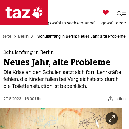

taz zahl ich
hitze
surfen
landtagswahl in sachsen-anhalt
gewalt gegen

taz zahl ich
rtseite
Berlin
Schulanfang in Berlin: Neues Jahr, alte Probleme
taz zahl ich
themen
Schulanfang in Berlin
Neues Jahr, alte Probleme
politik
Die Krise an den Schulen setzt sich fort: Lehrkräfte
öko
fehlen, die Kinder fallen bei Vergleichstests durch,
die Toilettensituation ist bedenklich.
gesellschaft
27.8.2023
16:00 Uhr
teilen
kultur
sport