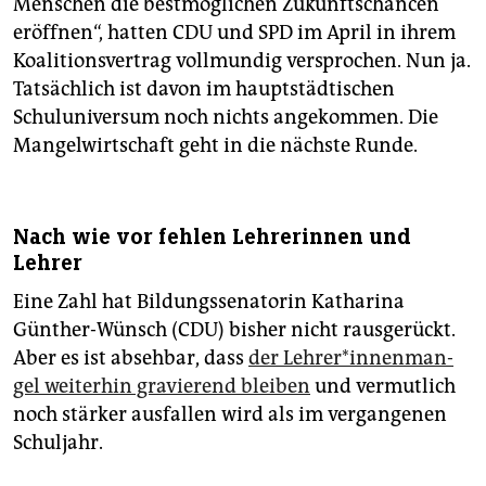
Menschen die bestmöglichen Zukunftschancen
epaper login
eröffnen“, hatten CDU und SPD im April in ihrem
Koalitionsvertrag vollmundig versprochen. Nun ja.
Tatsächlich ist davon im hauptstädtischen
Schuluniversum noch nichts angekommen. Die
Mangelwirtschaft geht in die nächste Runde.
Nach wie vor fehlen Leh­re­rin­nen und
Lehrer
Eine Zahl hat Bildungssenatorin Katharina
Günther-Wünsch (CDU) bisher nicht rausgerückt.
Aber es ist absehbar, dass
der Lehrer*­innen­man­
gel weiterhin gravierend bleiben
und vermutlich
noch stärker ausfallen wird als im vergangenen
Schuljahr.