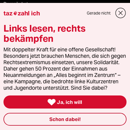
Demnächst
taz
zahl ich
Gerade nicht

Vor Ort
Links lesen, rechts
Live im Stream
bekämpfen
Vergangene
Mit doppelter Kraft für eine offene Gesellschaft!
Besonders jetzt brauchen Menschen, die sich gegen
taz lab 2027
Rechtsextremismus einsetzen, unsere Solidarität.
Daher gehen 50 Prozent der Einnahmen aus
Neuanmeldungen an „Alles beginnt im Zentrum“ –
eine Kampagne, die bedrohte linke Kulturzentren
Mehr taz Lesestoff
und Jugendorte unterstützt. Sind Sie dabei?

Ja, ich will
taz Blogs
Schon dabei!
taz FUTURZWEI