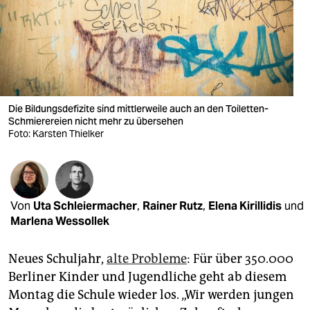
berlin
nord
wahrheit
verlag
Die Bildungsdefizite sind mittlerweile auch an den Toiletten-
verlag
Schmierereien nicht mehr zu übersehen
Foto: Karsten Thielker
veranstaltungen
shop
fragen & hilfe
Von
Uta Schleiermacher
,
Rainer Rutz
,
Elena Kirillidis
und
Marlena Wessollek
unterstützen
Neues Schuljahr,
alte Probleme
: Für über 350.000
abo
Berliner Kinder und Jugendliche geht ab diesem
genossenschaft
Montag die Schule wieder los. „Wir werden jungen