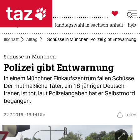

taz zahl ich
niedrigwasser
rente
landtagswahl in sachsen-anhalt
hybri

taz zahl ich
ellschaft
Alltag
Schüsse in München: Polizei gibt Entwarnung
taz zahl ich
themen
Schüsse in München
Polizei gibt Entwarnung
politik
In einem Münchner Einkaufszentrum fallen Schüsse.
öko
Der mutmaßliche Täter, ein 18-jähriger Deutsch-
Iraner, ist tot, laut Polizeiangaben hat er Selbstmord
gesellschaft
begangen.
kultur
22.7.2016
19:14 Uhr
teilen
sport