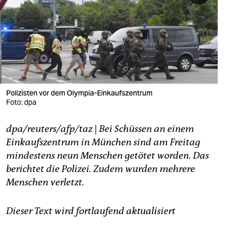
berlin
nord
wahrheit
verlag
verlag
Polizisten vor dem Olympia-Einkaufszentrum
Foto: dpa
veranstaltungen
dpa/reuters/afp/taz
|
Bei Schüssen an einem
shop
Einkaufszentrum in München sind am Freitag
fragen & hilfe
mindestens neun Menschen getötet worden. Das
berichtet die Polizei. Zudem wurden mehrere
unterstützen
Menschen verletzt.
abo
Dieser Text wird fortlaufend aktualisiert
genossenschaft