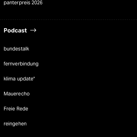
panterpreis 2026
Podcast
bundestalk
fernverbindung
klima update°
Mauerecho
Freie Rede
reingehen