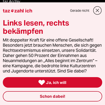
taz Archiv
taz
zahl ich
Gerade nicht

Links lesen, rechts
Mehr taz Angebote
bekämpfen
Reisen
Mit doppelter Kraft für eine offene Gesellschaft!
Besonders jetzt brauchen Menschen, die sich gegen
Kantine
Rechtsextremismus einsetzen, unsere Solidarität.
Daher gehen 50 Prozent der Einnahmen aus
Neuanmeldungen an „Alles beginnt im Zentrum“ –
Shop
eine Kampagne, die bedrohte linke Kulturzentren
und Jugendorte unterstützt. Sind Sie dabei?
Anzeigen

Ja, ich will
Fragen & Hilfe
Schon dabei!