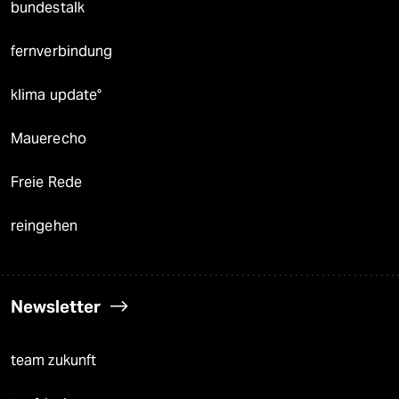
bundestalk
fernverbindung
klima update°
Mauerecho
Freie Rede
reingehen
Newsletter
team zukunft