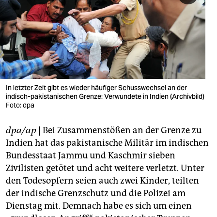
berlin
nord
wahrheit
verlag
verlag
In letzter Zeit gibt es wieder häufiger Schusswechsel an der
indisch-pakistanischen Grenze: Verwundete in Indien (Archivbild)
veranstaltungen
Foto: dpa
shop
dpa/ap
| Bei Zusammenstößen an der Grenze zu
fragen & hilfe
Indien hat das pakistanische Militär im indischen
Bundesstaat Jammu und Kaschmir sieben
unterstützen
Zivilisten getötet und acht weitere verletzt. Unter
den Todesopfern seien auch zwei Kinder, teilten
abo
der indische Grenzschutz und die Polizei am
genossenschaft
Dienstag mit. Demnach habe es sich um einen