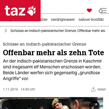

taz zahl ich
krieg in der ukraine
hitze
niedrigwasser
nahost-konflikt

taz zahl ich
en
Schüsse an indisch-pakistanischer Grenze: Offenbar mehr als z
taz zahl ich
themen
Schüsse an indisch-pakistanischer Grenze
Offenbar mehr als zehn Tote
politik
An der indisch-pakistanischen Grenze in Kaschmir
öko
sind insgesamt elf Menschen erschossen worden.
Beide Länder werfen sich gegenseitig „grundlose
gesellschaft
Angriffe“ vor.
kultur
1.11.2016
14:40 Uhr
teilen
sport