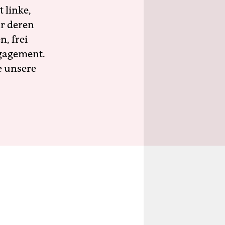
 linke,
ür deren
n, frei
ngagement.
e unsere