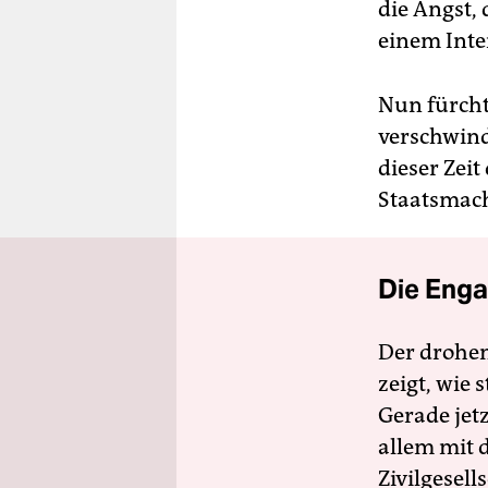
die Angst,
einem Inte
Nun fürch
verschwind
dieser Zeit
Staatsmach
Die Enga
Der drohe
zeigt, wie
Gerade jet
allem mit d
Zivilgesell