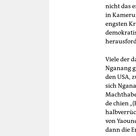
nicht das 
in Kameru
engsten Kr
demokratis
herausforde
Viele der 
Nganang gi
den USA, zu
sich Nga­n
Machthabe
de chien „
halbverrüc
von Yaound
dann die E