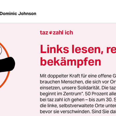
Dominic Johnson
taz
zahl ich

zu den Schriftstellern, die immer den Mut und de
osen Blick bewahren. Als Patrice Nganang für di
Links lesen, r
recherprozess gegen Liberias Exdiktator Charles 
erichtete, schrieb er von der
„Eleganz des Bösen“
bekämpfen
den Angeklagten treffend als „Narziss“, der den 
gen ihn für eine Inszenierung hält: „Ganz gewiss 
Mit doppelter Kraft für eine offene G
rgens lange im Spiegel, nachdem er sich parfümie
brauchen Menschen, die sich vor O
einsetzen, unsere Solidarität. Die ta
beginnt im Zentrum“. 50 Prozent a
rbrachte Patrice Nganang einen Monat in seinem
bei taz zahl ich gehen – bis zum 30
d Kamerun, das sich nach mehrmonatigen Unru
die linke, selbstverwaltete Orte unte
n Landesteil auf dem Weg in den Bürgerkrieg bef
bevor sie verschwinden. Sind Sie da