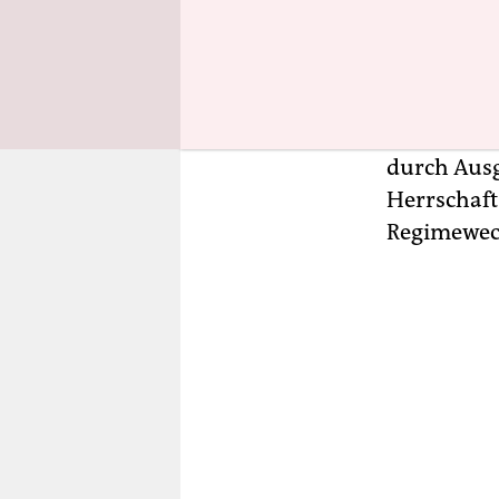
allem seit
aufgerufen
fragte Nga
Wochenzeit
analysiert
durch Ausg
Herrschaft
Regimewech