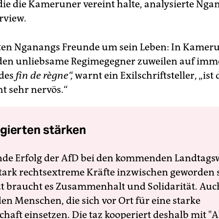
 die die Kameruner vereint halte, analysierte Nga
rview.
ten Nganangs Freunde um sein Leben: In Kamer
en unliebsame Regimegegner zuweilen auf imme
 des
fin de règne“,
warnt ein Exilschriftsteller, „ist 
t sehr nervös.“
gierten stärken
nde Erfolg der AfD bei den kommenden Landtags
 stark rechtsextreme Kräfte inzwischen geworden 
zt braucht es Zusammenhalt und Solidarität. Auc
en Menschen, die sich vor Ort für eine starke
schaft einsetzen. Die taz kooperiert deshalb mit "A