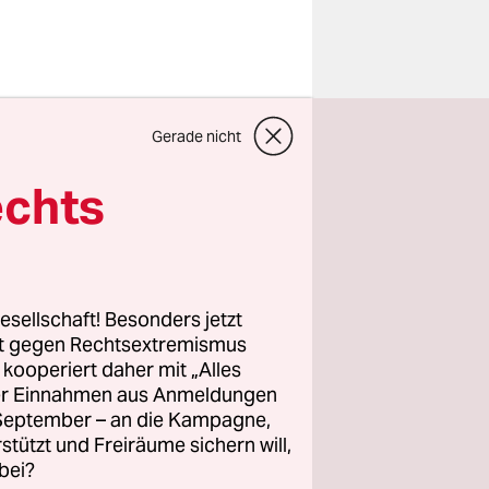
Gerade nicht
n
e taz vom
echts
Taylor in
und
gesamten
betrachtet
esellschaft! Besonders jetzt
rt hat.“
rt gegen Rechtsextremismus
z kooperiert daher mit „Alles
ller Einnahmen aus Anmeldungen
. September – an die Kampagne,
hen im
rstützt und Freiräume sichern will,
indet, vor
bei?