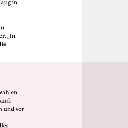
nang in
un
r. „In
die
wahlen
sind.
h und vor
lles