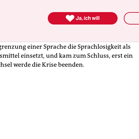
 Präsident Paul Biya zum Kampf gegen „Terroriste
 hat. „Wer sind die Pyromanen? Wer sind die Terro

Ja, ich will
nang in einem Reisetagebuch, das die Pariser
schrift
Jeune Afrique
am Dienstag veröffentlichte
e, wie in einem zweisprachigen Land ein autoritä
renzung einer Sprache die Sprachlosigkeit als
smittel einsetzt, und kam zum Schluss, erst ein
sel werde die Krise beenden.