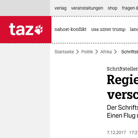
hautnavigation anspringen
hauptinhalt anspringen
footer anspringen
verlag
veranstaltungen
shop
fragen &
nahost-konflikt
usa unter trump
lan

taz zahl ich
taz zahl ich
Startseite
Politik
Afrika
Schrifts
themen
politik
Schriftstell
Regie
öko
vers
gesellschaft
Der Schrift
kultur
Einen Flug 
sport
7.12.2017
17:2