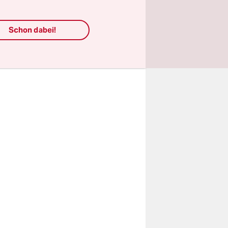
n“
risten?“,
Schon dabei!
. Er
res Regime