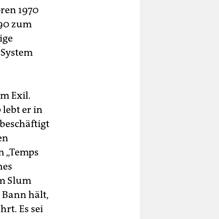
oren 1970
990 zum
ige
s System
m Exil.
lebt er in
 beschäftigt
en
n „Temps
nes
em Slum
 Bann hält,
rt. Es sei