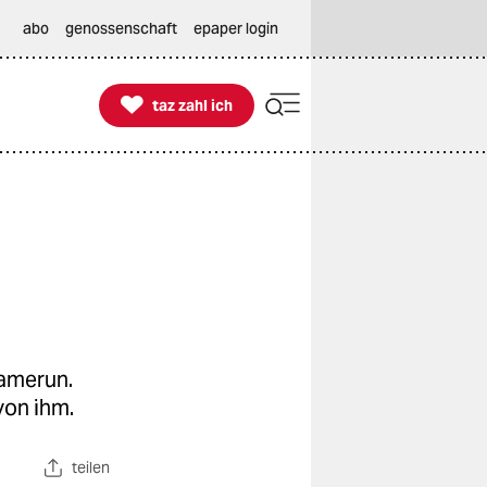
abo
genossenschaft
epaper login

taz zahl ich
taz zahl ich
Kamerun.
von ihm.
teilen