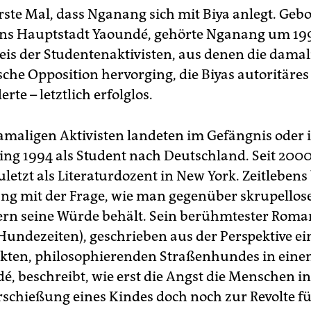
erste Mal, dass Nganang sich mit Biya anlegt. Geb
ns Hauptstadt Yaoundé, gehörte Nganang um 1
eis der Studentenaktivisten, aus denen die damal
che Opposition hervorging, die Biyas autoritäre
rte – letztlich erfolglos.
damaligen Aktivisten landeten im Gefängnis oder i
ng 1994 als Student nach Deutschland. Seit 2000 
letzt als Literaturdozent in New York. Zeitlebens
ang mit der Frage, wie man gegenüber skrupellos
rn seine Würde behält. Sein berühmtester Roma
(Hundezeiten), geschrieben aus der Perspektive ei
kten, philosophierenden Straßenhundes in ein
é, beschreibt, wie erst die Angst die Menschen in
rschießung eines Kindes doch noch zur Revolte füh