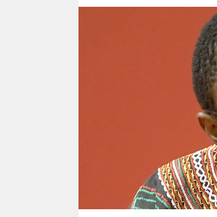
berlin
nord
wahrheit
verlag
verlag
veranstaltungen
shop
fragen & hilfe
unterstützen
abo
genossenschaft