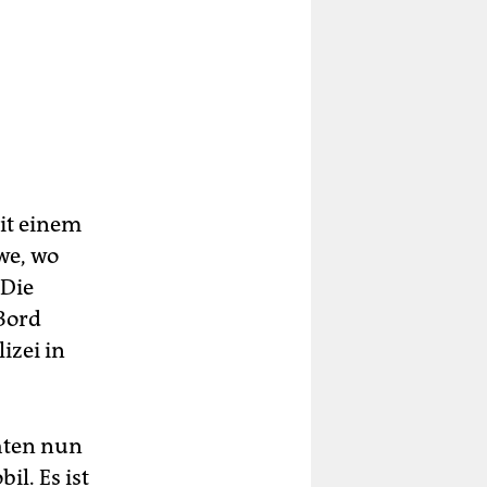
it einem
we, wo
 Die
 Bord
izei in
hten nun
l. Es ist