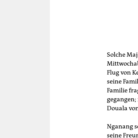
Solche Maj
Mittwochab
Flug von K
seine Famil
Familie fra
gegangen; 
Douala von
Nganang se
seine Freu