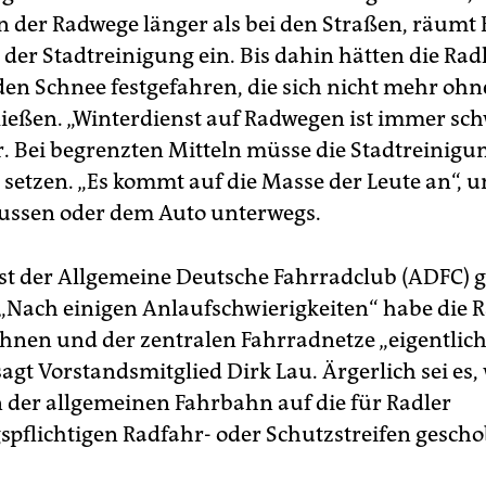
 mit Firmen. In einigen Fällen habe die Stadt auf deren Koste
 der Radwege länger als bei den Straßen, räumt
umen lassen.
 der Stadtreinigung ein. Bis dahin hätten die Rad
den Schnee festgefahren, die sich nicht mehr ohn
ließen. „Winterdienst auf Radwegen ist immer schw
er. Bei begrenzten Mitteln müsse die Stadtreinigu
 setzen. „Es kommt auf die Masse der Leute an“, un
ussen oder dem Auto unterwegs.
st der Allgemeine Deutsche Fahrradclub (ADFC) 
 „Nach einigen Anlaufschwierigkeiten“ habe di
hnen und der zentralen Fahrradnetze „eigentlich
sagt Vorstandsmitglied Dirk Lau. Ärgerlich sei es
 der allgemeinen Fahrbahn auf die für Radler
pflichtigen Radfahr- oder Schutzstreifen gesch