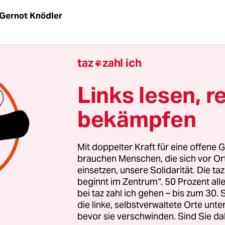
Gernot Knödler
n drei, vier Zentimeter Schnee und schon wird da
taz
zahl ich

mpliziert – vor allem für Leute, die ihre täglich
ad zurücklegen. Unzureichend geräumte Straße
Links lesen, r
chen das Radeln zum Risiko – und auch das Zu
bekämpfen
der Senat nach dem Monate dauernden Eiswinter
cht, das Verkehrsnetz an neuralgischen Stellen z
Mit doppelter Kraft für eine offene G
brauchen Menschen, die sich vor O
n. Für Radler wird ein 150 Kilometer umfassende
einsetzen, unsere Solidarität. Die ta
Radwegen freigehalten. Dazu kommen die Radsp
beginnt im Zentrum“. 50 Prozent a
hrsstraßen, die mit der Hauptfahrbahn geräum
bei taz zahl ich gehen – bis zum 30
die linke, selbstverwaltete Orte unte
bevor sie verschwinden. Sind Sie da