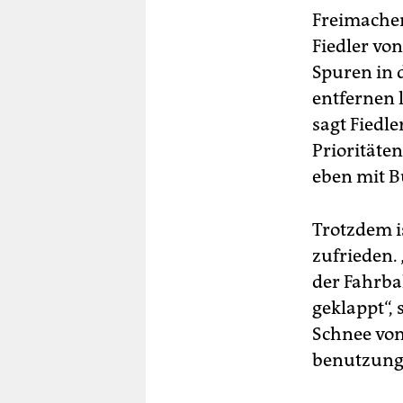
als
Freimachen
rä
Fiedler von
Spuren in 
entfernen 
sagt Fiedl
Prioritäten
eben mit B
Trotzdem i
zufrieden.
der Fahrba
geklappt“, 
Schnee von
benutzungs