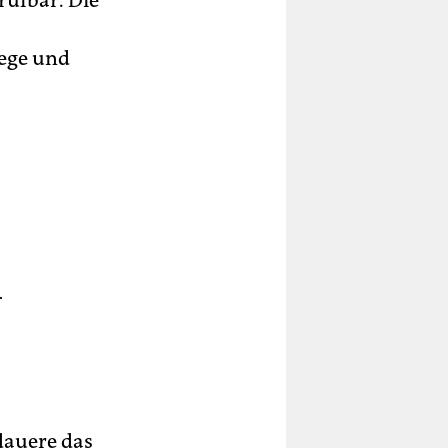
rufbar. Die
wege und
.
t
e
dauere das