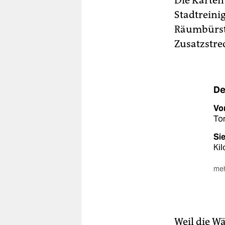
Die Karten
Stadtreini
Räumbürste
Zusatzstre
De
Vo
Ton
Sie
Kil
meh
Be
Sta
Kon
Mit
Weil die W