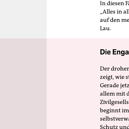
In diesen 
„Alles in 
auf den me
Lau.
Die Enga
Der drohe
zeigt, wie
Gerade jet
allem mit d
Zivilgesell
beginnt im
selbstverw
Schutz und 