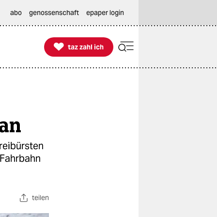
abo
genossenschaft
epaper login

taz zahl ich
taz zahl ich
ran
reibürsten
 Fahrbahn
teilen