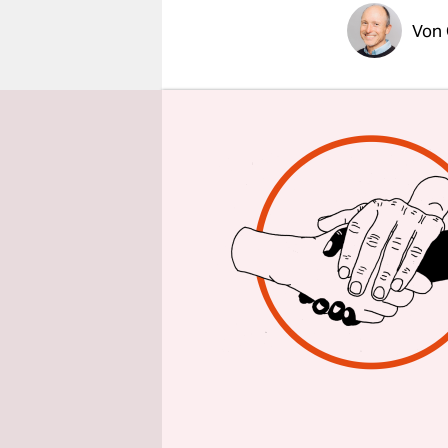
epaper login
Von
Kaum falle
Hamburg ko
dem Fahrr
Gehwege ma
Dabei hat 
2010 versu
entschärfe
wichtigen 
Hauptverke