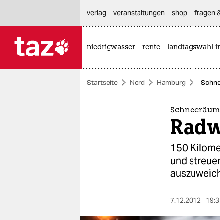
hautnavigation anspringen
hauptinhalt anspringen
footer anspringen
verlag
veranstaltungen
shop
fragen &
niedrigwasser
rente
landtagswahl i

taz zahl ich
taz zahl ich
Startseite
Nord
Hamburg
Schne
themen
politik
Schneeräu
Radw
öko
150 Kilome
gesellschaft
und streue
auszuweich
kultur
sport
7.12.2012
19:3