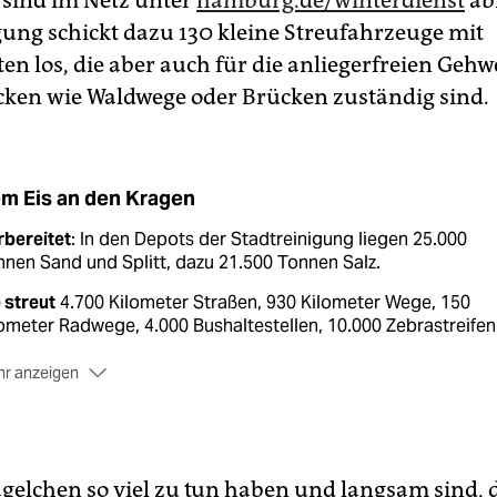
 sind im Netz unter
hamburg.de/winterdienst
ab
gung schickt dazu 130 kleine Streufahrzeuge mit
n los, die aber auch für die anliegerfreien Geh
cken wie Waldwege oder Brücken zuständig sind.
m Eis an den Kragen
rbereitet
: In den Depots der Stadtreinigung liegen 25.000
nen Sand und Splitt, dazu 21.500 Tonnen Salz.
 streut
4.700 Kilometer Straßen, 930 Kilometer Wege, 150
ometer Radwege, 4.000 Bushaltestellen, 10.000 Zebrastreifen
r anzeigen
schwerden
können - unabhängig von der Zuständigkeit - der
dtreinigung mitgeteilt werden, 25 76 13 13.
trolliert
werden die Wege durch die Bezirke. Laut Bezirksam
te gab es mit räumpflichtigen Privatleuten weniger Problem
ägelchen so viel zu tun haben und langsam sind, 