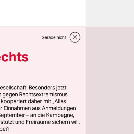
s Leben in
Gerade nicht
en Wege mit
n und
echts
fußgehen.
 2009 /
u
esellschaft! Besonders jetzt
rt gegen Rechtsextremismus
s Netz aus
z kooperiert daher mit „Alles
uren auf
ller Einnahmen aus Anmeldungen
t werden.
. September – an die Kampagne,
rstützt und Freiräume sichern will,
bei?