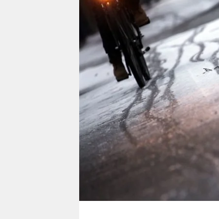
berlin
nord
wahrheit
verlag
verlag
veranstaltungen
shop
fragen & hilfe
unterstützen
abo
genossenschaft