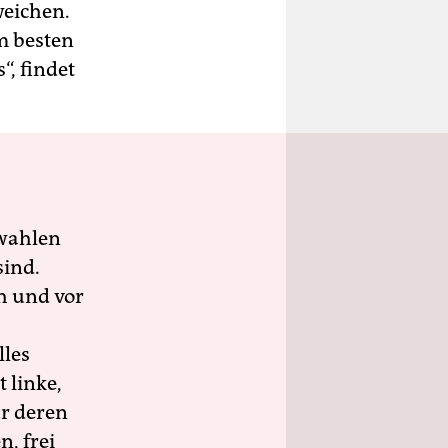
weichen.
m besten
, findet
wahlen
sind.
h und vor
lles
 linke,
ür deren
n, frei