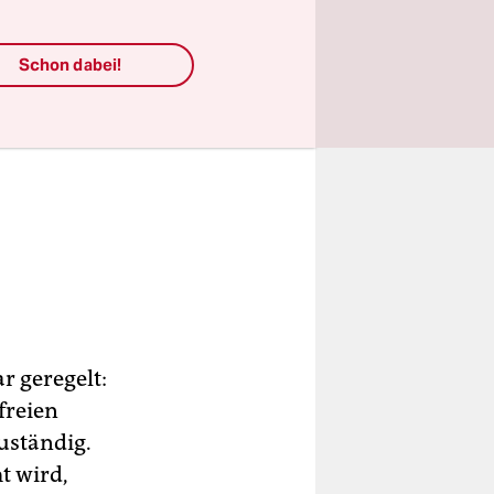
Schon dabei!
r geregelt:
freien
uständig.
t wird,