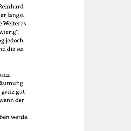
n
 Reinhard
ler längst
e Weiteres
ierig“,
ng jedoch
d die sei
ganz
e Räumung
 ganz gut
, wenn der
oben werde.