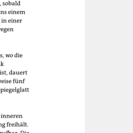
, sobald
tens einem
 in einer
wegen
, wo die
ik
ist, dauert
eise fünf
piegelglatt
r inneren
g freihält.