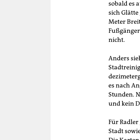
sobald es 
sich Glätt
Meter Breit
Fußgängerz
nicht.
Anders sie
Stadtreini
dezimeterge
es nach An
Stunden. N
und kein 
Für Radler
Stadt sowi