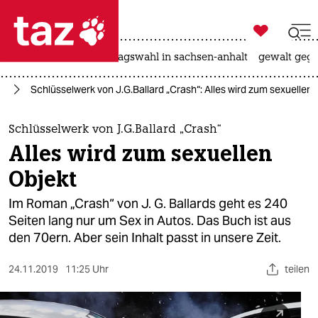

taz zahl ich
nahost-konflikt
landtagswahl in sachsen-anhalt
gewalt gege

taz zahl ich
ch
Schlüsselwerk von J.G.Ballard „Crash“: Alles wird zum sexuellen 
taz zahl ich
themen
Schlüsselwerk von J.G.Ballard „Crash“
Alles wird zum sexuellen
politik
Objekt
öko
Im Roman „Crash“ von J. G. Ballards geht es 240
Seiten lang nur um Sex in Autos. Das Buch ist aus
gesellschaft
den 70ern. Aber sein Inhalt passt in unsere Zeit.
kultur
24.11.2019
11:25 Uhr
teilen
sport