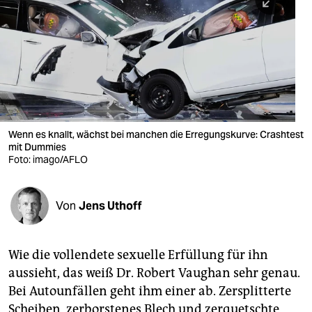
berlin
nord
wahrheit
verlag
verlag
Wenn es knallt, wächst bei manchen die Erregungskurve: Crashtest
mit Dummies
veranstaltungen
Foto: imago/AFLO
shop
fragen & hilfe
Von
Jens Uthoff
unterstützen
Wie die vollendete sexuelle Erfüllung für ihn
abo
aussieht, das weiß Dr. Robert Vaughan sehr genau.
genossenschaft
Bei Autounfällen geht ihm einer ab. Zersplitterte
Scheiben, zerborstenes Blech und zerquetschte