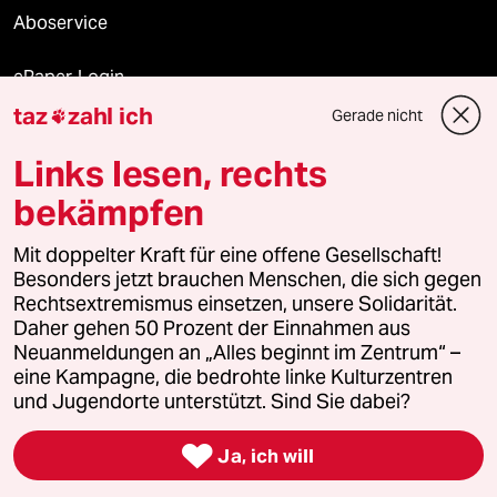
Aboservice
ePaper Login
taz
zahl ich
Gerade nicht

Downloads für Abonnierende
Links lesen, rechts
bekämpfen
© 2026 taz Verlags und Vertriebs GmbH
Alle Rechte vorbehalten. Bei rechtlichen Fragen oder für Genehmigungen
Mit doppelter Kraft für eine offene Gesellschaft!
wenden Sie sich bitte an
lizenzen@taz.de
Besonders jetzt brauchen Menschen, die sich gegen
Rechtsextremismus einsetzen, unsere Solidarität.
Daher gehen 50 Prozent der Einnahmen aus
Feedback
Redaktionsstatut
Kommune-Richtlinien
KI-
Neuanmeldungen an „Alles beginnt im Zentrum“ –
eine Kampagne, die bedrohte linke Kulturzentren
Leitlinie
Informant
Datenschutz
Impressum
AGB
und Jugendorte unterstützt. Sind Sie dabei?
Seitenwende
Einwilligungen widerrufen (Ads)

Ja, ich will