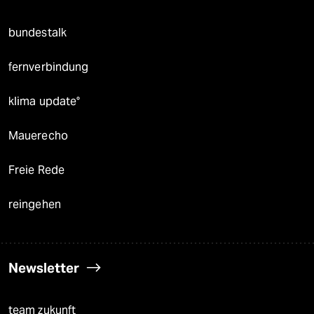
bundestalk
fernverbindung
klima update°
Mauerecho
Freie Rede
reingehen
Newsletter
team zukunft