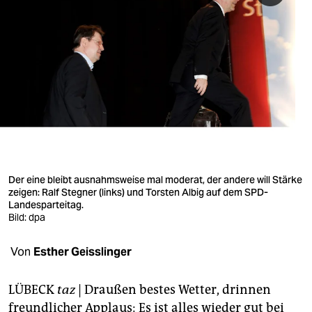
berlin
nord
wahrheit
verlag
verlag
veranstaltungen
shop
Der eine bleibt ausnahmsweise mal moderat, der andere will Stärke
zeigen: Ralf Stegner (links) und Torsten Albig auf dem SPD-
fragen & hilfe
Landesparteitag.
Bild: dpa
unterstützen
Von
Esther Geisslinger
abo
genossenschaft
LÜBECK
taz
| Draußen bestes Wetter, drinnen
freundlicher Applaus: Es ist alles wieder gut bei