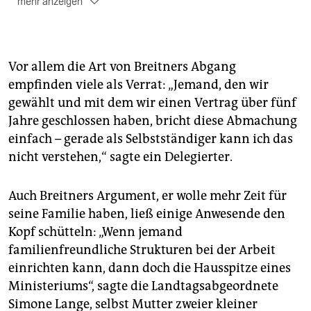
mehr anzeigen
Besondere Angebote
soll es für "spezielle
Zielgruppen" geben - dass dazu auch Frauen gezählt
werden, ärgerte die Arbeitsgemeinschaft
sozialdemokratischer Frauen.
Vor allem die Art von Breitners Abgang
empfinden viele als Verrat: „Jemand, den wir
Um die Wahlbeteilung zu erhöhen
, will die SPD sich
gewählt und mit dem wir einen Vertrag über fünf
für ein Wahlrecht mit 16 Jahren und moderne
Wahltechniken, bis zur Abstimmung im Internet,
Jahre geschlossen haben, bricht diese Abmachung
einsetzen. EST
einfach – gerade als Selbstständiger kann ich das
nicht verstehen,“ sagte ein Delegierter.
Auch Breitners Argument, er wolle mehr Zeit für
seine Familie haben, ließ einige Anwesende den
Kopf schütteln: „Wenn jemand
familienfreundliche Strukturen bei der Arbeit
einrichten kann, dann doch die Hausspitze eines
Ministeriums“, sagte die Landtagsabgeordnete
Simone Lange, selbst Mutter zweier kleiner