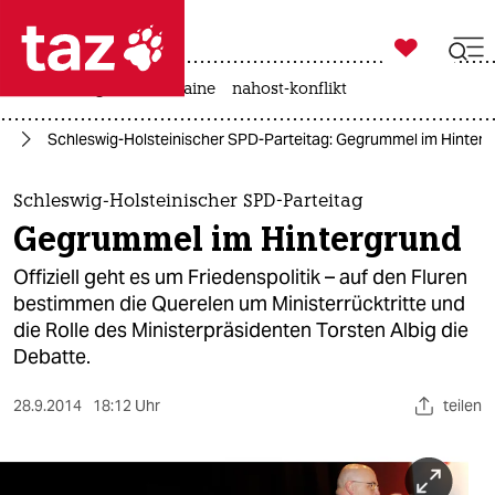

taz zahl ich
hitze
krieg in der ukraine
nahost-konflikt

taz zahl ich
rd
Schleswig-Holsteinischer SPD-Parteitag: Gegrummel im Hinterg
taz zahl ich
themen
Schleswig-Holsteinischer SPD-Parteitag
Gegrummel im Hintergrund
politik
Offiziell geht es um Friedenspolitik – auf den Fluren
öko
bestimmen die Querelen um Ministerrücktritte und
die Rolle des Ministerpräsidenten Torsten Albig die
gesellschaft
Debatte.
kultur
28.9.2014
18:12 Uhr
teilen
sport