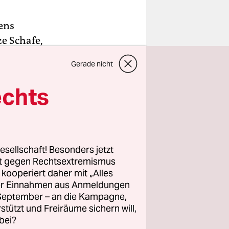
ens
e Schafe,
tivität
Gerade nicht
 ob es sich
echts
ssen sich
 kenntlich
esellschaft! Besonders jetzt
 von
rt gegen Rechtsextremismus
z kooperiert daher mit „Alles
ller Einnahmen aus Anmeldungen
. September – an die Kampagne,
rstützt und Freiräume sichern will,
bei?