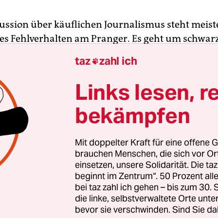
kussion über käuflichen Journalismus steht meist
les Fehlverhalten am Pranger. Es geht um schwarz
kungen nicht widerstehen konnten und ihre Objek
taz
zahl ich

nliche Vorteile eingetauscht haben – ganz gleich,
ezahlte Reisen oder privilegierten Zugang zu
Links lesen, r
nen handelt.
bekämpfen
 Diskussion greift zu kurz. Denn immer wieder la
ktionen Inhalte diktieren, ohne dies ausreichend
Mit doppelter Kraft für eine offene G
 Mal geschieht dies in Eigenregie, mal auf Druck
brauchen Menschen, die sich vor O
einsetzen, unsere Solidarität. Die ta
tungen oder Anzeigenabteilungen.
beginnt im Zentrum“. 50 Prozent a
bei taz zahl ich gehen – bis zum 30
die linke, selbstverwaltete Orte unte
bevor sie verschwinden. Sind Sie da