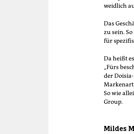
weidlich au
Das Geschä
zu sein. S
für spezifi
Da heißt e
„Fürs besc
der Doisia
Markenarti
So wie all
Group.
Mildes M