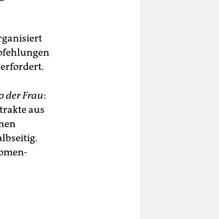
rganisiert
mpfehlungen
erfordert.
o der Frau
:
trakte aus
enen
lbseitig.
-Women-