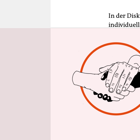
epaper login
In der Dis
individuel
die Verloc
gegen persö
dabei um b
Informatio
Doch diese
ganze Reda
zu machen.
Verlagslei