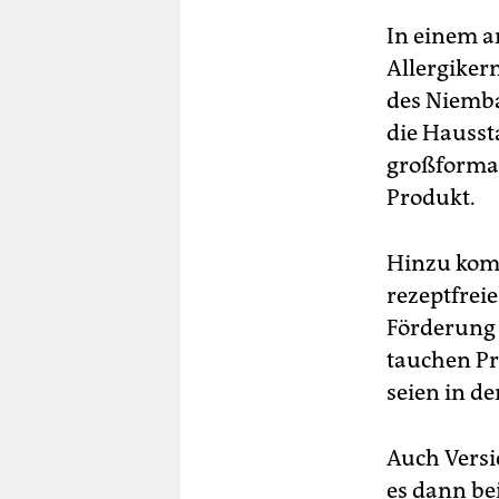
In einem an
Allergiker
des Niemba
die Hausst
großformat
Produkt.
Hinzu kom
rezeptfrei
Förderung 
tauchen Pr
seien in de
Auch Versi
es dann bei