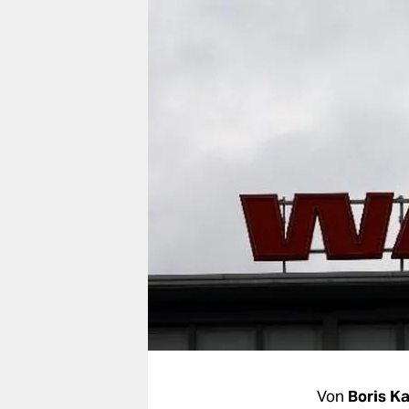
berlin
nord
wahrheit
verlag
verlag
veranstaltungen
shop
fragen & hilfe
unterstützen
abo
genossenschaft
Von
Boris K