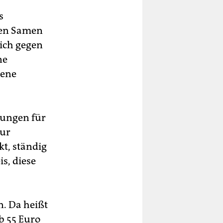
s
den Samen
lich gegen
ne
lene
lungen für
zur
t, ständig
s, diese
. Da heißt
b 55 Euro