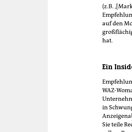
(z.B. ‚[Ma
Empfehlung
auf den Mo
großflächi
hat.
Ein Insid
Empfehlung
WAZ-Woman
Unternehm
in Schwung 
Anzeigenab
Sie teile 