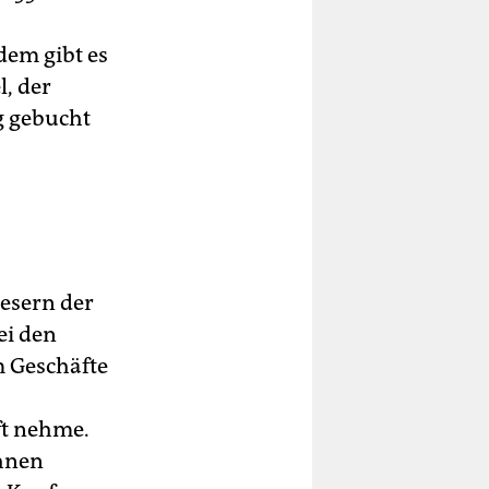
dem gibt es
, der
g gebucht
Lesern der
ei den
 Geschäfte
ft nehme.
ähnen