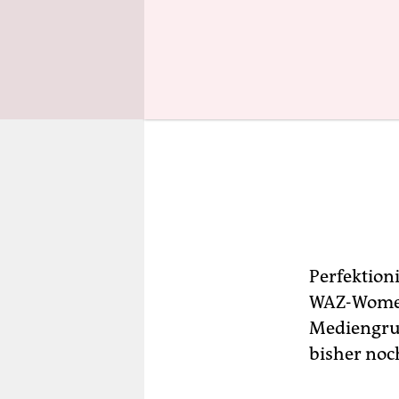
Perfektion
WAZ-Women
Mediengrup
bisher noc