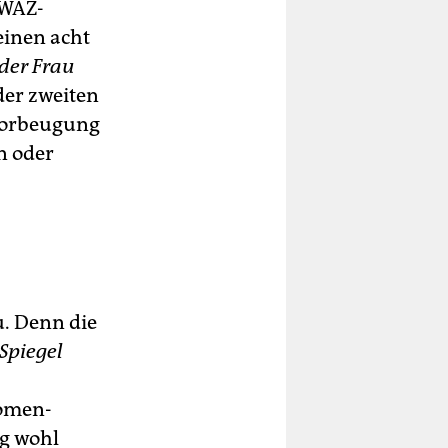
 WAZ-
einen acht
der Frau
der zweiten
 Vorbeugung
n oder
u. Denn die
Spiegel
Women-
ag wohl