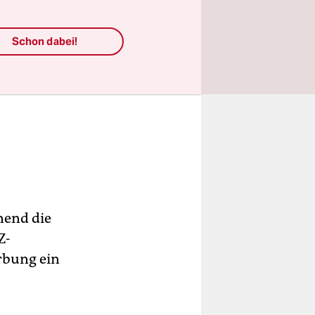
Schon dabei!
nend die
Z-
rbung ein