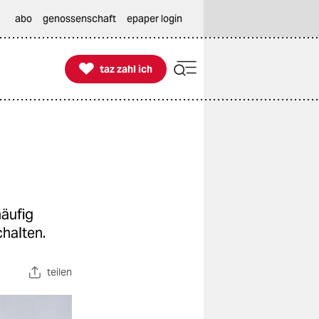
abo
genossenschaft
epaper login

taz zahl ich
taz zahl ich
häufig
halten.
teilen