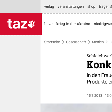
hautnavigation anspringen
hauptinhalt anspringen
footer anspringen
verlag
veranstaltungen
shop
fragen &
hitze
krieg in der ukraine
niedrigwa

taz zahl ich
taz zahl ich
Startseite
Gesellschaft
Medien
themen
politik
Schleichwer
Konk
öko
In den Frau
gesellschaft
Produkte er
kultur
16.7.2013
13:0
sport