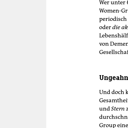
Wer unter 
Women-Grou
periodisch
oder
die ak
Lebenshälf
von Demenz
Gesellschaf
Ungeahn
Und doch k
Gesamtheit
und
Stern
z
durchschni
Group eine