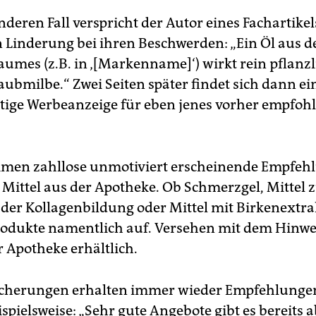
deren Fall verspricht der Autor eines Fachartikel
n Linderung bei ihren Beschwerden: „Ein Öl aus 
umes (z.B. in ‚[Markenname]‘) wirkt rein pflanz
aubmilbe.“ Zwei Seiten später findet sich dann ei
ige Werbeanzeige für eben jenes vorher empfoh
men zahllose unmotiviert erscheinende Empfeh
e Mittel aus der Apotheke. Ob Schmerzgel, Mittel 
der Kollagenbildung oder Mittel mit Birkenextrak
odukte namentlich auf. Versehen mit dem Hinwei
r Apotheke erhältlich.
cherungen erhalten immer wieder Empfehlungen
spielsweise: „Sehr gute Angebote gibt es bereits a